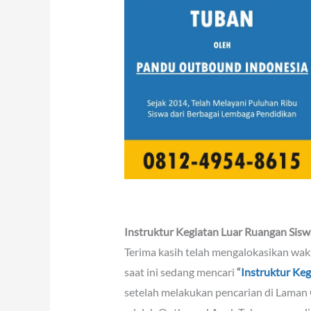
Instruktur Kegiatan Luar Ruangan Sisw
Terima kasih telah mengalokasikan wa
saat ini sedang mencari
“
Instruktur Keg
setelah melakukan pencarian di Laman 