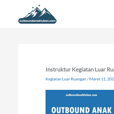
Lewati
ke
konten
Instruktur Kegiatan Luar Ru
Kegiatan Luar Ruangan
/
Maret 11, 20