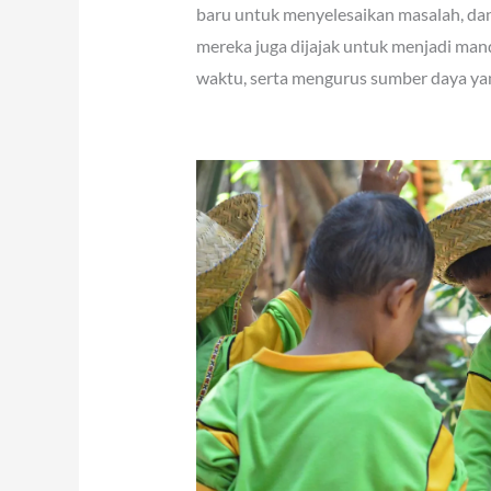
baru untuk menyelesaikan masalah, dan 
mereka juga dijajak untuk menjadi man
waktu, serta mengurus sumber daya yan