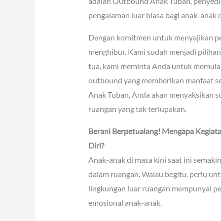
adalah Outbound Anak Tuban, penyedi
pengalaman luar biasa bagi anak-anak d
Dengan komitmen untuk menyajikan pen
menghibur. Kami sudah menjadi pilihan
tua, kami meminta Anda untuk memula
outbound yang memberikan manfaat se
Anak Tuban, Anda akan menyaksikan sol
ruangan yang tak terlupakan.
Berani Berpetualang! Mengapa Kegiat
Diri?
Anak-anak di masa kini saat ini semaki
dalam ruangan. Walau begitu, perlu un
lingkungan luar ruangan mempunyai pe
emosional anak-anak.