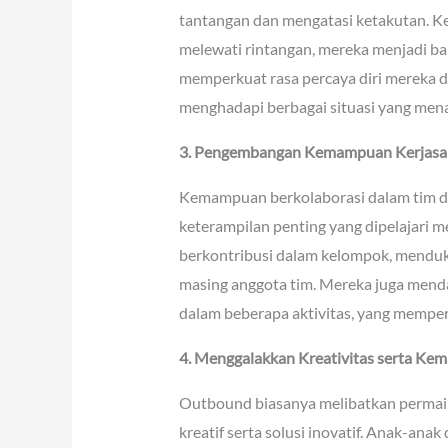
tantangan dan mengatasi ketakutan. Ke
melewati rintangan, mereka menjadi b
memperkuat rasa percaya diri mereka
menghadapi berbagai situasi yang men
3. Pengembangan Kemampuan Kerjas
Kemampuan berkolaborasi dalam tim 
keterampilan penting yang dipelajari 
berkontribusi dalam kelompok, menduku
masing anggota tim. Mereka juga men
dalam beberapa aktivitas, yang mempe
4. Menggalakkan Kreativitas serta Kem
Outbound biasanya melibatkan permai
kreatif serta solusi inovatif. Anak-ana