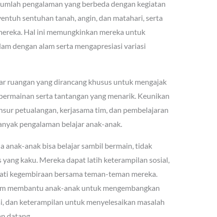
jumlah pengalaman yang berbeda dengan kegiatan
entuh sentuhan tanah, angin, dan matahari, serta
r mereka. Hal ini memungkinkan mereka untuk
am dengan alam serta mengapresiasi variasi
uar ruangan yang dirancang khusus untuk mengajak
permainan serta tantangan yang menarik. Keunikan
ur petualangan, kerjasama tim, dan pembelajaran
anyak pengalaman belajar anak-anak.
anak-anak bisa belajar sambil bermain, tidak
yang kaku. Mereka dapat latih keterampilan sosial,
kmati kegembiraan bersama teman-teman mereka.
dalam membantu anak-anak untuk mengembangkan
i, dan keterampilan untuk menyelesaikan masalah
an datang.