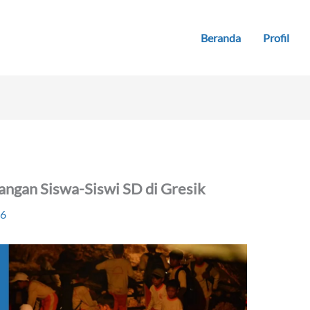
Beranda
Profil
angan Siswa-Siswi SD di Gresik
26