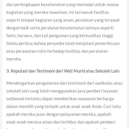
dan perlengkapan keselamatan yang memadai untuk semua
kegiatan yang mereka tawarkan. Ini termasuk fasilitas
seperti tempat kegiatan yang aman, peralatan yang terawat
dengan baik serta peralatan keselamatan lainnya seperti
helm, harness, dan tali pengaman yang berkualitas tinggi.
Selalu periksa bahwa penyedia telah menjalani pemeriksaan
atau perawatan rutin terhadap fasilitas dan peralatan
mereka.
3. Reputasi dan Testimoni dari Wali Murid atau Sekolah Lain
Mendengarkan pengalaman dan testimoni dari walikelas atau
sekolah lain yang telah menggunakan jasa pemberi layanan
outbound tertentu dapat memberikan wawasan berharga
dalam memilih yang terbaik untuk anak-anak Anda. Cari tahu
apakah mereka puas dengan pelayanan mereka, apakah
anak-anak merasa aman dan terhibur dan apakah pemberi