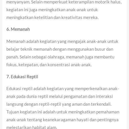
menyanyam. Selain memperkuat keterampilan motorik halus,
kegiatan ini juga meningkatkan anak-anak untuk
meningkatkan ketelitian dan kreativitas mereka.
6. Memanah
Memanah adalah kegiatan yang mengajak anak-anak untuk
belajar teknik memanah dengan menggunakan busur dan
panah. Selain sebagai olahraga, memanah juga membantu
fokus, ketepatan, dan konsentrasi anak-anak.
7. Edukasi Reptil
Edukasi reptil adalah kegiatan yang memperkenalkan anak-
anak pada dunia reptil melalui pengamatan dan interaksi
langsung dengan reptil-reptil yang aman dan terkendali.
Tujuan kegiatan ini adalah untuk meningkatkan pemahaman
anak-anak tentang keanekaragaman hayati dan pentingnya
melestarikan habitat alam.