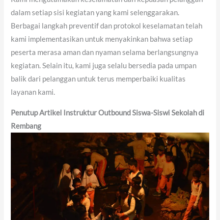
dalam setiap sisi kegiatan yang kami selenggarakan.
Berbagai langkah preventif dan protokol keselamatan telah
kami implementasikan untuk menyakinkan bahwa setiap
peserta merasa aman dan nyaman selama berlangsungnya
kegiatan. Selain itu, kami juga selalu bersedia pada umpan
balik dari pelanggan untuk terus memperbaiki kualitas
layanan kami.
Penutup Artikel Instruktur Outbound Siswa-Siswi Sekolah di
Rembang