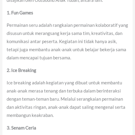
disajikan oleh Outbound Anak Tuban, antara lain:
1. Fun Games
Permainan seru adalah rangkaian permainan kolaboratif yang
disusun untuk merangsang kerja sama tim, kreativitas, dan
komunikasi antar peserta. Kegiatan ini tidak hanya asik,
tetapi juga membantu anak-anak untuk belajar bekerja sama
dalam mencapai tujuan bersama.
2. Ice Breaking
Ice breaking adalah kegiatan yang dibuat untuk membantu
anak-anak merasa tenang dan terbuka dalam berinteraksi
dengan teman-teman baru. Melalui serangkaian permainan
dan aktivitas ringan, anak-anak dapat saling mengenal serta
membangun keakraban.
3. Senam Ceria