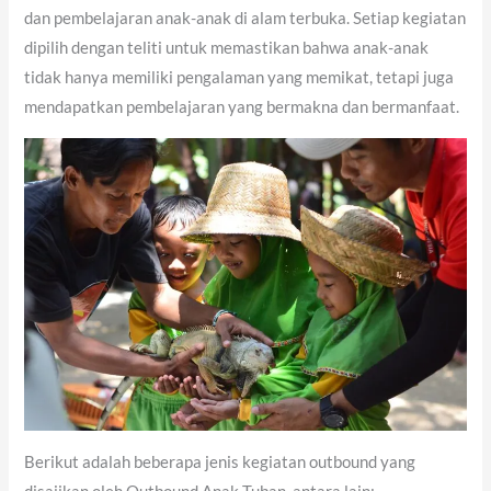
dan pembelajaran anak-anak di alam terbuka. Setiap kegiatan
dipilih dengan teliti untuk memastikan bahwa anak-anak
tidak hanya memiliki pengalaman yang memikat, tetapi juga
mendapatkan pembelajaran yang bermakna dan bermanfaat.
Berikut adalah beberapa jenis kegiatan outbound yang