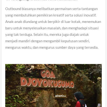
Outbound biasanya melibatkan permainan serta tantangan
yang membutuhkan pemikiran kreatif serta solusi inovatif.
Anak-anak diundang untuk berpikir di luar kotak, menemukan
baru untuk menyelesaikan masalah, dan menghadapi situasi
yang tak terduga. Selain itu, mereka juga diajak untuk
menjadi mandiri dengan mengambil keputusan sendiri,
mengurus waktu, dan mengurus sumber daya yang tersedia.