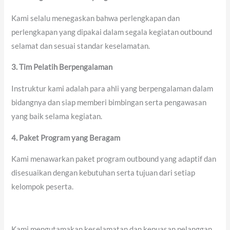
Kami selalu menegaskan bahwa perlengkapan dan
perlengkapan yang dipakai dalam segala kegiatan outbound
selamat dan sesuai standar keselamatan.
3. Tim Pelatih Berpengalaman
Instruktur kami adalah para ahli yang berpengalaman dalam
bidangnya dan siap memberi bimbingan serta pengawasan
yang baik selama kegiatan.
4. Paket Program yang Beragam
Kami menawarkan paket program outbound yang adaptif dan
disesuaikan dengan kebutuhan serta tujuan dari setiap
kelompok peserta.
Kami mengutamakan keselamatan dan kepuasan pelanggan