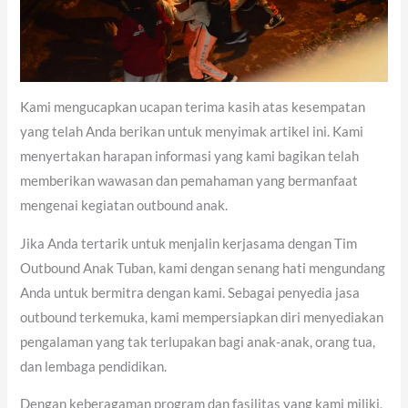
Kami mengucapkan ucapan terima kasih atas kesempatan
yang telah Anda berikan untuk menyimak artikel ini. Kami
menyertakan harapan informasi yang kami bagikan telah
memberikan wawasan dan pemahaman yang bermanfaat
mengenai kegiatan outbound anak.
Jika Anda tertarik untuk menjalin kerjasama dengan Tim
Outbound Anak Tuban, kami dengan senang hati mengundang
Anda untuk bermitra dengan kami. Sebagai penyedia jasa
outbound terkemuka, kami mempersiapkan diri menyediakan
pengalaman yang tak terlupakan bagi anak-anak, orang tua,
dan lembaga pendidikan.
Dengan keberagaman program dan fasilitas yang kami miliki,