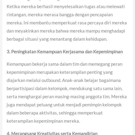
Ketika mereka berhasil menyelesaikan tugas atau melewati
rintangan, mereka merasa bangga dengan pencapaian
mereka. Ini membantu memperkuat rasa percaya diri mereka
dan meyakinkan mereka bahwa mereka mampu menghadapi
berbagai situasi yang menantang dalam kehidupan.
3. Peningkatan Kemampuan Kerjasama dan Kepemimpinan
Kemampuan bekerja sama dalam tim dan memegang peran
kepemimpinan merupakan keterampilan penting yang
diajarkan melalui outbound. Anak-anak belajar bagaimana
berpartisipasi dalam kelompok, mendukung satu sama lain,
serta menghargai peran masing-masing anggota tim. Mereka
juga mendapat peluang untuk menjadi pemimpin kelompok
dalam beberapa aktivitas, sehingga memperkuat
keterampilan kepemimpinan mereka.
4. Merangsang Kreativitas serta Kemandirian