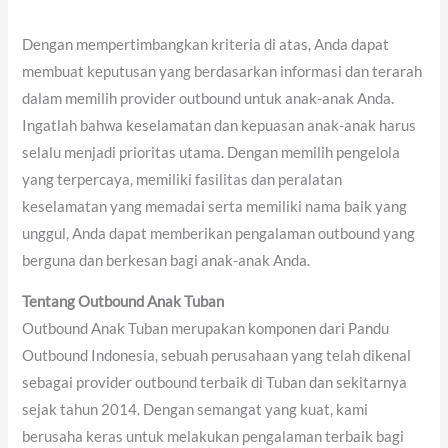
Dengan mempertimbangkan kriteria di atas, Anda dapat
membuat keputusan yang berdasarkan informasi dan terarah
dalam memilih provider outbound untuk anak-anak Anda.
Ingatlah bahwa keselamatan dan kepuasan anak-anak harus
selalu menjadi prioritas utama. Dengan memilih pengelola
yang terpercaya, memiliki fasilitas dan peralatan
keselamatan yang memadai serta memiliki nama baik yang
unggul, Anda dapat memberikan pengalaman outbound yang
berguna dan berkesan bagi anak-anak Anda.
Tentang Outbound Anak Tuban
Outbound Anak Tuban merupakan komponen dari Pandu
Outbound Indonesia, sebuah perusahaan yang telah dikenal
sebagai provider outbound terbaik di Tuban dan sekitarnya
sejak tahun 2014. Dengan semangat yang kuat, kami
berusaha keras untuk melakukan pengalaman terbaik bagi