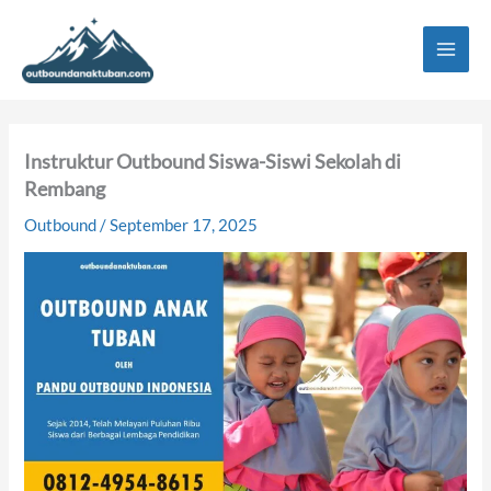
Lewati
ke
konten
Instruktur Outbound Siswa-Siswi Sekolah di
Rembang
Outbound
/
September 17, 2025