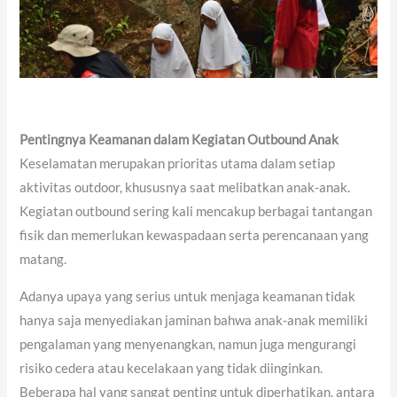
Pentingnya Keamanan dalam Kegiatan Outbound Anak
Keselamatan merupakan prioritas utama dalam setiap
aktivitas outdoor, khususnya saat melibatkan anak-anak.
Kegiatan outbound sering kali mencakup berbagai tantangan
fisik dan memerlukan kewaspadaan serta perencanaan yang
matang.
Adanya upaya yang serius untuk menjaga keamanan tidak
hanya saja menyediakan jaminan bahwa anak-anak memiliki
pengalaman yang menyenangkan, namun juga mengurangi
risiko cedera atau kecelakaan yang tidak diinginkan.
Beberapa hal yang sangat penting untuk diperhatikan, antara