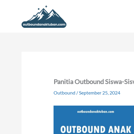
Lewati
ke
konten
Panitia Outbound Siswa-Sisw
Outbound
/
September 25, 2024