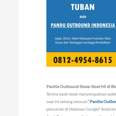
Panitia Outbound Siswa-Siswi MI di Bl
Terima kasih telah menyempatkan wak
saat ini sedang mencari
“
Panitia Outbou
pencarian di Halaman Google? Anda ber