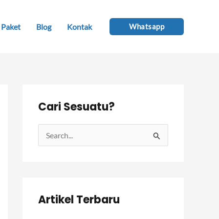
Paket
Blog
Kontak
Whatsapp
Cari Sesuatu?
C
a
r
i
Artikel Terbaru
u
n