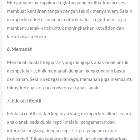
Menganyam merupakan kegiatan yang melibatkan proses
membuat kerajinan tangan dengan teknik menyanyam. Selain
memperkuat keterampilan motorik halus, kegiatan ini juga
membantu anak-anak untuk meningkatkan ketelitian dan
kreativitas mereka.
6. Memanah
Memanah adalah kegiatan yang mengajak anak-anak untuk
mempelajari teknik memanah dengan menggunakan busur
dan panah. Selain sebagai olahraga, memanah juga membantu
fokus, ketepatan, dan konsentrasi anak-anak.
7. Edukasi Reptil
Edukasi reptil adalah kegiatan yang memperkenalkan secara
anak-anak pada dunia reptil melalui pengamatan dan
interaksi langsung dengan reptil-reptil yang aman dan
terkendali. Tujuan kegiatan ini adalah untuk meningkatkan