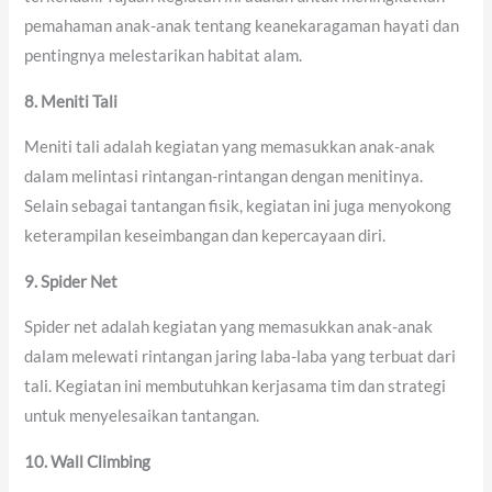
pemahaman anak-anak tentang keanekaragaman hayati dan
pentingnya melestarikan habitat alam.
8. Meniti Tali
Meniti tali adalah kegiatan yang memasukkan anak-anak
dalam melintasi rintangan-rintangan dengan menitinya.
Selain sebagai tantangan fisik, kegiatan ini juga menyokong
keterampilan keseimbangan dan kepercayaan diri.
9. Spider Net
Spider net adalah kegiatan yang memasukkan anak-anak
dalam melewati rintangan jaring laba-laba yang terbuat dari
tali. Kegiatan ini membutuhkan kerjasama tim dan strategi
untuk menyelesaikan tantangan.
10. Wall Climbing