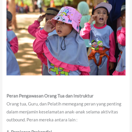
Peran Pengawasan Orang Tua dan Instruktur
Orang tua, Guru, dan Pelatih memegang peran yang penting
dalam menjamin keselamatan anak-anak selama aktivitas
outbound. Peran mereka antara lain :