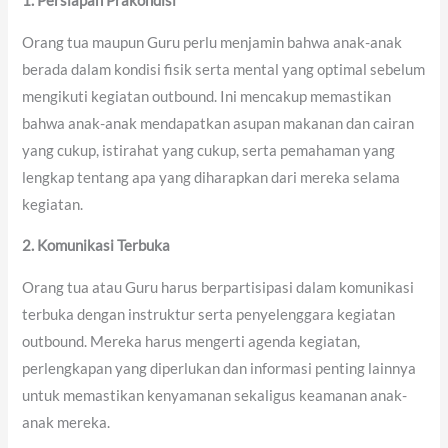
1. Persiapan Prakondisi
Orang tua maupun Guru perlu menjamin bahwa anak-anak
berada dalam kondisi fisik serta mental yang optimal sebelum
mengikuti kegiatan outbound. Ini mencakup memastikan
bahwa anak-anak mendapatkan asupan makanan dan cairan
yang cukup, istirahat yang cukup, serta pemahaman yang
lengkap tentang apa yang diharapkan dari mereka selama
kegiatan.
2. Komunikasi Terbuka
Orang tua atau Guru harus berpartisipasi dalam komunikasi
terbuka dengan instruktur serta penyelenggara kegiatan
outbound. Mereka harus mengerti agenda kegiatan,
perlengkapan yang diperlukan dan informasi penting lainnya
untuk memastikan kenyamanan sekaligus keamanan anak-
anak mereka.