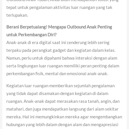
tepat untuk pengalaman aktivitas luar ruangan yang tak
terlupakan.
Berani Berpetualang! Mengapa Outbound Anak Penting
untuk Perkembangan Diri?
Anak-anak di era digital saat ini cenderung lebih sering
terpaku pada perangkat gadget dan kegiatan dalam kelas.
Namun, perlu untuk dipahami bahwa interaksi dengan alam
serta lingkungan luar ruangan memiliki peran penting dalam
perkembangan fisik, mental dan emosional anak-anak.
Kegiatan luar ruangan memberikan sejumlah pengalaman
yang tidak dapat disamakan dengan kegiatan di dalam
ruangan. Anak-anak dapat merasakan rasa tanah, angin, dan
matahari, dan juga mendapatkan langsung dari alam sekitar
mereka. Hal ini memungkinkan mereka agar mengembangkan
hubungan yang lebih dalam dengan alam dan mengapresiasi