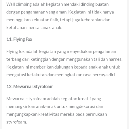
Wall climbing adalah kegiatan mendaki dinding buatan
dengan pengamanan yang aman. Kegiatan ini tidak hanya
meninggikan kekuatan fisik, tetapi juga keberanian dan
ketahanan mental anak-anak.
11. Flying Fox
Flying fox adalah kegiatan yang menyediakan pengalaman
terbang dari ketinggian dengan menggunakan tali dan harnes.
Kegiatan ini memberikan dukungan kepada anak-anak untuk
mengatasi ketakutan dan meningkatkan rasa percaya diri.
12. Mewarnai Styrofoam
Mewarnai styrofoam adalah kegiatan kreatif yang
memungkinkan anak-anak untuk mengdekorasi dan
mengungkapkan kreativitas mereka pada permukaan
styrofoam.