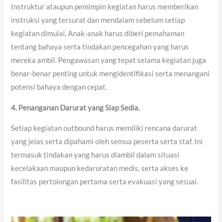
Instruktur ataupun pemimpin kegiatan harus memberikan
instruksi yang tersurat dan mendalam sebelum setiap
kegiatan dimulai. Anak-anak harus diberi pemahaman
tentang bahaya serta tindakan pencegahan yang harus
mereka ambil. Pengawasan yang tepat selama kegiatan juga
benar-benar penting untuk mengidentifikasi serta menangani
potensi bahaya dengan cepat.
4. Penanganan Darurat yang Siap Sedia.
Setiap kegiatan outbound harus memiliki rencana darurat
yang jelas serta dipahami oleh semua peserta serta staf. Ini
termasuk tindakan yang harus diambil dalam situasi
kecelakaan maupun kedaruratan medis, serta akses ke
fasilitas pertolongan pertama serta evakuasi yang sesuai.