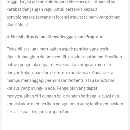
tinggi. Tinjau ulasan online, cari referensi dari teman atau
kerabat dan jangan ragu untuk bertanya kepada
penyelenggara tentang referensi atau testimoni yang dapat
diverifikasi.
4. Fleksibilitas dalam Menyelenggarakan Program
Fleksibilitas juga merupakan aspek penting yang perlu
dipertimbangkan dalam memilih provider outbound. Pastikan
bahwa pengelola dapat menyesuaikan program mereka
dengan kebutuhan dan preferensi anak-anak Anda, serta
mampu menanggapi permintaan tertentu atau kebutuhan
khusus yang mungkin ada. Pengelola yang dapat
menyesuaikan diri dengan baik dengan berbagai situasi dan
kondisi akan memberikan pengalaman yang lebih memuaskan
serta sesuai dengan harapan Anda.