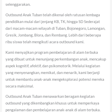
selenggarakan.
Outbound Anak Tuban telah dikenal oleh ratusan lembaga
pendidikan mulai dari jenjang KB, TK, hingga SD Sederajat
dari macam-macam wilayah di Tuban, Bojonegoro, Lamongan,
Gresik, Jombang, Blora, dan Rembang. Lebih dari beberapa
ribu siswa telah mengikuti acara outbound kami.
Kami menyajikan program pembelajaran di alam terbuka
yang dibuat untuk menunjang perkembangan anak, mencakup
aspek kognitif, afektif, dan psikomotorik. Melalui kegiatan
yang menyenangkan, memikat, dan menarik, kami berjanji
untuk membantu anak-anak mengeksplorasi potensi mereka
secara maksimal.
Outbound Anak Tuban menawarkan beragam kegiatan
outbound yang dikembangkan khusus untuk memperkaya
pengalaman dan pembelajaran anak-anak di alam terbuka.