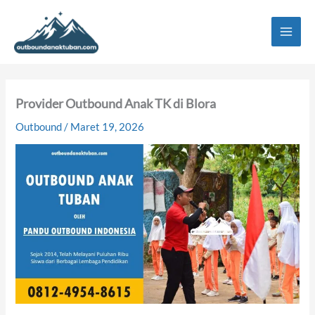
Lewati
ke
konten
Provider Outbound Anak TK di Blora
Outbound
/
Maret 19, 2026