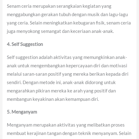
Senam ceria merupakan serangkaian kegiatan yang
menggabungkan gerakan tubuh dengan musik dan lagu-lagu
yang ceria. Selain meningkatkan kebugaran fisik, senam ceria
juga menyokong semangat dan keceriaan anak-anak.
4. Self Suggestion
Self suggestion adalah aktivitas yang memungkinkan anak-
anak untuk mengembangkan kepercayaan diri dan motivasi
melalui saran-saran positif yang mereka berikan kepada diri
sendiri. Dengan metode ini, anak-anak didorong untuk
mengarahkan pikiran mereka ke arah yang positif dan
membangun keyakinan akan kemampuan diri.
5. Menganyam
Menganyam merupakan aktivitas yang melibatkan proses
membuat kerajinan tangan dengan teknik menyanyam. Selain