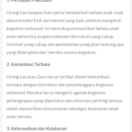
1. Persiapan Prakondisi
Orang tua maupun Guru perlu memastikan bahwa anak-anak
dalam kondisi fisik dan mental yang baik sebelum mengikuti
kegiatan outbound. Ini mencakup memastikan bahwa anak-
anak menerima asupan makanan dan cairan yang cukup,
istirahat yang cukup, dan pemahaman yang jelas tentang apa
yang diharapkan dari mereka selama kegiatan.
2. Komunikasi Terbuka
Orang tua atau Guru harus terlibat dalam komunikasi
terbuka dengan instruktur dan penyelenggara kegiatan
outbound. Mereka harus mengerti agenda kegiatan,
perlengkapan yang diperlukan dan informasi penting lainnya
untuk memastikan kenyamanan sekaligus keamanan anak-
anak mereka.
3. Ketersediaan dan Kolaborasi