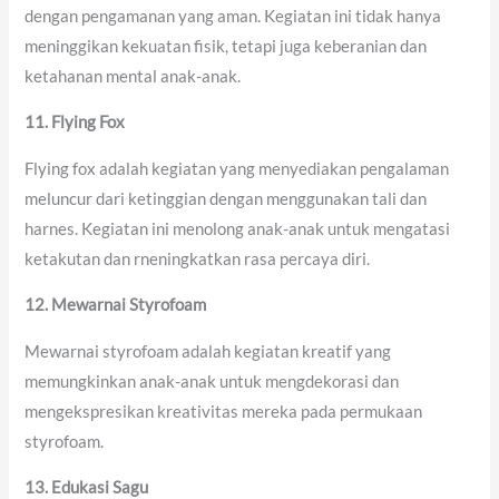
dengan pengamanan yang aman. Kegiatan ini tidak hanya
meninggikan kekuatan fisik, tetapi juga keberanian dan
ketahanan mental anak-anak.
11. Flying Fox
Flying fox adalah kegiatan yang menyediakan pengalaman
meluncur dari ketinggian dengan menggunakan tali dan
harnes. Kegiatan ini menolong anak-anak untuk mengatasi
ketakutan dan rneningkatkan rasa percaya diri.
12. Mewarnai Styrofoam
Mewarnai styrofoam adalah kegiatan kreatif yang
memungkinkan anak-anak untuk mengdekorasi dan
mengekspresikan kreativitas mereka pada permukaan
styrofoam.
13. Edukasi Sagu