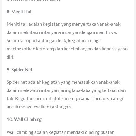
8. Meniti Tali
Meniti tali adalah kegiatan yang menyertakan anak-anak
dalam melintasi rintangan-rintangan dengan menitinya.
Selain sebagai tantangan fisik, kegiatan ini juga
meningkatkan keterampilan keseimbangan dan kepercayaan
diri.
9. Spider Net
Spider net adalah kegiatan yang memasukkan anak-anak
dalam melewati rintangan jaring laba-laba yang terbuat dari
tali. Kegiatan ini membutuhkan kerjasama tim dan strategi
untuk menyelesaikan tantangan.
10. Wall Climbing
Wall climbing adalah kegiatan mendaki dinding buatan