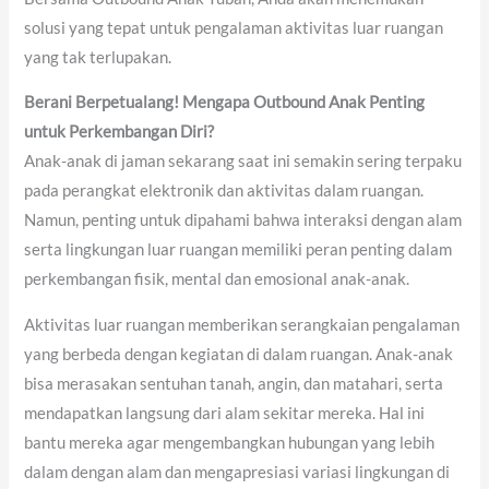
solusi yang tepat untuk pengalaman aktivitas luar ruangan
yang tak terlupakan.
Berani Berpetualang! Mengapa Outbound Anak Penting
untuk Perkembangan Diri?
Anak-anak di jaman sekarang saat ini semakin sering terpaku
pada perangkat elektronik dan aktivitas dalam ruangan.
Namun, penting untuk dipahami bahwa interaksi dengan alam
serta lingkungan luar ruangan memiliki peran penting dalam
perkembangan fisik, mental dan emosional anak-anak.
Aktivitas luar ruangan memberikan serangkaian pengalaman
yang berbeda dengan kegiatan di dalam ruangan. Anak-anak
bisa merasakan sentuhan tanah, angin, dan matahari, serta
mendapatkan langsung dari alam sekitar mereka. Hal ini
bantu mereka agar mengembangkan hubungan yang lebih
dalam dengan alam dan mengapresiasi variasi lingkungan di