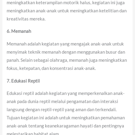
meningkatkan keterampilan motorik halus, kegiatan ini juga
meningkatkan anak-anak untuk meningkatkan ketelitian dan
kreativitas mereka.
6. Memanah
Memanah adalah kegiatan yang mengajak anak-anak untuk
menyimak teknik memanah dengan menggunakan busur dan
panah. Selain sebagai olahraga, memanah juga meningkatkan
fokus, ketepatan, dan konsentrasi anak-anak.
7. Edukasi Reptil
Edukasi reptil adalah kegiatan yang memperkenalkan anak-
anak pada dunia reptil melalui pengamatan dan interaksi
langsung dengan reptil-reptil yang aman dan terkendali.
Tujuan kegiatan ini adalah untuk meningkatkan pemahaman
anak-anak tentang keanekaragaman hayati dan pentingnya
melestarikan habitat alam.