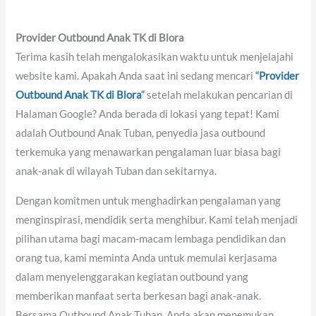
Provider Outbound Anak TK di Blora
Terima kasih telah mengalokasikan waktu untuk menjelajahi
website kami. Apakah Anda saat ini sedang mencari
“
Provider
Outbound Anak TK di Blora
“
setelah melakukan pencarian di
Halaman Google? Anda berada di lokasi yang tepat! Kami
adalah Outbound Anak Tuban, penyedia jasa outbound
terkemuka yang menawarkan pengalaman luar biasa bagi
anak-anak di wilayah Tuban dan sekitarnya.
Dengan komitmen untuk menghadirkan pengalaman yang
menginspirasi, mendidik serta menghibur. Kami telah menjadi
pilihan utama bagi macam-macam lembaga pendidikan dan
orang tua, kami meminta Anda untuk memulai kerjasama
dalam menyelenggarakan kegiatan outbound yang
memberikan manfaat serta berkesan bagi anak-anak.
Bersama Outbound Anak Tuban, Anda akan menemukan