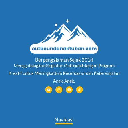
Berpengalaman Sejak 2014
Menggabungkan Kegiatan Outbound dengan Program
Kreatif untuk Meningkatkan Kecerdasan dan Keterampilan
Anak-Anak.
Y
I
F
T
o
n
a
i
u
s
c
k
t
t
e
t
u
a
b
o
b
g
o
k
e
r
o
a
k
m
Navigasi