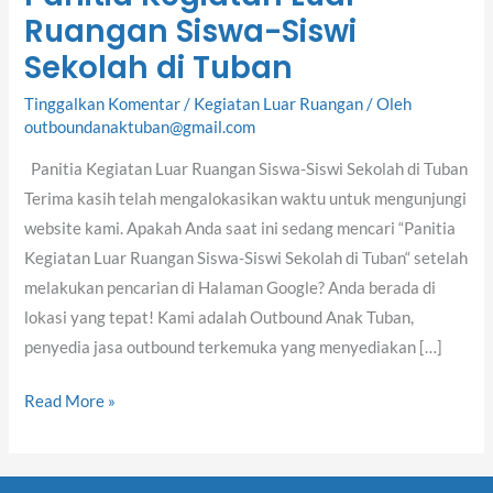
Ruangan Siswa-Siswi
Kegiatan
Luar
Sekolah di Tuban
Ruangan
Tinggalkan Komentar
/
Kegiatan Luar Ruangan
/ Oleh
Siswa-
outboundanaktuban@gmail.com
Siswi
Sekolah
Panitia Kegiatan Luar Ruangan Siswa-Siswi Sekolah di Tuban
di
Terima kasih telah mengalokasikan waktu untuk mengunjungi
Tuban
website kami. Apakah Anda saat ini sedang mencari “Panitia
Kegiatan Luar Ruangan Siswa-Siswi Sekolah di Tuban“ setelah
melakukan pencarian di Halaman Google? Anda berada di
lokasi yang tepat! Kami adalah Outbound Anak Tuban,
penyedia jasa outbound terkemuka yang menyediakan […]
Read More »