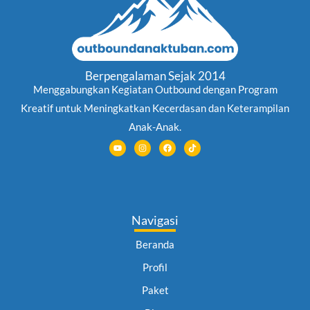
Berpengalaman Sejak 2014
Menggabungkan Kegiatan Outbound dengan Program
Kreatif untuk Meningkatkan Kecerdasan dan Keterampilan
Anak-Anak.
Y
I
F
T
o
n
a
i
u
s
c
k
t
t
e
t
u
a
b
o
b
g
o
k
e
r
o
a
k
m
Navigasi
Beranda
Profil
Paket