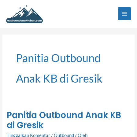
Lewati
ke
konten
Panitia Outbound
Anak KB di Gresik
Panitia Outbound Anak KB
Panitia
di Gresik
Outbound
Anak
Tinggalkan Komentar
/
Outbound
/ Oleh