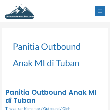
Lewati
ke
konten
Panitia Outbound
Anak MI di Tuban
Panitia Outbound Anak MI
Panitia
di Tuban
Outbound
Anak
Tinggalkan Komentar
/
Outbound
/ Oleh