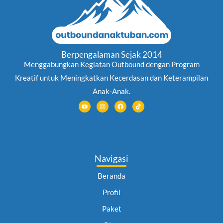
Berpengalaman Sejak 2014
Menggabungkan Kegiatan Outbound dengan Program
Kreatif untuk Meningkatkan Kecerdasan dan Keterampilan
Anak-Anak.
Y
I
F
T
o
n
a
i
u
s
c
k
t
t
e
t
u
a
b
o
b
g
o
k
e
r
o
a
k
m
Navigasi
Beranda
Profil
Paket