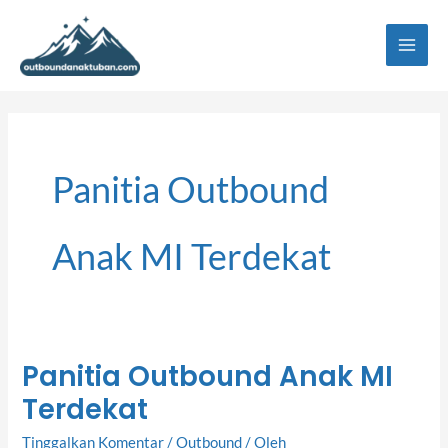
Lewati
ke
konten
Panitia Outbound
Anak MI Terdekat
Panitia Outbound Anak MI
Panitia
Terdekat
Outbound
Anak
Tinggalkan Komentar
/
Outbound
/ Oleh