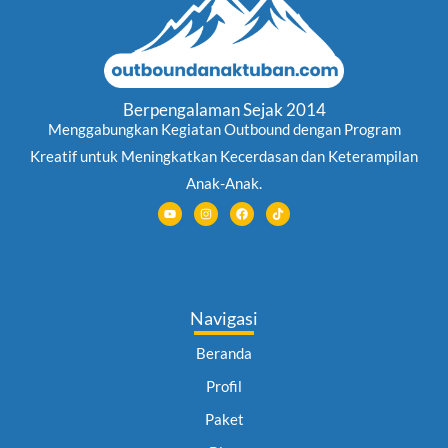
Berpengalaman Sejak 2014
Menggabungkan Kegiatan Outbound dengan Program
Kreatif untuk Meningkatkan Kecerdasan dan Keterampilan
Anak-Anak.
Y
I
F
T
o
n
a
i
u
s
c
k
t
t
e
t
u
a
b
o
b
g
o
k
e
r
o
a
k
m
Navigasi
Beranda
Profil
Paket