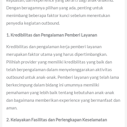
kepuasan, dan experience yang berarti bagi anak-anakmu.
Dengan beragamnya pilihan yang ada, penting untuk
menimbang beberapa faktor kunci sebelum menentukan
penyedia kegiatan outbound.
1. Kredibilitas dan Pengalaman Pemberi Layanan
Kredibilitas dan pengalaman kerja pemberi layanan
merupakan faktor utama yang harus dipertimbangkan.
Pilihlah provider yang memiliki kredibilitas yang baik dan
telah berpengalaman dalam menyelenggarakan aktivitas
outbound untuk anak-anak. Pemberi layanan yang telah lama
berkecimpung dalam bidang ini umumnya memiliki
pemahaman yang lebih baik tentang kebutuhan anak-anak
dan bagaimana memberikan experience yang bermanfaat dan
aman.
2. Kelayakan Fasilitas dan Perlengkapan Keselamatan