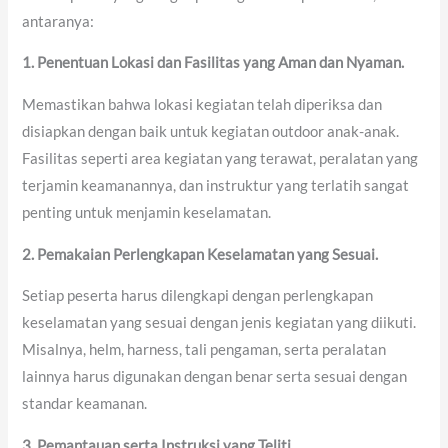
antaranya:
1. Penentuan Lokasi dan Fasilitas yang Aman dan Nyaman.
Memastikan bahwa lokasi kegiatan telah diperiksa dan
disiapkan dengan baik untuk kegiatan outdoor anak-anak.
Fasilitas seperti area kegiatan yang terawat, peralatan yang
terjamin keamanannya, dan instruktur yang terlatih sangat
penting untuk menjamin keselamatan.
2. Pemakaian Perlengkapan Keselamatan yang Sesuai.
Setiap peserta harus dilengkapi dengan perlengkapan
keselamatan yang sesuai dengan jenis kegiatan yang diikuti.
Misalnya, helm, harness, tali pengaman, serta peralatan
lainnya harus digunakan dengan benar serta sesuai dengan
standar keamanan.
3. Pemantauan serta Instruksi yang Teliti.