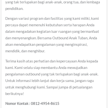
yang tak terlupakan bagi anak-anak, orang tua, dan lembaga
pendidikan.
Dengan variasi program dan fasilitas yang kami miliki, kami
percaya dapat memenuhi kebutuhan serta harapan Anda
dalam mengadakan kegiatan luar ruangan yang bermanfaat
dan menyenangkan. Bersama Outbound Anak Tuban, Anda
akan mendapatkan pengalaman yang menginspirasi,
mendidik, dan menghibur.
Terima kasih atas perhatian dan kepercayaan Anda kepada
kami. Kami selalu siap membantu Anda mewujudkan
pengalaman outbound yang tak terlupakan bagi anak-anak.
Untuk informasi lebih lanjut dan kerja sama, jangan ragu
untuk menghubungi kami. Sampai jumpa di petualangan
berikutnya!
Nomor Kontak : 0812-4954-8615