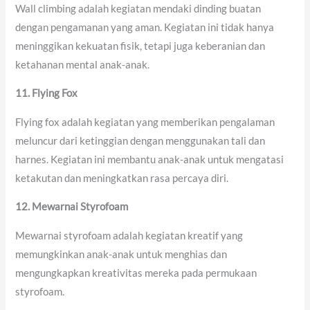
Wall climbing adalah kegiatan mendaki dinding buatan
dengan pengamanan yang aman. Kegiatan ini tidak hanya
meninggikan kekuatan fisik, tetapi juga keberanian dan
ketahanan mental anak-anak.
11. Flying Fox
Flying fox adalah kegiatan yang memberikan pengalaman
meluncur dari ketinggian dengan menggunakan tali dan
harnes. Kegiatan ini membantu anak-anak untuk mengatasi
ketakutan dan meningkatkan rasa percaya diri.
12. Mewarnai Styrofoam
Mewarnai styrofoam adalah kegiatan kreatif yang
memungkinkan anak-anak untuk menghias dan
mengungkapkan kreativitas mereka pada permukaan
styrofoam.