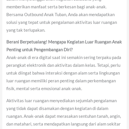
memberikan manfaat serta berkesan bagi anak-anak.
Bersama Outbound Anak Tuban, Anda akan mendapatkan
solusi yang tepat untuk pengalaman aktivitas luar ruangan
yang tak terlupakan.
Berani Berpetualang! Mengapa Kegiatan Luar Ruangan Anak
Penting untuk Pengembangan Diri?
Anak-anak di era digital saat ini semakin sering terpaku pada
perangkat elektronik dan aktivitas dalam kelas. Tetapi, perlu
untuk diingat bahwa interaksi dengan alam serta lingkungan
luar ruangan memiliki peran penting dalam perkembangan
fisik, mental serta emosional anak-anak.
Aktivitas luar ruangan menyediakan sejumlah pengalaman
yang tidak dapat disamakan dengan kegiatan di dalam
ruangan. Anak-anak dapat merasakan sentuhan tanah, angin,
dan matahari, serta mendapatkan langsung dari alam sekitar