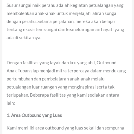
Susur sungai naik perahu adalah kegiatan petualangan yang
membolehkan anak-anak untuk menjelajahi aliran sungai
dengan perahu. Selama perjalanan, mereka akan belajar
tentang ekosistem sungai dan keanekaragaman hayati yang
ada di sekitarnya.
Dengan fasilitas yang layak dan kru yang ahli, Outbound
Anak Tuban siap menjadi mitra terpercaya dalam mendukung
pertumbuhan dan pembelajaran anak-anak melalui
petualangan luar ruangan yang menginspirasi serta tak
terlupakan. Beberapa fasilitas yang kami sediakan antara
lain:
1. Area Outbound yang Luas
Kami memiliki area outbound yang luas sekali dan sempurna