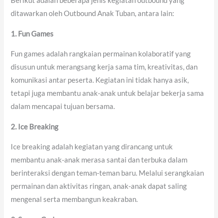
Berikut adalah beberapa jenis kegiatan outbound yang
ditawarkan oleh Outbound Anak Tuban, antara lain:
1. Fun Games
Fun games adalah rangkaian permainan kolaboratif yang
disusun untuk merangsang kerja sama tim, kreativitas, dan
komunikasi antar peserta. Kegiatan ini tidak hanya asik,
tetapi juga membantu anak-anak untuk belajar bekerja sama
dalam mencapai tujuan bersama.
2. Ice Breaking
Ice breaking adalah kegiatan yang dirancang untuk
membantu anak-anak merasa santai dan terbuka dalam
berinteraksi dengan teman-teman baru. Melalui serangkaian
permainan dan aktivitas ringan, anak-anak dapat saling
mengenal serta membangun keakraban.