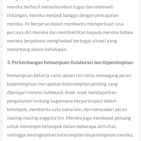
mereka berhasil menyelesaikan tugas dan melewati
rintangan, mereka menjadi bangga dengan pencapaian
mereka. Ini berperan dalam membantu memperkuat rasa
percaya diri mereka dan membuktikan kepada mereka bahwa
mereka berpotensi menghadapi berbagai situasi yang
menantang dalam kehidupan.
3. Perkembangan Kemampuan Kolaborasi dan Kepemimpinan
Kemampuan bekerja sama dalam tim serta memegang peran
kepemimpinan merupakan keterampilan penting yang
dipelajari melalui outbound. Anak-anak mendapatkan
pengalaman tentang bagaimana berpartisipasi dalam
kelompok, membantu satu sama lain, dan menyadari peran
masing-masing anggota tim. Mereka juga mendapat peluang
untuk memimpin kelompok dalam beberapa aktivitas,
sehingga meningkatkan keterampilan kepemimpinan mereka.