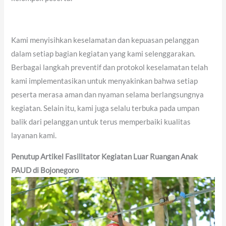
Kami menyisihkan keselamatan dan kepuasan pelanggan
dalam setiap bagian kegiatan yang kami selenggarakan.
Berbagai langkah preventif dan protokol keselamatan telah
kami implementasikan untuk menyakinkan bahwa setiap
peserta merasa aman dan nyaman selama berlangsungnya
kegiatan. Selain itu, kami juga selalu terbuka pada umpan
balik dari pelanggan untuk terus memperbaiki kualitas
layanan kami.
Penutup Artikel Fasilitator Kegiatan Luar Ruangan Anak
PAUD di Bojonegoro