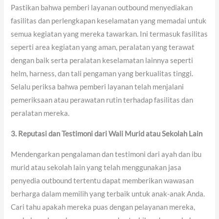
Pastikan bahwa pemberi layanan outbound menyediakan
fasilitas dan perlengkapan keselamatan yang memadai untuk
semua kegiatan yang mereka tawarkan. Ini termasuk fasilitas
seperti area kegiatan yang aman, peralatan yang terawat
dengan baik serta peralatan keselamatan lainnya seperti
helm, harness, dan tali pengaman yang berkualitas tinggi.
Selalu periksa bahwa pemberi layanan telah menjalani
pemeriksaan atau perawatan rutin terhadap fasilitas dan
peralatan mereka.
3. Reputasi dan Testimoni dari Wali Murid atau Sekolah Lain
Mendengarkan pengalaman dan testimoni dari ayah dan ibu
murid atau sekolah lain yang telah menggunakan jasa
penyedia outbound tertentu dapat memberikan wawasan
berharga dalam memilih yang terbaik untuk anak-anak Anda.
Cari tahu apakah mereka puas dengan pelayanan mereka,