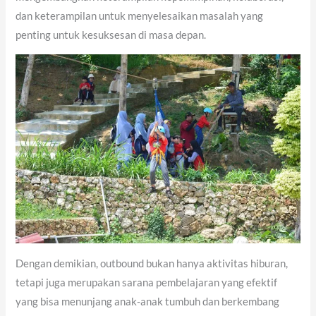
dan keterampilan untuk menyelesaikan masalah yang
penting untuk kesuksesan di masa depan.
Dengan demikian, outbound bukan hanya aktivitas hiburan,
tetapi juga merupakan sarana pembelajaran yang efektif
yang bisa menunjang anak-anak tumbuh dan berkembang