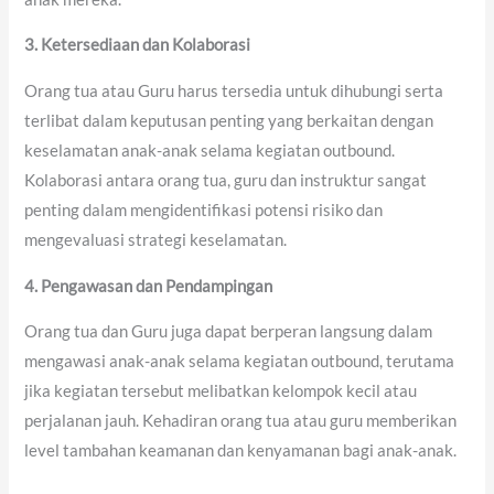
3. Ketersediaan dan Kolaborasi
Orang tua atau Guru harus tersedia untuk dihubungi serta
terlibat dalam keputusan penting yang berkaitan dengan
keselamatan anak-anak selama kegiatan outbound.
Kolaborasi antara orang tua, guru dan instruktur sangat
penting dalam mengidentifikasi potensi risiko dan
mengevaluasi strategi keselamatan.
4. Pengawasan dan Pendampingan
Orang tua dan Guru juga dapat berperan langsung dalam
mengawasi anak-anak selama kegiatan outbound, terutama
jika kegiatan tersebut melibatkan kelompok kecil atau
perjalanan jauh. Kehadiran orang tua atau guru memberikan
level tambahan keamanan dan kenyamanan bagi anak-anak.