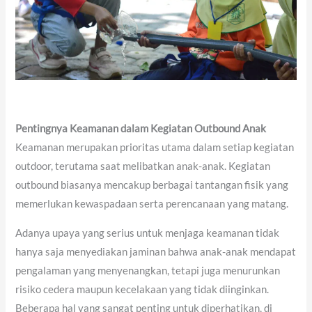
Pentingnya Keamanan dalam Kegiatan Outbound Anak
Keamanan merupakan prioritas utama dalam setiap kegiatan
outdoor, terutama saat melibatkan anak-anak. Kegiatan
outbound biasanya mencakup berbagai tantangan fisik yang
memerlukan kewaspadaan serta perencanaan yang matang.
Adanya upaya yang serius untuk menjaga keamanan tidak
hanya saja menyediakan jaminan bahwa anak-anak mendapat
pengalaman yang menyenangkan, tetapi juga menurunkan
risiko cedera maupun kecelakaan yang tidak diinginkan.
Beberapa hal yang sangat penting untuk diperhatikan, di