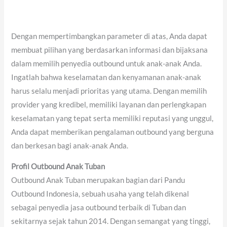
Dengan mempertimbangkan parameter di atas, Anda dapat
membuat pilihan yang berdasarkan informasi dan bijaksana
dalam memilih penyedia outbound untuk anak-anak Anda.
Ingatlah bahwa keselamatan dan kenyamanan anak-anak
harus selalu menjadi prioritas yang utama. Dengan memilih
provider yang kredibel, memiliki layanan dan perlengkapan
keselamatan yang tepat serta memiliki reputasi yang unggul,
Anda dapat memberikan pengalaman outbound yang berguna
dan berkesan bagi anak-anak Anda.
Profil Outbound Anak Tuban
Outbound Anak Tuban merupakan bagian dari Pandu
Outbound Indonesia, sebuah usaha yang telah dikenal
sebagai penyedia jasa outbound terbaik di Tuban dan
sekitarnya sejak tahun 2014. Dengan semangat yang tinggi,