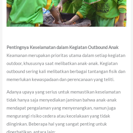
Pentingnya Keselamatan dalam Kegiatan Outbound Anak
Keamanan merupakan prioritas utama dalam setiap kegiatan
outdoor, khususnya saat melibatkan anak-anak. Kegiatan
outbound sering kali melibatkan berbagai tantangan fisik dan
memerlukan kewaspadaan dan perencanaan yang teliti.
Adanya upaya yang serius untuk memastikan keselamatan
tidak hanya saja menyediakan jaminan bahwa anak-anak
mendapat pengalaman yang menyenangkan, namun juga
mengurangi risiko cedera atau kecelakaan yang tidak
diinginkan. Beberapa hal yang sangat penting untuk
diperhatikan, antara lain: