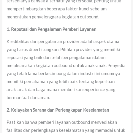
tersedianya banyak alternatif yang tersedia, penting untuk
mempertimbangkan beberapa faktor kunci sebelum
menentukan penyelenggara kegiatan outbound.
1. Reputasi dan Pengalaman Pemberi Layanan
Kredibilitas dan pengalaman provider adalah aspek utama
yang harus diperhitungkan. Pilihlah provider yang memiliki
reputasi yang baik dan telah berpengalaman dalam
melaksanakan kegiatan outbound untuk anak-anak. Penyedia
yang telah lama berkecimpung dalam industri ini umumnya
memiliki pemahaman yang lebih baik tentang keperluan
anak-anak dan bagaimana memberikan experience yang
bermanfaat dan aman.
2. Kelayakan Sarana dan Perlengkapan Keselamatan
Pastikan bahwa pemberi layanan outbound menyediakan
fasilitas dan perlengkapan keselamatan yang memadai untuk