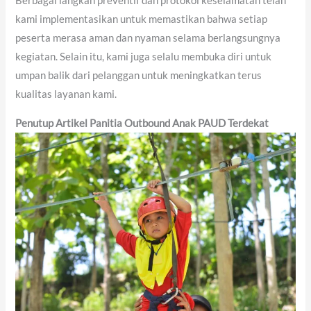
Berbagai langkah preventif dan protokol keselamatan telah
kami implementasikan untuk memastikan bahwa setiap
peserta merasa aman dan nyaman selama berlangsungnya
kegiatan. Selain itu, kami juga selalu membuka diri untuk
umpan balik dari pelanggan untuk meningkatkan terus
kualitas layanan kami.
Penutup Artikel Panitia Outbound Anak PAUD Terdekat