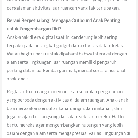
pengalaman aktivitas luar ruangan yang tak terlupakan.
Berani Berpetualang! Mengapa Outbound Anak Penting
untuk Pengembangan Diri?
Anak-anak di era digital saat ini cenderung lebih sering
terpaku pada perangkat gadget dan aktivitas dalam kelas.
Walau begitu, perlu untuk dipahami bahwa interaksi dengan
alam serta lingkungan luar ruangan memiliki pengaruh
penting dalam perkembangan fisik, mental serta emosional
anak-anak.
Kegiatan luar ruangan memberikan sejumlah pengalaman
yang berbeda dengan aktivitas di dalam ruangan. Anak-anak
bisa merasakan sentuhan tanah, angin, dan matahari, dan
juga belajar dari langsung dari alam sekitar mereka. Hal ini
bantu mereka agar mengembangkan hubungan yang lebih
dalam dengan alam serta mengapresiasi variasi lingkungan di