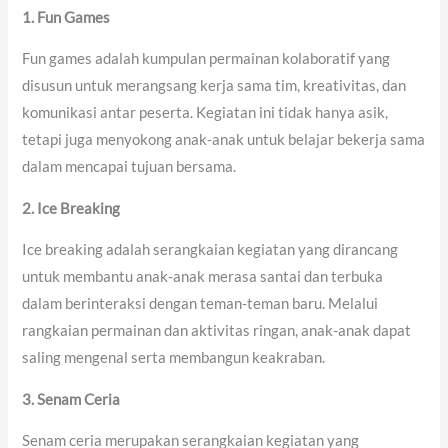
1. Fun Games
Fun games adalah kumpulan permainan kolaboratif yang
disusun untuk merangsang kerja sama tim, kreativitas, dan
komunikasi antar peserta. Kegiatan ini tidak hanya asik,
tetapi juga menyokong anak-anak untuk belajar bekerja sama
dalam mencapai tujuan bersama.
2. Ice Breaking
Ice breaking adalah serangkaian kegiatan yang dirancang
untuk membantu anak-anak merasa santai dan terbuka
dalam berinteraksi dengan teman-teman baru. Melalui
rangkaian permainan dan aktivitas ringan, anak-anak dapat
saling mengenal serta membangun keakraban.
3. Senam Ceria
Senam ceria merupakan serangkaian kegiatan yang