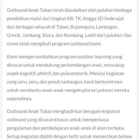
Outbound Anak Tuban telah diandalkan oleh puluhan lembaga
pendidikan mulai dari tingkat KB, TK, hingga SD Sederajat
dari berbagai wilayah di Tuban, Bojonegoro, Lamongan,
Gresik, Jombang, Blora, dan Rembang. Lebih dari puluhan ribu
siswa telah mengikuti program outbound kami.
Kami mempersembahkan program outdoor learning yang
disusun untuk mendukung perkembangan anak, mencakup
aspek kognitif, afektif, dan psikomotorik. Melalui kegiatan
yang seru, seru, dan penuh tantangan, kami berkomitmen
untuk membantu anak-anak mengeksplorasi potensi mereka
sepenuhnya.
Outbound Anak Tuban menghadirkan beragam kegiatan
outbound yang disusun khusus untuk memperkaya
pengalaman dan pembelajaran anak-anak di alam terbuka.
Setiap kegiatan dipilih dengan teliti untuk memastikan bahwa