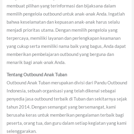
membuat pilihan yang terinformasi dan bijaksana dalam
memilih pengelola outbound untuk anak-anak Anda. Ingatlah
bahwa keselamatan dan kepuasan anak-anak harus selalu
menjadi prioritas utama. Dengan memilih pengelola yang
terpercaya, memiliki layanan dan perlengkapan keamanan
yang cukup serta memiliki nama baik yang bagus, Anda dapat
memberikan pembelajaran outbound yang berguna dan
menarik bagi anak-anak Anda.
Tentang Outbound Anak Tuban
Outbound Anak Tuban merupakan divisi dari Pandu Outbound
Indonesia, sebuah organisasi yang telah dikenal sebagai
penyedia jasa outbound terbaik di Tuban dan sekitarnya sejak
tahun 2014. Dengan semangat yang bersemangat, kami
berusaha keras untuk memberikan pengalaman terbaik bagi
peserta, orang tua, dan guru dalam setiap kegiatan yang kami
selenggarakan.