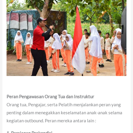
Peran Pengawasan Orang Tua dan Instruktur
Orang tua, Pengajar, serta Pelatih menjalankan peran yang
penting dalam menegakkan keselamatan anak-anak selama
kegiatan outbound. Peran mereka antara lain :