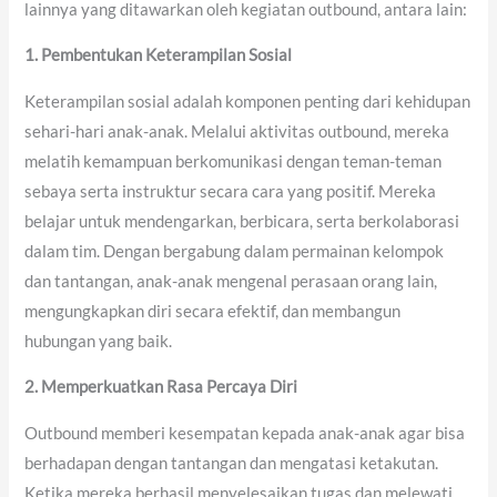
lainnya yang ditawarkan oleh kegiatan outbound, antara lain:
1. Pembentukan Keterampilan Sosial
Keterampilan sosial adalah komponen penting dari kehidupan
sehari-hari anak-anak. Melalui aktivitas outbound, mereka
melatih kemampuan berkomunikasi dengan teman-teman
sebaya serta instruktur secara cara yang positif. Mereka
belajar untuk mendengarkan, berbicara, serta berkolaborasi
dalam tim. Dengan bergabung dalam permainan kelompok
dan tantangan, anak-anak mengenal perasaan orang lain,
mengungkapkan diri secara efektif, dan membangun
hubungan yang baik.
2. Memperkuatkan Rasa Percaya Diri
Outbound memberi kesempatan kepada anak-anak agar bisa
berhadapan dengan tantangan dan mengatasi ketakutan.
Ketika mereka berhasil menyelesaikan tugas dan melewati