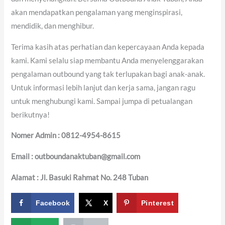
akan mendapatkan pengalaman yang menginspirasi,
mendidik, dan menghibur.
Terima kasih atas perhatian dan kepercayaan Anda kepada
kami. Kami selalu siap membantu Anda menyelenggarakan
pengalaman outbound yang tak terlupakan bagi anak-anak.
Untuk informasi lebih lanjut dan kerja sama, jangan ragu
untuk menghubungi kami. Sampai jumpa di petualangan
berikutnya!
Nomer Admin : 0812-4954-8615
Email : outboundanaktuban@gmail.com
Alamat : Jl. Basuki Rahmat No. 248 Tuban
Facebook
X
Pinterest