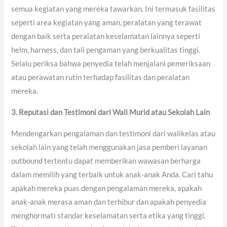
semua kegiatan yang mereka tawarkan. Ini termasuk fasilitas
seperti area kegiatan yang aman, peralatan yang terawat
dengan baik serta peralatan keselamatan lainnya seperti
helm, harness, dan tali pengaman yang berkualitas tinggi.
Selalu periksa bahwa penyedia telah menjalani pemeriksaan
atau perawatan rutin terhadap fasilitas dan peralatan
mereka.
3. Reputasi dan Testimoni dari Wali Murid atau Sekolah Lain
Mendengarkan pengalaman dan testimoni dari walikelas atau
sekolah lain yang telah menggunakan jasa pemberi layanan
outbound tertentu dapat memberikan wawasan berharga
dalam memilih yang terbaik untuk anak-anak Anda. Cari tahu
apakah mereka puas dengan pengalaman mereka, apakah
anak-anak merasa aman dan terhibur dan apakah penyedia
menghormati standar keselamatan serta etika yang tinggi.