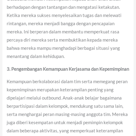
berhadapan dengan tantangan dan mengatasi ketakutan.
Ketika mereka sukses menyelesaikan tugas dan melewati
rintangan, mereka menjadi bangga dengan pencapaian
mereka. Ini berperan dalam membantu memperkuat rasa
percaya diri mereka serta membuktikan kepada mereka
bahwa mereka mampu menghadapi berbagai situasi yang
menantang dalam kehidupan.
3. Pengembangan Kemampuan Kerjasama dan Kepemimpinan
Kemampuan berkolaborasi dalam tim serta memegang peran
kepemimpinan merupakan keterampilan penting yang
dipelajari melalui outbound. Anak-anak belajar bagaimana
berpartisipasi dalam kelompok, mendukung satu sama lain,
serta menghargai peran masing-masing anggota tim. Mereka
juga diberi kesempatan untuk menjadi pemimpin kelompok
dalam beberapa aktivitas, yang memperkuat keterampilan