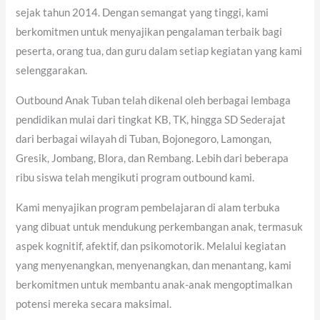
sejak tahun 2014. Dengan semangat yang tinggi, kami
berkomitmen untuk menyajikan pengalaman terbaik bagi
peserta, orang tua, dan guru dalam setiap kegiatan yang kami
selenggarakan.
Outbound Anak Tuban telah dikenal oleh berbagai lembaga
pendidikan mulai dari tingkat KB, TK, hingga SD Sederajat
dari berbagai wilayah di Tuban, Bojonegoro, Lamongan,
Gresik, Jombang, Blora, dan Rembang. Lebih dari beberapa
ribu siswa telah mengikuti program outbound kami.
Kami menyajikan program pembelajaran di alam terbuka
yang dibuat untuk mendukung perkembangan anak, termasuk
aspek kognitif, afektif, dan psikomotorik. Melalui kegiatan
yang menyenangkan, menyenangkan, dan menantang, kami
berkomitmen untuk membantu anak-anak mengoptimalkan
potensi mereka secara maksimal.