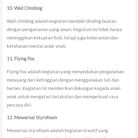
10. Wall Climbing
Wall climbing adalah kegiatan mendaki dinding buatan
dengan pengamanan yang aman. Kegiatan ini tidak hanya
meninggikan kekuatan fisik, tetapi juga keberanian dan
ketahanan mental anak-anak.
11. Flying Fox
Flying fox adalah kegiatan yang menyediakan pengalaman
melayang dari ketinggian dengan menggunakan tali dan
harnes. Kegiatan ini memberikan dukungan kepada anak-
anak untuk mengatasi ketakutan dan memperkuat rasa
percaya diri.
12. Mewarnai Styrofoam
Mewarnai styrofoam adalah kegiatan kreatif yang