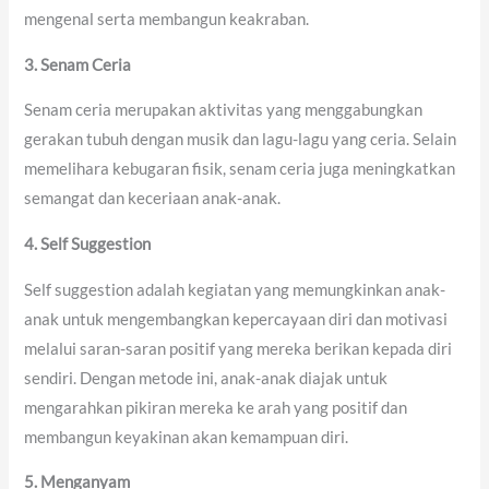
mengenal serta membangun keakraban.
3. Senam Ceria
Senam ceria merupakan aktivitas yang menggabungkan
gerakan tubuh dengan musik dan lagu-lagu yang ceria. Selain
memelihara kebugaran fisik, senam ceria juga meningkatkan
semangat dan keceriaan anak-anak.
4. Self Suggestion
Self suggestion adalah kegiatan yang memungkinkan anak-
anak untuk mengembangkan kepercayaan diri dan motivasi
melalui saran-saran positif yang mereka berikan kepada diri
sendiri. Dengan metode ini, anak-anak diajak untuk
mengarahkan pikiran mereka ke arah yang positif dan
membangun keyakinan akan kemampuan diri.
5. Menganyam