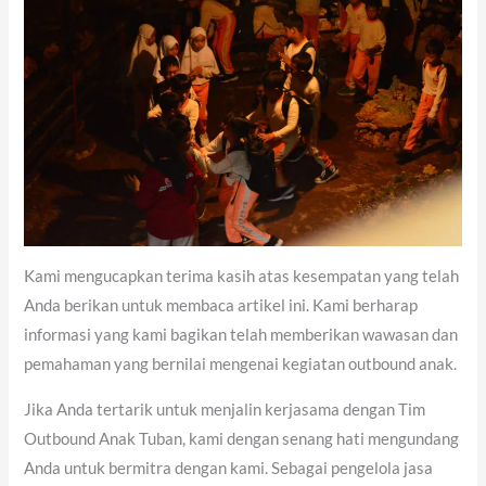
Kami mengucapkan terima kasih atas kesempatan yang telah
Anda berikan untuk membaca artikel ini. Kami berharap
informasi yang kami bagikan telah memberikan wawasan dan
pemahaman yang bernilai mengenai kegiatan outbound anak.
Jika Anda tertarik untuk menjalin kerjasama dengan Tim
Outbound Anak Tuban, kami dengan senang hati mengundang
Anda untuk bermitra dengan kami. Sebagai pengelola jasa