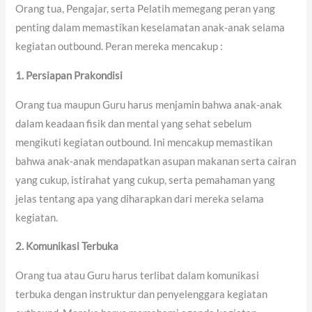
Orang tua, Pengajar, serta Pelatih memegang peran yang
penting dalam memastikan keselamatan anak-anak selama
kegiatan outbound. Peran mereka mencakup :
1. Persiapan Prakondisi
Orang tua maupun Guru harus menjamin bahwa anak-anak
dalam keadaan fisik dan mental yang sehat sebelum
mengikuti kegiatan outbound. Ini mencakup memastikan
bahwa anak-anak mendapatkan asupan makanan serta cairan
yang cukup, istirahat yang cukup, serta pemahaman yang
jelas tentang apa yang diharapkan dari mereka selama
kegiatan.
2. Komunikasi Terbuka
Orang tua atau Guru harus terlibat dalam komunikasi
terbuka dengan instruktur dan penyelenggara kegiatan