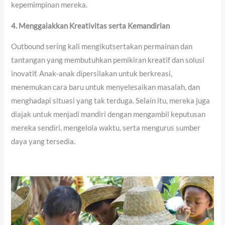
kepemimpinan mereka.
4. Menggalakkan Kreativitas serta Kemandirian
Outbound sering kali mengikutsertakan permainan dan
tantangan yang membutuhkan pemikiran kreatif dan solusi
inovatif. Anak-anak dipersilakan untuk berkreasi,
menemukan cara baru untuk menyelesaikan masalah, dan
menghadapi situasi yang tak terduga. Selain itu, mereka juga
diajak untuk menjadi mandiri dengan mengambil keputusan
mereka sendiri, mengelola waktu, serta mengurus sumber
daya yang tersedia.