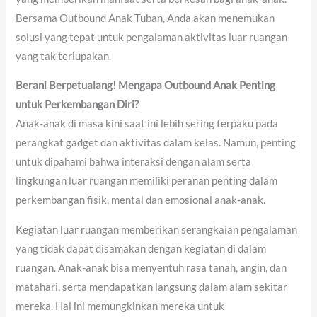
Bersama Outbound Anak Tuban, Anda akan menemukan
solusi yang tepat untuk pengalaman aktivitas luar ruangan
yang tak terlupakan.
Berani Berpetualang! Mengapa Outbound Anak Penting
untuk Perkembangan Diri?
Anak-anak di masa kini saat ini lebih sering terpaku pada
perangkat gadget dan aktivitas dalam kelas. Namun, penting
untuk dipahami bahwa interaksi dengan alam serta
lingkungan luar ruangan memiliki peranan penting dalam
perkembangan fisik, mental dan emosional anak-anak.
Kegiatan luar ruangan memberikan serangkaian pengalaman
yang tidak dapat disamakan dengan kegiatan di dalam
ruangan. Anak-anak bisa menyentuh rasa tanah, angin, dan
matahari, serta mendapatkan langsung dalam alam sekitar
mereka. Hal ini memungkinkan mereka untuk