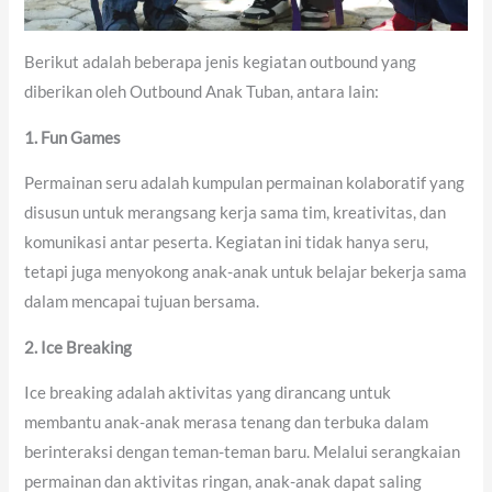
Berikut adalah beberapa jenis kegiatan outbound yang
diberikan oleh Outbound Anak Tuban, antara lain:
1. Fun Games
Permainan seru adalah kumpulan permainan kolaboratif yang
disusun untuk merangsang kerja sama tim, kreativitas, dan
komunikasi antar peserta. Kegiatan ini tidak hanya seru,
tetapi juga menyokong anak-anak untuk belajar bekerja sama
dalam mencapai tujuan bersama.
2. Ice Breaking
Ice breaking adalah aktivitas yang dirancang untuk
membantu anak-anak merasa tenang dan terbuka dalam
berinteraksi dengan teman-teman baru. Melalui serangkaian
permainan dan aktivitas ringan, anak-anak dapat saling