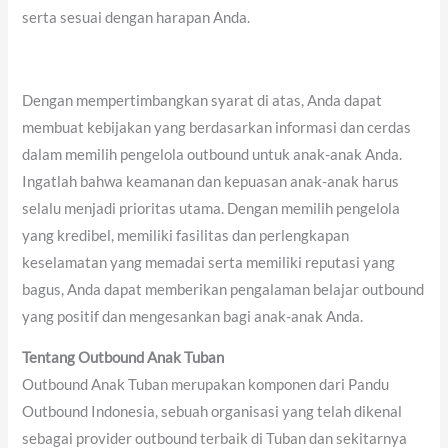
serta sesuai dengan harapan Anda.
Dengan mempertimbangkan syarat di atas, Anda dapat
membuat kebijakan yang berdasarkan informasi dan cerdas
dalam memilih pengelola outbound untuk anak-anak Anda.
Ingatlah bahwa keamanan dan kepuasan anak-anak harus
selalu menjadi prioritas utama. Dengan memilih pengelola
yang kredibel, memiliki fasilitas dan perlengkapan
keselamatan yang memadai serta memiliki reputasi yang
bagus, Anda dapat memberikan pengalaman belajar outbound
yang positif dan mengesankan bagi anak-anak Anda.
Tentang Outbound Anak Tuban
Outbound Anak Tuban merupakan komponen dari Pandu
Outbound Indonesia, sebuah organisasi yang telah dikenal
sebagai provider outbound terbaik di Tuban dan sekitarnya