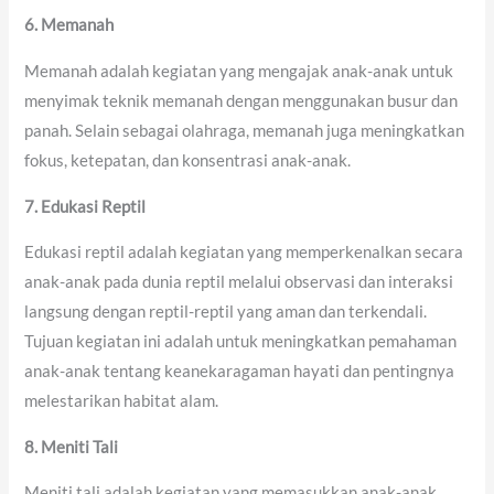
6. Memanah
Memanah adalah kegiatan yang mengajak anak-anak untuk
menyimak teknik memanah dengan menggunakan busur dan
panah. Selain sebagai olahraga, memanah juga meningkatkan
fokus, ketepatan, dan konsentrasi anak-anak.
7. Edukasi Reptil
Edukasi reptil adalah kegiatan yang memperkenalkan secara
anak-anak pada dunia reptil melalui observasi dan interaksi
langsung dengan reptil-reptil yang aman dan terkendali.
Tujuan kegiatan ini adalah untuk meningkatkan pemahaman
anak-anak tentang keanekaragaman hayati dan pentingnya
melestarikan habitat alam.
8. Meniti Tali
Meniti tali adalah kegiatan yang memasukkan anak-anak