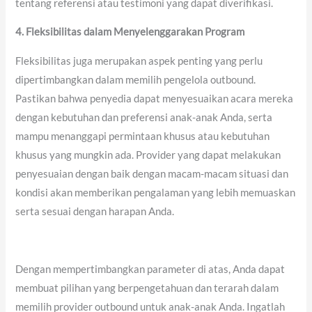
tentang referensi atau testimoni yang dapat diverifikasi.
4. Fleksibilitas dalam Menyelenggarakan Program
Fleksibilitas juga merupakan aspek penting yang perlu
dipertimbangkan dalam memilih pengelola outbound.
Pastikan bahwa penyedia dapat menyesuaikan acara mereka
dengan kebutuhan dan preferensi anak-anak Anda, serta
mampu menanggapi permintaan khusus atau kebutuhan
khusus yang mungkin ada. Provider yang dapat melakukan
penyesuaian dengan baik dengan macam-macam situasi dan
kondisi akan memberikan pengalaman yang lebih memuaskan
serta sesuai dengan harapan Anda.
Dengan mempertimbangkan parameter di atas, Anda dapat
membuat pilihan yang berpengetahuan dan terarah dalam
memilih provider outbound untuk anak-anak Anda. Ingatlah