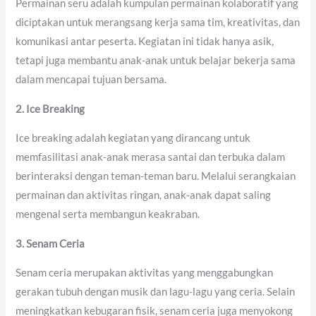
Permainan seru adalah kumpulan permainan kolaboratif yang
diciptakan untuk merangsang kerja sama tim, kreativitas, dan
komunikasi antar peserta. Kegiatan ini tidak hanya asik,
tetapi juga membantu anak-anak untuk belajar bekerja sama
dalam mencapai tujuan bersama.
2. Ice Breaking
Ice breaking adalah kegiatan yang dirancang untuk
memfasilitasi anak-anak merasa santai dan terbuka dalam
berinteraksi dengan teman-teman baru. Melalui serangkaian
permainan dan aktivitas ringan, anak-anak dapat saling
mengenal serta membangun keakraban.
3. Senam Ceria
Senam ceria merupakan aktivitas yang menggabungkan
gerakan tubuh dengan musik dan lagu-lagu yang ceria. Selain
meningkatkan kebugaran fisik, senam ceria juga menyokong