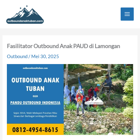
Lewati
ke
konten
Fasilitator Outbound Anak PAUD di Lamongan
Outbound
/
Mei 30, 2025