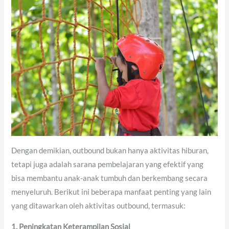
Dengan demikian, outbound bukan hanya aktivitas hiburan,
tetapi juga adalah sarana pembelajaran yang efektif yang
bisa membantu anak-anak tumbuh dan berkembang secara
menyeluruh. Berikut ini beberapa manfaat penting yang lain
yang ditawarkan oleh aktivitas outbound, termasuk:
1. Peningkatan Keterampilan Sosial