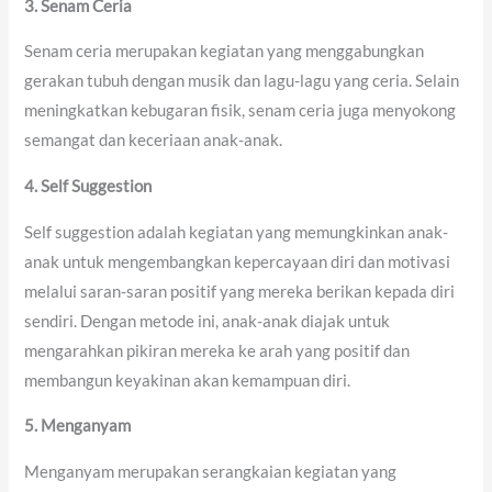
3. Senam Ceria
Senam ceria merupakan kegiatan yang menggabungkan
gerakan tubuh dengan musik dan lagu-lagu yang ceria. Selain
meningkatkan kebugaran fisik, senam ceria juga menyokong
semangat dan keceriaan anak-anak.
4. Self Suggestion
Self suggestion adalah kegiatan yang memungkinkan anak-
anak untuk mengembangkan kepercayaan diri dan motivasi
melalui saran-saran positif yang mereka berikan kepada diri
sendiri. Dengan metode ini, anak-anak diajak untuk
mengarahkan pikiran mereka ke arah yang positif dan
membangun keyakinan akan kemampuan diri.
5. Menganyam
Menganyam merupakan serangkaian kegiatan yang