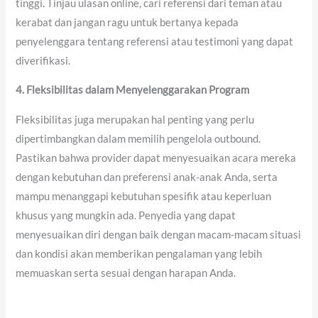
tinggi. Tinjau ulasan online, cari referensi dari teman atau
kerabat dan jangan ragu untuk bertanya kepada
penyelenggara tentang referensi atau testimoni yang dapat
diverifikasi.
4. Fleksibilitas dalam Menyelenggarakan Program
Fleksibilitas juga merupakan hal penting yang perlu
dipertimbangkan dalam memilih pengelola outbound.
Pastikan bahwa provider dapat menyesuaikan acara mereka
dengan kebutuhan dan preferensi anak-anak Anda, serta
mampu menanggapi kebutuhan spesifik atau keperluan
khusus yang mungkin ada. Penyedia yang dapat
menyesuaikan diri dengan baik dengan macam-macam situasi
dan kondisi akan memberikan pengalaman yang lebih
memuaskan serta sesuai dengan harapan Anda.