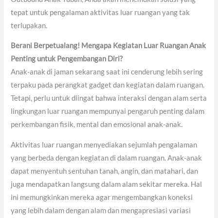
tepat untuk pengalaman aktivitas luar ruangan yang tak
terlupakan.
Berani Berpetualang! Mengapa Kegiatan Luar Ruangan Anak
Penting untuk Pengembangan Diri?
Anak-anak di jaman sekarang saat ini cenderung lebih sering
terpaku pada perangkat gadget dan kegiatan dalam ruangan.
Tetapi, perlu untuk diingat bahwa interaksi dengan alam serta
lingkungan luar ruangan mempunyai pengaruh penting dalam
perkembangan fisik, mental dan emosional anak-anak.
Aktivitas luar ruangan menyediakan sejumlah pengalaman
yang berbeda dengan kegiatan di dalam ruangan. Anak-anak
dapat menyentuh sentuhan tanah, angin, dan matahari, dan
juga mendapatkan langsung dalam alam sekitar mereka. Hal
ini memungkinkan mereka agar mengembangkan koneksi
yang lebih dalam dengan alam dan mengapresiasi variasi