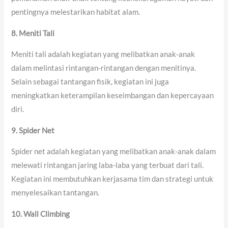
pentingnya melestarikan habitat alam.
8. Meniti Tali
Meniti tali adalah kegiatan yang melibatkan anak-anak
dalam melintasi rintangan-rintangan dengan menitinya.
Selain sebagai tantangan fisik, kegiatan ini juga
meningkatkan keterampilan keseimbangan dan kepercayaan
diri.
9. Spider Net
Spider net adalah kegiatan yang melibatkan anak-anak dalam
melewati rintangan jaring laba-laba yang terbuat dari tali.
Kegiatan ini membutuhkan kerjasama tim dan strategi untuk
menyelesaikan tantangan.
10. Wall Climbing