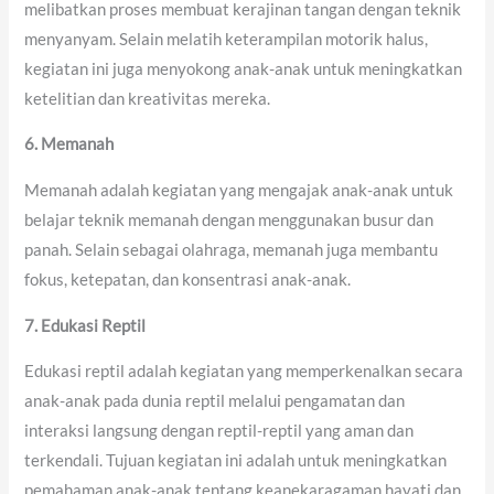
melibatkan proses membuat kerajinan tangan dengan teknik
menyanyam. Selain melatih keterampilan motorik halus,
kegiatan ini juga menyokong anak-anak untuk meningkatkan
ketelitian dan kreativitas mereka.
6. Memanah
Memanah adalah kegiatan yang mengajak anak-anak untuk
belajar teknik memanah dengan menggunakan busur dan
panah. Selain sebagai olahraga, memanah juga membantu
fokus, ketepatan, dan konsentrasi anak-anak.
7. Edukasi Reptil
Edukasi reptil adalah kegiatan yang memperkenalkan secara
anak-anak pada dunia reptil melalui pengamatan dan
interaksi langsung dengan reptil-reptil yang aman dan
terkendali. Tujuan kegiatan ini adalah untuk meningkatkan
pemahaman anak-anak tentang keanekaragaman hayati dan