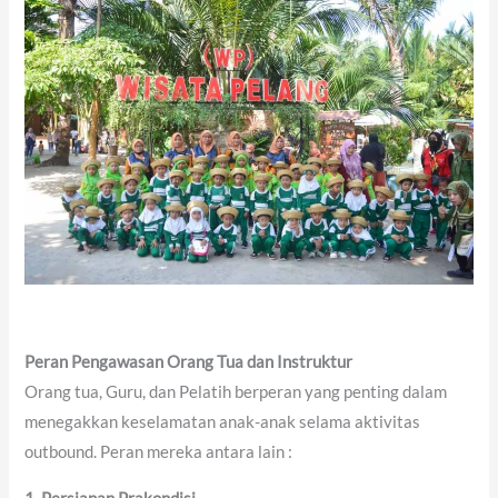
Peran Pengawasan Orang Tua dan Instruktur
Orang tua, Guru, dan Pelatih berperan yang penting dalam
menegakkan keselamatan anak-anak selama aktivitas
outbound. Peran mereka antara lain :