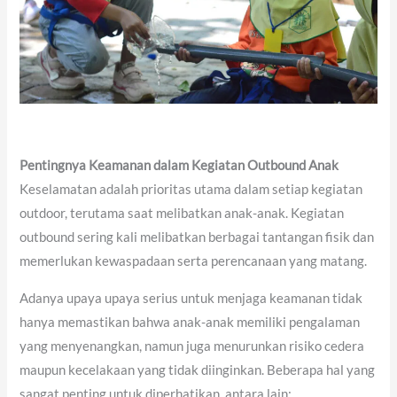
Pentingnya Keamanan dalam Kegiatan Outbound Anak
Keselamatan adalah prioritas utama dalam setiap kegiatan
outdoor, terutama saat melibatkan anak-anak. Kegiatan
outbound sering kali melibatkan berbagai tantangan fisik dan
memerlukan kewaspadaan serta perencanaan yang matang.
Adanya upaya upaya serius untuk menjaga keamanan tidak
hanya memastikan bahwa anak-anak memiliki pengalaman
yang menyenangkan, namun juga menurunkan risiko cedera
maupun kecelakaan yang tidak diinginkan. Beberapa hal yang
sangat penting untuk diperhatikan, antara lain: