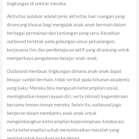
lingkungan di sekitar mereka.
Aktivitas outdoor adalah jenis aktivitas luar ruangan yang
dirancang khusus bagi mengajak anak-anak bermain dalam
berbagai permainan dan tantangan yang seru. Keunikan
outbound terletak pada gabungan unsur petualangan,
kerjasama tim, dan pembelajaran aktif yang dirancang untuk
memperkaya pengalaman belajar anak-anak.
Outbound membuat lingkungan dimana anak-anak dapat
belajar sambil bermain, tidak terikat pada tekanan akademis
yang kaku. Mereka bisa mengasah keterampilan sosial,
meningkatkan kepercayaan diri, serta nikmati kegembiraan
bersama teman-teman mereka. Selain itu, outbound juga
berperan dalam membantu anak-anak untuk
mengembangkan keterampilan kepemimpinan, kolaborasi,
serta keterampilan untuk menyelesaikan masalah yang
penting untuk kesuksesan ke depan.