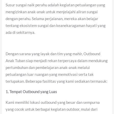
Susur sungai naik perahu adalah kegiatan petualangan yang
mengizinkan anak-anak untuk menjelajahi aliran sungai
dengan perahu. Selama perjalanan, mereka akan belajar
tentang ekosistem sungai dan keanekaragaman hayati yang
ada di sekitarnya.
Dengan sarana yang layak dan tim yang mahir, Outbound
Anak Tuban siap menjadi rekan terpercaya dalam mendukung
pertumbuhan dan pembelajaran anak-anak melalui
petualangan luar ruangan yang memotivasi serta tak
terlupakan. Beberapa fasilitas yang kami sediakan termasuk:
1. Tempat Outbound yang Luas
Kami memiliki lokasi outbound yang besar dan sempurna
yang cocok untuk berbagai kegiatan outdoor, mulai dari