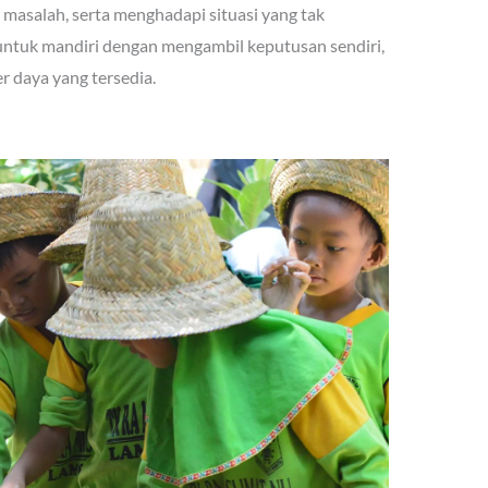
asalah, serta menghadapi situasi yang tak
ak untuk mandiri dengan mengambil keputusan sendiri,
 daya yang tersedia.