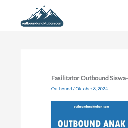
Lewati
ke
konten
Fasilitator Outbound Siswa-
Outbound
/
Oktober 8, 2024