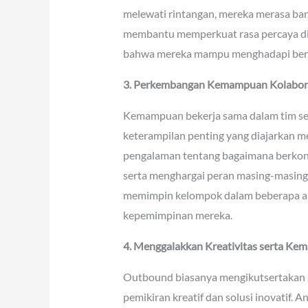
melewati rintangan, mereka merasa ba
membantu memperkuat rasa percaya di
bahwa mereka mampu menghadapi berba
3. Perkembangan Kemampuan Kolabor
Kemampuan bekerja sama dalam tim s
keterampilan penting yang diajarkan 
pengalaman tentang bagaimana berkont
serta menghargai peran masing-masing
memimpin kelompok dalam beberapa akt
kepemimpinan mereka.
4. Menggalakkan Kreativitas serta Kem
Outbound biasanya mengikutsertakan
pemikiran kreatif dan solusi inovatif. A