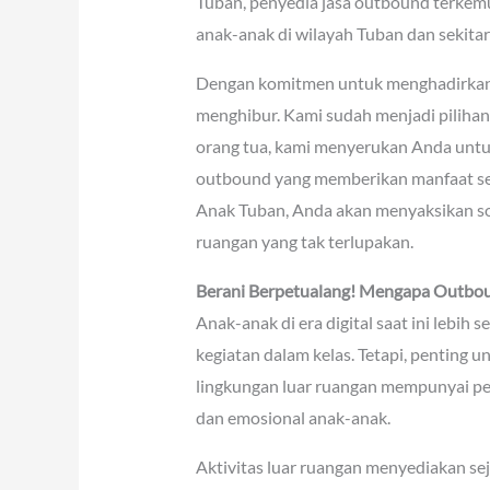
Tuban, penyedia jasa outbound terkem
anak-anak di wilayah Tuban dan sekitar
Dengan komitmen untuk menghadirkan 
menghibur. Kami sudah menjadi pilih
orang tua, kami menyerukan Anda untu
outbound yang memberikan manfaat se
Anak Tuban, Anda akan menyaksikan sol
ruangan yang tak terlupakan.
Berani Berpetualang! Mengapa Outbou
Anak-anak di era digital saat ini lebih 
kegiatan dalam kelas. Tetapi, penting 
lingkungan luar ruangan mempunyai pe
dan emosional anak-anak.
Aktivitas luar ruangan menyediakan se