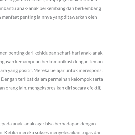
 membantu anak-anak berkembang dan berkembang
h manfaat penting lainnya yang ditawarkan oleh
en penting dari kehidupan sehari-hari anak-anak.
mengasah kemampuan berkomunikasi dengan teman-
ara yang positif. Mereka belajar untuk merespons,
m. Dengan terlibat dalam permainan kelompok serta
 orang lain, mengekspresikan diri secara efektif,
pada anak-anak agar bisa berhadapan dengan
n. Ketika mereka sukses menyelesaikan tugas dan