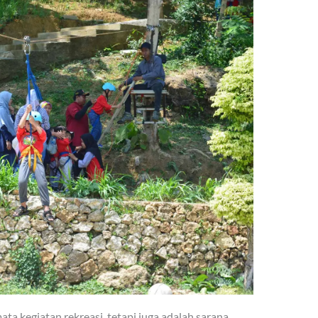
a kegiatan rekreasi, tetapi juga adalah sarana