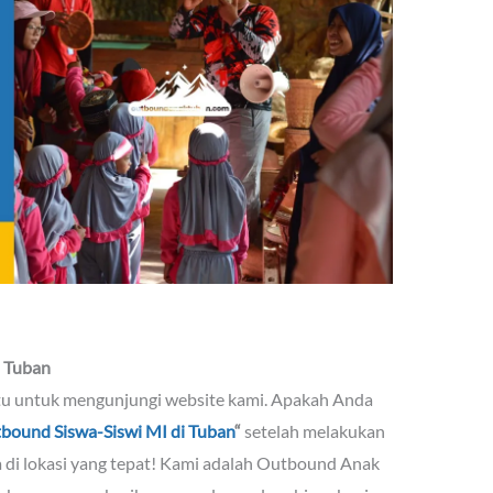
i Tuban
tu untuk mengunjungi website kami. Apakah Anda
tbound Siswa-Siswi MI di Tuban
“
setelah melakukan
a di lokasi yang tepat! Kami adalah Outbound Anak