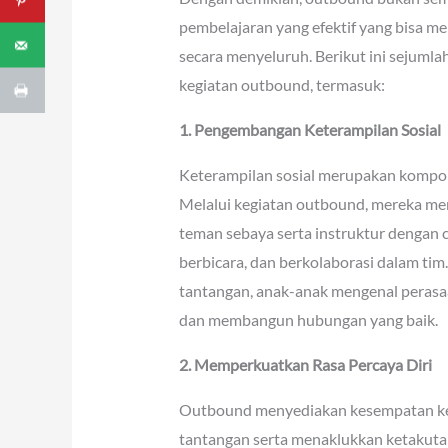
pembelajaran yang efektif yang bisa
secara menyeluruh. Berikut ini sejumla
kegiatan outbound, termasuk:
1. Pengembangan Keterampilan Sosial
Keterampilan sosial merupakan kompon
Melalui kegiatan outbound, mereka 
teman sebaya serta instruktur dengan c
berbicara, dan berkolaborasi dalam ti
tantangan, anak-anak mengenal perasaan
dan membangun hubungan yang baik.
2. Memperkuatkan Rasa Percaya Diri
Outbound menyediakan kesempatan ke
tantangan serta menaklukkan ketakuta