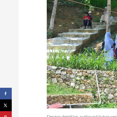
Dengan demikian, outbound bukan semat