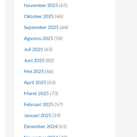
November 2025
(65)
Oktober 2025
(66)
September 2025
(64)
Agustus 2025
(58)
Juli 2025
(63)
Juni 2025
(82)
Mei 2025
(66)
April 2025
(63)
Maret 2025
(73)
Februari 2025
(57)
Januari 2025
(59)
Desember 2024
(61)