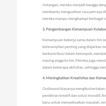
rintangan, mereka menjadi bangga deng
membantu menguatkan rasa percaya di
mereka mampu menghadapi berbagai si
3. Pengembangan Kemampuan Kolabor
Kemampuan bekerja sama dalam tim se
keterampilan penting yang diajarkan m
berkontribusi dalam kelompok, menduku
masing anggota tim. Mereka juga men
dalam beberapa aktivitas, sehingga m
4. Meningkatkan Kreativitas dan Kema
Outbound biasanya mengikutsertakan
pemikiran kreatif dan solusi inovatif.
baru untuk menyelesaikan masalah, serta