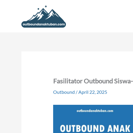
Lewati
ke
konten
Fasilitator Outbound Siswa
Outbound
/
April 22, 2025