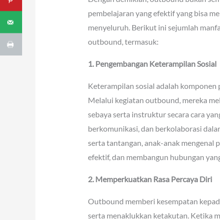
pembelajaran yang efektif yang bisa 
menyeluruh. Berikut ini sejumlah manfa
outbound, termasuk:
1. Pengembangan Keterampilan Sosial
Keterampilan sosial adalah komponen p
Melalui kegiatan outbound, mereka m
sebaya serta instruktur secara cara ya
berkomunikasi, dan berkolaborasi dala
serta tantangan, anak-anak mengenal pe
efektif, dan membangun hubungan yang
2. Memperkuatkan Rasa Percaya Diri
Outbound memberi kesempatan kepada
serta menaklukkan ketakutan. Ketika m