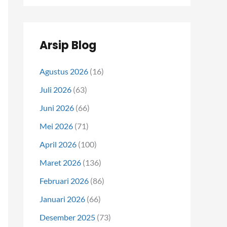
Arsip Blog
Agustus 2026
(16)
Juli 2026
(63)
Juni 2026
(66)
Mei 2026
(71)
April 2026
(100)
Maret 2026
(136)
Februari 2026
(86)
Januari 2026
(66)
Desember 2025
(73)