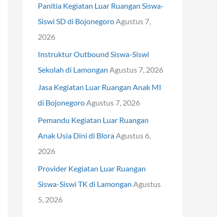
Panitia Kegiatan Luar Ruangan Siswa-
t
Siswi SD di Bojonegoro
Agustus 7,
u
2026
k
Instruktur Outbound Siswa-Siswi
:
Sekolah di Lamongan
Agustus 7, 2026
Jasa Kegiatan Luar Ruangan Anak MI
di Bojonegoro
Agustus 7, 2026
Pemandu Kegiatan Luar Ruangan
Anak Usia Dini di Blora
Agustus 6,
2026
Provider Kegiatan Luar Ruangan
Siswa-Siswi TK di Lamongan
Agustus
5, 2026