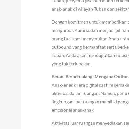
Tuban, penyedia jasa outbound terkem
anak-anak di wilayah Tuban dan sekitar
Dengan komitmen untuk memberikan pe
menghibur. Kami sudah menjadi pilih
orang tua, kami menyerukan Anda unt
outbound yang bermanfaat serta berk
Tuban, Anda akan mendapatkan solusi y
yang tak terlupakan.
Berani Berpetualang! Mengapa Outbou
Anak-anak di era digital saat ini semak
aktivitas dalam ruangan. Namun, perlu 
lingkungan luar ruangan memiliki peng
emosional anak-anak.
Aktivitas luar ruangan menyediakan s