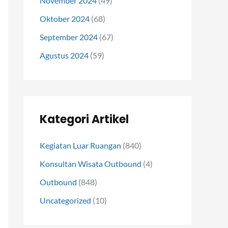
November 2024
(49)
Oktober 2024
(68)
September 2024
(67)
Agustus 2024
(59)
Kategori Artikel
Kegiatan Luar Ruangan
(840)
Konsultan Wisata Outbound
(4)
Outbound
(848)
Uncategorized
(10)