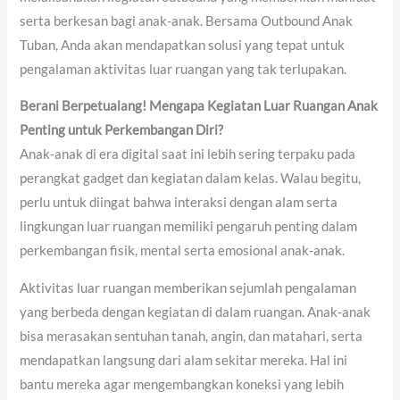
serta berkesan bagi anak-anak. Bersama Outbound Anak
Tuban, Anda akan mendapatkan solusi yang tepat untuk
pengalaman aktivitas luar ruangan yang tak terlupakan.
Berani Berpetualang! Mengapa Kegiatan Luar Ruangan Anak
Penting untuk Perkembangan Diri?
Anak-anak di era digital saat ini lebih sering terpaku pada
perangkat gadget dan kegiatan dalam kelas. Walau begitu,
perlu untuk diingat bahwa interaksi dengan alam serta
lingkungan luar ruangan memiliki pengaruh penting dalam
perkembangan fisik, mental serta emosional anak-anak.
Aktivitas luar ruangan memberikan sejumlah pengalaman
yang berbeda dengan kegiatan di dalam ruangan. Anak-anak
bisa merasakan sentuhan tanah, angin, dan matahari, serta
mendapatkan langsung dari alam sekitar mereka. Hal ini
bantu mereka agar mengembangkan koneksi yang lebih