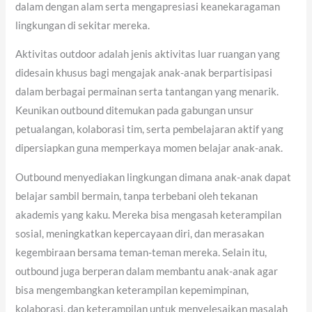
dalam dengan alam serta mengapresiasi keanekaragaman
lingkungan di sekitar mereka.
Aktivitas outdoor adalah jenis aktivitas luar ruangan yang
didesain khusus bagi mengajak anak-anak berpartisipasi
dalam berbagai permainan serta tantangan yang menarik.
Keunikan outbound ditemukan pada gabungan unsur
petualangan, kolaborasi tim, serta pembelajaran aktif yang
dipersiapkan guna memperkaya momen belajar anak-anak.
Outbound menyediakan lingkungan dimana anak-anak dapat
belajar sambil bermain, tanpa terbebani oleh tekanan
akademis yang kaku. Mereka bisa mengasah keterampilan
sosial, meningkatkan kepercayaan diri, dan merasakan
kegembiraan bersama teman-teman mereka. Selain itu,
outbound juga berperan dalam membantu anak-anak agar
bisa mengembangkan keterampilan kepemimpinan,
kolaborasi, dan keterampilan untuk menyelesaikan masalah