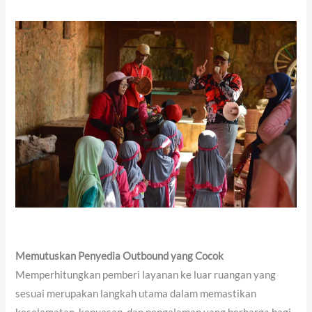
Memutuskan Penyedia Outbound yang Cocok
Memperhitungkan pemberi layanan ke luar ruangan yang
sesuai merupakan langkah utama dalam memastikan