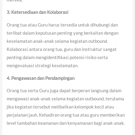
3. Ketersediaan dan Kolaborasi
Orang tua atau Guru harus tersedia untuk dihubungi dan
terlibat dalam keputusan penting yang berkaitan dengan
keselamatan anak-anak selama kegiatan outbound.
Kolaborasi antara orang tua, guru dan instruktur sangat
penting dalam mengidentifikasi potensi risiko serta
mengevaluasi strategi keselamatan.
4. Pengawasan dan Pendampingan
Orang tua serta Guru juga dapat berperan langsung dalam
mengawasi anak-anak selama kegiatan outbound, terutama
jika kegiatan tersebut melibatkan kelompok kecil atau
perjalanan jauh. Kehadiran orang tua atau guru memberikan
level tambahan keamanan dan kenyamanan bagi anak-anak.