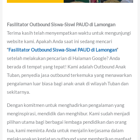
Fasilitator Outbound Siswa-Siswi PAUD di Lamongan
Terima kasih telah menyempatkan waktu untuk mengunjungi
website kami. Apakah Anda saat ini sedang mencari
“
Fasilitator Outbound Siswa-Siswi PAUD di Lamongan
“
setelah melakukan pencarian di Halaman Google? Anda
berada di tempat yang tepat! Kami adalah Outbound Anak
Tuban, penyedia jasa outbound terkemuka yang menawarkan
pengalaman luar biasa bagi anak-anak di wilayah Tuban dan
sekitarnya.
Dengan komitmen untuk menghadirkan pengalaman yang
menginspirasi, mendidik dan menghibur. Kami sudah menjadi
pilihan utama bagi berbagai lembaga pendidikan dan orang
tua, kami meminta Anda untuk menjalin kerjasama dalam
melaksanakan kegiatan outbound yang memberikan manfaat