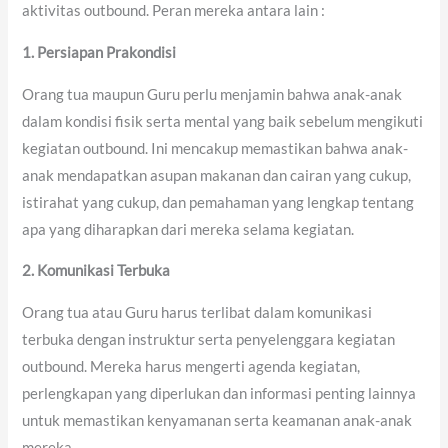
aktivitas outbound. Peran mereka antara lain :
1. Persiapan Prakondisi
Orang tua maupun Guru perlu menjamin bahwa anak-anak
dalam kondisi fisik serta mental yang baik sebelum mengikuti
kegiatan outbound. Ini mencakup memastikan bahwa anak-
anak mendapatkan asupan makanan dan cairan yang cukup,
istirahat yang cukup, dan pemahaman yang lengkap tentang
apa yang diharapkan dari mereka selama kegiatan.
2. Komunikasi Terbuka
Orang tua atau Guru harus terlibat dalam komunikasi
terbuka dengan instruktur serta penyelenggara kegiatan
outbound. Mereka harus mengerti agenda kegiatan,
perlengkapan yang diperlukan dan informasi penting lainnya
untuk memastikan kenyamanan serta keamanan anak-anak
mereka.