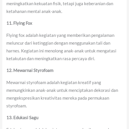
meningkatkan kekuatan fisik, tetapi juga keberanian dan
ketahanan mental anak-anak.
11. Flying Fox
Flying fox adalah kegiatan yang memberikan pengalaman
meluncur dari ketinggian dengan menggunakan tali dan
harnes. Kegiatan ini menolong anak-anak untuk mengatasi
ketakutan dan meningkatkan rasa percaya diri.
12. Mewarnai Styrofoam
Mewarnai styrofoam adalah kegiatan kreatif yang
memungkinkan anak-anak untuk menciptakan dekorasi dan
mengekspresikan kreativitas mereka pada permukaan
styrofoam.
13. Edukasi Sagu