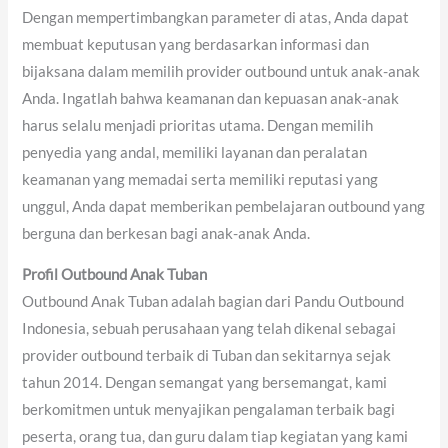
Dengan mempertimbangkan parameter di atas, Anda dapat
membuat keputusan yang berdasarkan informasi dan
bijaksana dalam memilih provider outbound untuk anak-anak
Anda. Ingatlah bahwa keamanan dan kepuasan anak-anak
harus selalu menjadi prioritas utama. Dengan memilih
penyedia yang andal, memiliki layanan dan peralatan
keamanan yang memadai serta memiliki reputasi yang
unggul, Anda dapat memberikan pembelajaran outbound yang
berguna dan berkesan bagi anak-anak Anda.
Profil Outbound Anak Tuban
Outbound Anak Tuban adalah bagian dari Pandu Outbound
Indonesia, sebuah perusahaan yang telah dikenal sebagai
provider outbound terbaik di Tuban dan sekitarnya sejak
tahun 2014. Dengan semangat yang bersemangat, kami
berkomitmen untuk menyajikan pengalaman terbaik bagi
peserta, orang tua, dan guru dalam tiap kegiatan yang kami