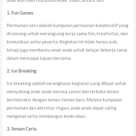
diberikan oleh Outbound Anak Tuban, antara lain:
1. Fun Games
Permainan seru adalah kumpulan permainan kolaboratif yang
dirancang untuk merangsang kerja sama tim, kreativitas, dan
komunikasi antar peserta. Kegiatan ini tidak hanya asik,
tetapi juga membantu anak-anak untuk belajar bekerja sama
dalam mencapai tujuan bersama.
2. Ice Breaking
Ice breaking adalah serangkaian kegiatan yang dibuat untuk
menyokong anak-anak merasa santai dan terbuka dalam
berinteraksi dengan teman-teman baru. Melalui kumpulan
permainan dan aktivitas ringan, anak-anak dapat saling
mengenal serta membangun keakraban.
3. Senam Ceria