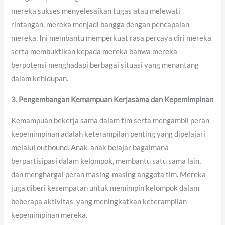
mereka sukses menyelesaikan tugas atau melewati
rintangan, mereka menjadi bangga dengan pencapaian
mereka. Ini membantu memperkuat rasa percaya diri mereka
serta membuktikan kepada mereka bahwa mereka
berpotensi menghadapi berbagai situasi yang menantang
dalam kehidupan.
3. Pengembangan Kemampuan Kerjasama dan Kepemimpinan
Kemampuan bekerja sama dalam tim serta mengambil peran
kepemimpinan adalah keterampilan penting yang dipelajari
melalui outbound. Anak-anak belajar bagaimana
berpartisipasi dalam kelompok, membantu satu sama lain,
dan menghargai peran masing-masing anggota tim. Mereka
juga diberi kesempatan untuk memimpin kelompok dalam
beberapa aktivitas, yang meningkatkan keterampilan
kepemimpinan mereka.