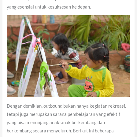
yang esensial untuk kesuksesan ke depan.
Dengan demikian, outbound bukan hanya kegiatan rekreasi,
tetapi juga merupakan sarana pembelajaran yang efektif
yang bisa menunjang anak-anak berkembang dan
berkembang secara menyeluruh. Berikut ini beberapa