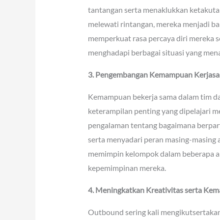
tantangan serta menaklukkan ketakutan
melewati rintangan, mereka menjadi b
memperkuat rasa percaya diri mereka
menghadapi berbagai situasi yang men
3. Pengembangan Kemampuan Kerjas
Kemampuan bekerja sama dalam tim d
keterampilan penting yang dipelajari
pengalaman tentang bagaimana berpart
serta menyadari peran masing-masing a
memimpin kelompok dalam beberapa akt
kepemimpinan mereka.
4. Meningkatkan Kreativitas serta Kem
Outbound sering kali mengikutsertak