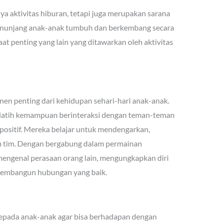
 aktivitas hiburan, tetapi juga merupakan sarana
menunjang anak-anak tumbuh dan berkembang secara
at penting yang lain yang ditawarkan oleh aktivitas
en penting dari kehidupan sehari-hari anak-anak.
elatih kemampuan berinteraksi dengan teman-teman
 positif. Mereka belajar untuk mendengarkan,
m tim. Dengan bergabung dalam permainan
engenal perasaan orang lain, mengungkapkan diri
membangun hubungan yang baik.
pada anak-anak agar bisa berhadapan dengan