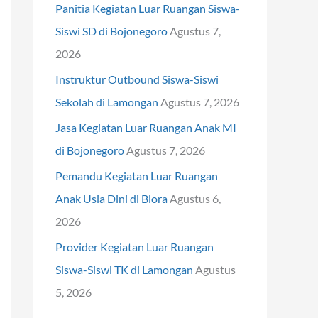
Panitia Kegiatan Luar Ruangan Siswa-
t
Siswi SD di Bojonegoro
Agustus 7,
u
2026
k
Instruktur Outbound Siswa-Siswi
:
Sekolah di Lamongan
Agustus 7, 2026
Jasa Kegiatan Luar Ruangan Anak MI
di Bojonegoro
Agustus 7, 2026
Pemandu Kegiatan Luar Ruangan
Anak Usia Dini di Blora
Agustus 6,
2026
Provider Kegiatan Luar Ruangan
Siswa-Siswi TK di Lamongan
Agustus
5, 2026