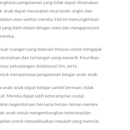
angkaian pengalaman yang tidak dapat disamakan
k-anak dapat merasakan rasa tanah, angin, dan
dalam alam sekitar mereka. Hal ini memungkinkan
yang lebih dalam dengan alam dan mengapresiasi
mereka.
as luar ruangan yang didesain khusus untuk mengajak
permainan dan tantangan yang menarik. Keunikan
ur petualangan, kolaborasi tim, serta
 untuk memperkaya pengalaman belajar anak-anak.
nak-anak dapat belajar sambil bermain, tidak
at. Mereka dapat latih keterampilan sosial,
asakan kegembiraan bersama teman-teman mereka.
anak-anak untuk mengembangkan keterampilan
pilan untuk menyelesaikan masalah yang esensial