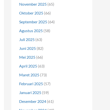
November 2025
(65)
Oktober 2025
(66)
September 2025
(64)
Agustus 2025
(58)
Juli 2025
(63)
Juni 2025
(82)
Mei 2025
(66)
April 2025
(63)
Maret 2025
(73)
Februari 2025
(57)
Januari 2025
(59)
Desember 2024
(61)