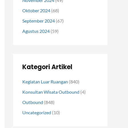
November 2024
(49)
Oktober 2024
(68)
September 2024
(67)
Agustus 2024
(59)
Kategori Artikel
Kegiatan Luar Ruangan
(840)
Konsultan Wisata Outbound
(4)
Outbound
(848)
Uncategorized
(10)