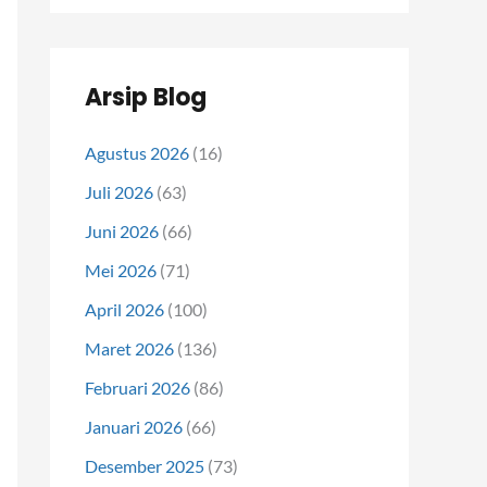
Arsip Blog
Agustus 2026
(16)
Juli 2026
(63)
Juni 2026
(66)
Mei 2026
(71)
April 2026
(100)
Maret 2026
(136)
Februari 2026
(86)
Januari 2026
(66)
Desember 2025
(73)