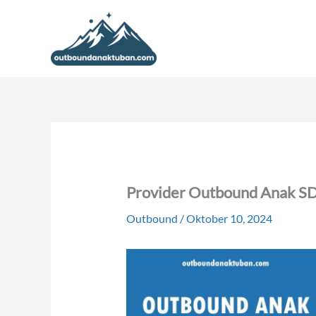
Lewati
ke
konten
Provider Outbound Anak SD
Outbound
/
Oktober 10, 2024