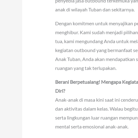
penyedia jasa outbound terkemuka yan
anak di wilayah Tuban dan sekitarnya.
Dengan komitmen untuk menyajikan pe
menghibur. Kami sudah menjadi pilihan
tua, kami mengundang Anda untuk me
kegiatan outbound yang bermanfaat se
Anak Tuban, Anda akan mendapatkan sol
ruangan yang tak terlupakan.
Berani Berpetualang! Mengapa Kegiat
Diri?
Anak-anak di masa kini saat ini cender
dan aktivitas dalam kelas. Walau begit
serta lingkungan luar ruangan mempuny
mental serta emosional anak-anak.