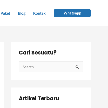
Paket
Blog
Kontak
Whatsapp
Cari Sesuatu?
C
a
r
i
Artikel Terbaru
u
n