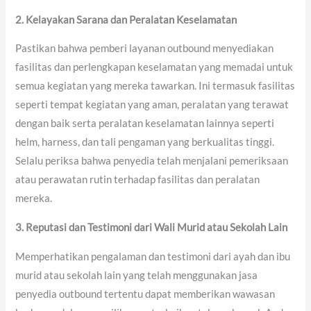
2. Kelayakan Sarana dan Peralatan Keselamatan
Pastikan bahwa pemberi layanan outbound menyediakan
fasilitas dan perlengkapan keselamatan yang memadai untuk
semua kegiatan yang mereka tawarkan. Ini termasuk fasilitas
seperti tempat kegiatan yang aman, peralatan yang terawat
dengan baik serta peralatan keselamatan lainnya seperti
helm, harness, dan tali pengaman yang berkualitas tinggi.
Selalu periksa bahwa penyedia telah menjalani pemeriksaan
atau perawatan rutin terhadap fasilitas dan peralatan
mereka.
3. Reputasi dan Testimoni dari Wali Murid atau Sekolah Lain
Memperhatikan pengalaman dan testimoni dari ayah dan ibu
murid atau sekolah lain yang telah menggunakan jasa
penyedia outbound tertentu dapat memberikan wawasan