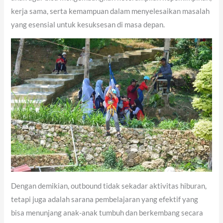
kerja sama, serta kemampuan dalam menyelesaikan masalah
yang esensial untuk kesuksesan di masa depan.
Dengan demikian, outbound tidak sekadar aktivitas hiburan,
tetapi juga adalah sarana pembelajaran yang efektif yang
bisa menunjang anak-anak tumbuh dan berkembang secara