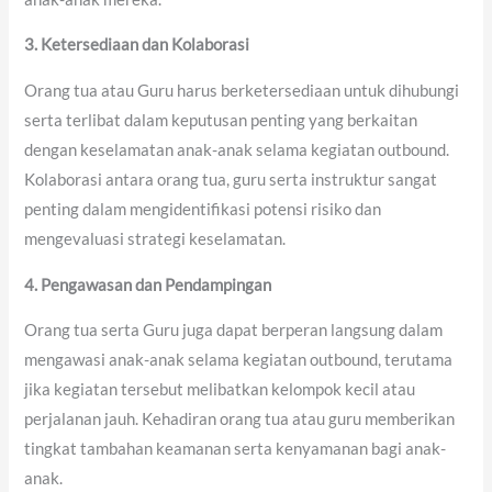
3. Ketersediaan dan Kolaborasi
Orang tua atau Guru harus berketersediaan untuk dihubungi
serta terlibat dalam keputusan penting yang berkaitan
dengan keselamatan anak-anak selama kegiatan outbound.
Kolaborasi antara orang tua, guru serta instruktur sangat
penting dalam mengidentifikasi potensi risiko dan
mengevaluasi strategi keselamatan.
4. Pengawasan dan Pendampingan
Orang tua serta Guru juga dapat berperan langsung dalam
mengawasi anak-anak selama kegiatan outbound, terutama
jika kegiatan tersebut melibatkan kelompok kecil atau
perjalanan jauh. Kehadiran orang tua atau guru memberikan
tingkat tambahan keamanan serta kenyamanan bagi anak-
anak.