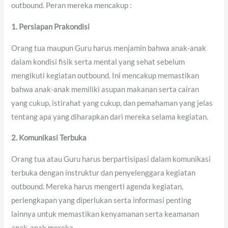
outbound. Peran mereka mencakup :
1. Persiapan Prakondisi
Orang tua maupun Guru harus menjamin bahwa anak-anak
dalam kondisi fisik serta mental yang sehat sebelum
mengikuti kegiatan outbound. Ini mencakup memastikan
bahwa anak-anak memiliki asupan makanan serta cairan
yang cukup, istirahat yang cukup, dan pemahaman yang jelas
tentang apa yang diharapkan dari mereka selama kegiatan.
2. Komunikasi Terbuka
Orang tua atau Guru harus berpartisipasi dalam komunikasi
terbuka dengan instruktur dan penyelenggara kegiatan
outbound. Mereka harus mengerti agenda kegiatan,
perlengkapan yang diperlukan serta informasi penting
lainnya untuk memastikan kenyamanan serta keamanan
anak-anak mereka.