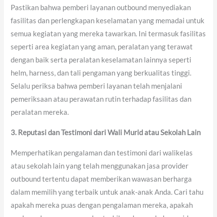
Pastikan bahwa pemberi layanan outbound menyediakan
fasilitas dan perlengkapan keselamatan yang memadai untuk
semua kegiatan yang mereka tawarkan. Ini termasuk fasilitas
seperti area kegiatan yang aman, peralatan yang terawat
dengan baik serta peralatan keselamatan lainnya seperti
helm, harness, dan tali pengaman yang berkualitas tinggi.
Selalu periksa bahwa pemberi layanan telah menjalani
pemeriksaan atau perawatan rutin terhadap fasilitas dan
peralatan mereka.
3. Reputasi dan Testimoni dari Wali Murid atau Sekolah Lain
Memperhatikan pengalaman dan testimoni dari walikelas
atau sekolah lain yang telah menggunakan jasa provider
outbound tertentu dapat memberikan wawasan berharga
dalam memilih yang terbaik untuk anak-anak Anda. Cari tahu
apakah mereka puas dengan pengalaman mereka, apakah