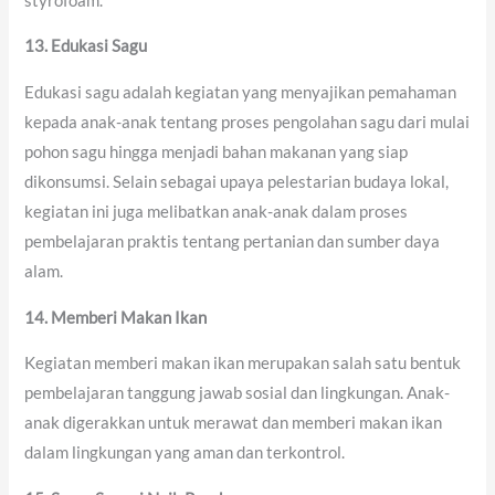
styrofoam.
13. Edukasi Sagu
Edukasi sagu adalah kegiatan yang menyajikan pemahaman
kepada anak-anak tentang proses pengolahan sagu dari mulai
pohon sagu hingga menjadi bahan makanan yang siap
dikonsumsi. Selain sebagai upaya pelestarian budaya lokal,
kegiatan ini juga melibatkan anak-anak dalam proses
pembelajaran praktis tentang pertanian dan sumber daya
alam.
14. Memberi Makan Ikan
Kegiatan memberi makan ikan merupakan salah satu bentuk
pembelajaran tanggung jawab sosial dan lingkungan. Anak-
anak digerakkan untuk merawat dan memberi makan ikan
dalam lingkungan yang aman dan terkontrol.