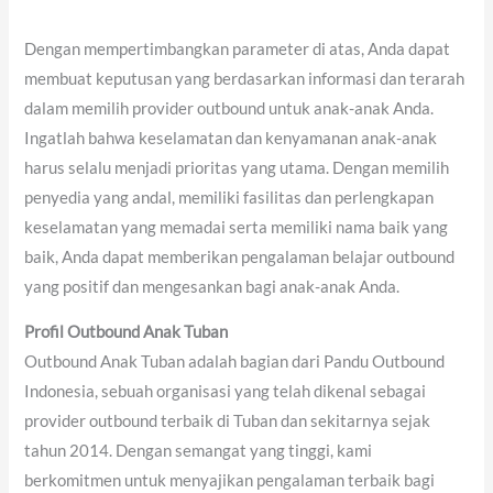
Dengan mempertimbangkan parameter di atas, Anda dapat
membuat keputusan yang berdasarkan informasi dan terarah
dalam memilih provider outbound untuk anak-anak Anda.
Ingatlah bahwa keselamatan dan kenyamanan anak-anak
harus selalu menjadi prioritas yang utama. Dengan memilih
penyedia yang andal, memiliki fasilitas dan perlengkapan
keselamatan yang memadai serta memiliki nama baik yang
baik, Anda dapat memberikan pengalaman belajar outbound
yang positif dan mengesankan bagi anak-anak Anda.
Profil Outbound Anak Tuban
Outbound Anak Tuban adalah bagian dari Pandu Outbound
Indonesia, sebuah organisasi yang telah dikenal sebagai
provider outbound terbaik di Tuban dan sekitarnya sejak
tahun 2014. Dengan semangat yang tinggi, kami
berkomitmen untuk menyajikan pengalaman terbaik bagi