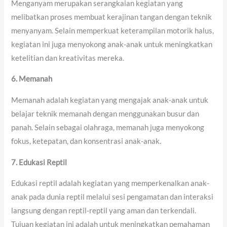
Menganyam merupakan serangkaian kegiatan yang
melibatkan proses membuat kerajinan tangan dengan teknik
menyanyam. Selain memperkuat keterampilan motorik halus,
kegiatan ini juga menyokong anak-anak untuk meningkatkan
ketelitian dan kreativitas mereka.
6. Memanah
Memanah adalah kegiatan yang mengajak anak-anak untuk
belajar teknik memanah dengan menggunakan busur dan
panah. Selain sebagai olahraga, memanah juga menyokong
fokus, ketepatan, dan konsentrasi anak-anak.
7. Edukasi Reptil
Edukasi reptil adalah kegiatan yang memperkenalkan anak-
anak pada dunia reptil melalui sesi pengamatan dan interaksi
langsung dengan reptil-reptil yang aman dan terkendali.
Tujuan kegiatan ini adalah untuk meningkatkan pemahaman