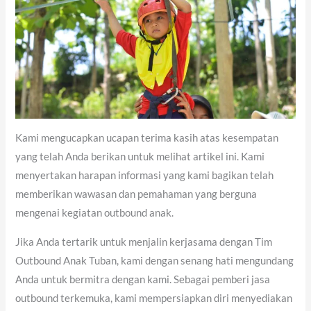
Kami mengucapkan ucapan terima kasih atas kesempatan
yang telah Anda berikan untuk melihat artikel ini. Kami
menyertakan harapan informasi yang kami bagikan telah
memberikan wawasan dan pemahaman yang berguna
mengenai kegiatan outbound anak.
Jika Anda tertarik untuk menjalin kerjasama dengan Tim
Outbound Anak Tuban, kami dengan senang hati mengundang
Anda untuk bermitra dengan kami. Sebagai pemberi jasa
outbound terkemuka, kami mempersiapkan diri menyediakan