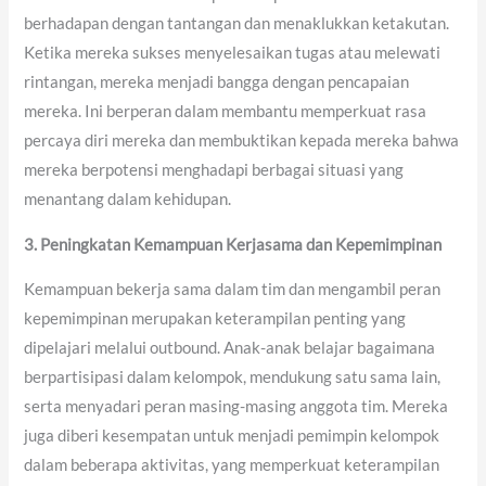
berhadapan dengan tantangan dan menaklukkan ketakutan.
Ketika mereka sukses menyelesaikan tugas atau melewati
rintangan, mereka menjadi bangga dengan pencapaian
mereka. Ini berperan dalam membantu memperkuat rasa
percaya diri mereka dan membuktikan kepada mereka bahwa
mereka berpotensi menghadapi berbagai situasi yang
menantang dalam kehidupan.
3. Peningkatan Kemampuan Kerjasama dan Kepemimpinan
Kemampuan bekerja sama dalam tim dan mengambil peran
kepemimpinan merupakan keterampilan penting yang
dipelajari melalui outbound. Anak-anak belajar bagaimana
berpartisipasi dalam kelompok, mendukung satu sama lain,
serta menyadari peran masing-masing anggota tim. Mereka
juga diberi kesempatan untuk menjadi pemimpin kelompok
dalam beberapa aktivitas, yang memperkuat keterampilan