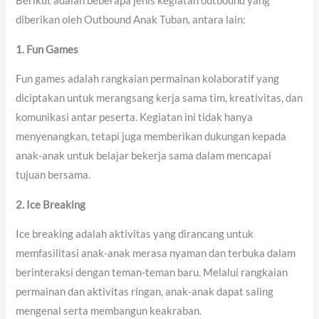
Berikut adalah beberapa jenis kegiatan outbound yang
diberikan oleh Outbound Anak Tuban, antara lain:
1. Fun Games
Fun games adalah rangkaian permainan kolaboratif yang
diciptakan untuk merangsang kerja sama tim, kreativitas, dan
komunikasi antar peserta. Kegiatan ini tidak hanya
menyenangkan, tetapi juga memberikan dukungan kepada
anak-anak untuk belajar bekerja sama dalam mencapai
tujuan bersama.
2. Ice Breaking
Ice breaking adalah aktivitas yang dirancang untuk
memfasilitasi anak-anak merasa nyaman dan terbuka dalam
berinteraksi dengan teman-teman baru. Melalui rangkaian
permainan dan aktivitas ringan, anak-anak dapat saling
mengenal serta membangun keakraban.