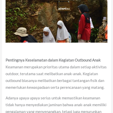
Pentingnya Keselamatan dalam Kegiatan Outbound Anak
Keamanan merupakan prioritas utama dalam setiap aktivitas
outdoor, terutama saat melibatkan anak-anak. Kegiatan
outbound biasanya melibatkan berbagai tantangan fisik dan
memerlukan kewaspadaan serta perencanaan yang matang.
Adanya upaya upaya serius untuk memastikan keamanan
tidak hanya menyediakan jaminan bahwa anak-anak memiliki
pengalaman yang menyenangkan, tetapi juga menurunkan