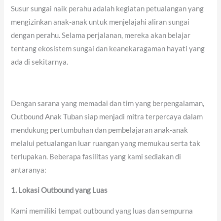
Susur sungai naik perahu adalah kegiatan petualangan yang
mengizinkan anak-anak untuk menjelajahi aliran sungai
dengan perahu. Selama perjalanan, mereka akan belajar
tentang ekosistem sungai dan keanekaragaman hayati yang
ada di sekitarnya.
Dengan sarana yang memadai dan tim yang berpengalaman,
Outbound Anak Tuban siap menjadi mitra terpercaya dalam
mendukung pertumbuhan dan pembelajaran anak-anak
melalui petualangan luar ruangan yang memukau serta tak
terlupakan. Beberapa fasilitas yang kami sediakan di
antaranya:
1. Lokasi Outbound yang Luas
Kami memiliki tempat outbound yang luas dan sempurna