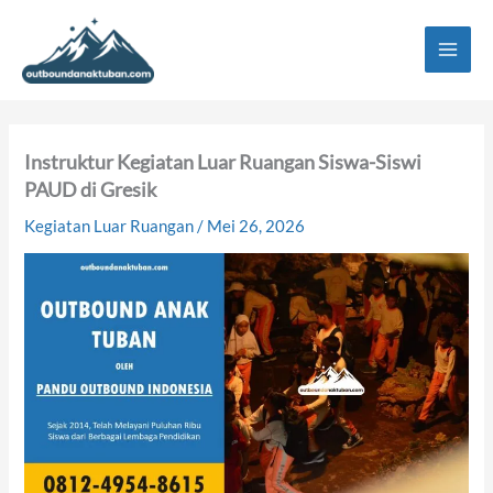
Lewati
ke
konten
Instruktur Kegiatan Luar Ruangan Siswa-Siswi
PAUD di Gresik
Kegiatan Luar Ruangan
/
Mei 26, 2026