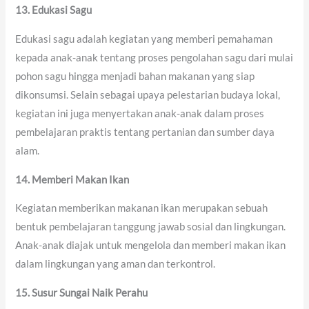
13. Edukasi Sagu
Edukasi sagu adalah kegiatan yang memberi pemahaman
kepada anak-anak tentang proses pengolahan sagu dari mulai
pohon sagu hingga menjadi bahan makanan yang siap
dikonsumsi. Selain sebagai upaya pelestarian budaya lokal,
kegiatan ini juga menyertakan anak-anak dalam proses
pembelajaran praktis tentang pertanian dan sumber daya
alam.
14. Memberi Makan Ikan
Kegiatan memberikan makanan ikan merupakan sebuah
bentuk pembelajaran tanggung jawab sosial dan lingkungan.
Anak-anak diajak untuk mengelola dan memberi makan ikan
dalam lingkungan yang aman dan terkontrol.
15. Susur Sungai Naik Perahu