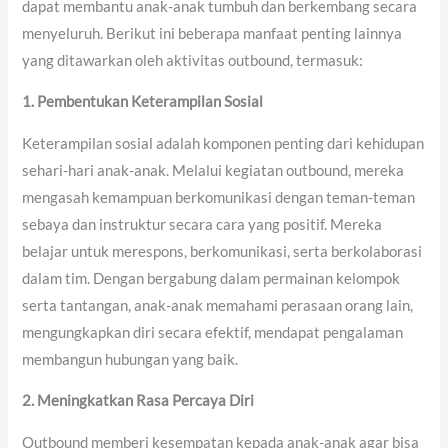
dapat membantu anak-anak tumbuh dan berkembang secara
menyeluruh. Berikut ini beberapa manfaat penting lainnya
yang ditawarkan oleh aktivitas outbound, termasuk:
1. Pembentukan Keterampilan Sosial
Keterampilan sosial adalah komponen penting dari kehidupan
sehari-hari anak-anak. Melalui kegiatan outbound, mereka
mengasah kemampuan berkomunikasi dengan teman-teman
sebaya dan instruktur secara cara yang positif. Mereka
belajar untuk merespons, berkomunikasi, serta berkolaborasi
dalam tim. Dengan bergabung dalam permainan kelompok
serta tantangan, anak-anak memahami perasaan orang lain,
mengungkapkan diri secara efektif, mendapat pengalaman
membangun hubungan yang baik.
2. Meningkatkan Rasa Percaya Diri
Outbound memberi kesempatan kepada anak-anak agar bisa