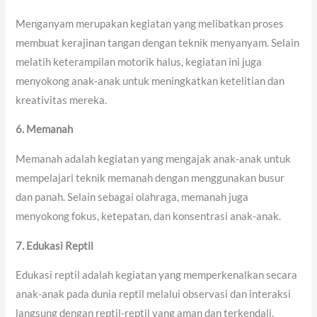
Menganyam merupakan kegiatan yang melibatkan proses
membuat kerajinan tangan dengan teknik menyanyam. Selain
melatih keterampilan motorik halus, kegiatan ini juga
menyokong anak-anak untuk meningkatkan ketelitian dan
kreativitas mereka.
6. Memanah
Memanah adalah kegiatan yang mengajak anak-anak untuk
mempelajari teknik memanah dengan menggunakan busur
dan panah. Selain sebagai olahraga, memanah juga
menyokong fokus, ketepatan, dan konsentrasi anak-anak.
7. Edukasi Reptil
Edukasi reptil adalah kegiatan yang memperkenalkan secara
anak-anak pada dunia reptil melalui observasi dan interaksi
langsung dengan reptil-reptil yang aman dan terkendali.