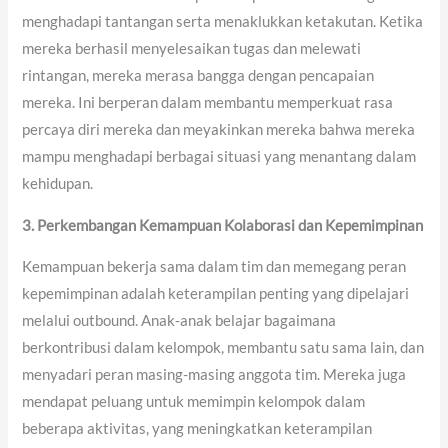
menghadapi tantangan serta menaklukkan ketakutan. Ketika
mereka berhasil menyelesaikan tugas dan melewati
rintangan, mereka merasa bangga dengan pencapaian
mereka. Ini berperan dalam membantu memperkuat rasa
percaya diri mereka dan meyakinkan mereka bahwa mereka
mampu menghadapi berbagai situasi yang menantang dalam
kehidupan.
3. Perkembangan Kemampuan Kolaborasi dan Kepemimpinan
Kemampuan bekerja sama dalam tim dan memegang peran
kepemimpinan adalah keterampilan penting yang dipelajari
melalui outbound. Anak-anak belajar bagaimana
berkontribusi dalam kelompok, membantu satu sama lain, dan
menyadari peran masing-masing anggota tim. Mereka juga
mendapat peluang untuk memimpin kelompok dalam
beberapa aktivitas, yang meningkatkan keterampilan