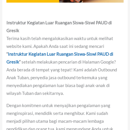
Instruktur Kegiatan Luar Ruangan Siswa-Siswi PAUD di
Gresik
Terima kasih telah mengalokasikan waktu untuk melihat
website kami. Apakah Anda saat ini sedang mencari
“
Instruktur Kegiatan Luar Ruangan Siswa-Siswi PAUD di
Gresik
“
setelah melakukan pencarian di Halaman Google?
Anda berada di tempat yang tepat! Kami adalah Outbound
Anak Tuban, penyedia jasa outbound terkemuka yang
menyediakan pengalaman luar biasa bagi anak-anak di
wilayah Tuban dan sekitarnya.
Dengan komitmen untuk menyajikan pengalaman yang
menginspirasi, mendidik serta menghibur. Kami sudah
menjadi pilihan utama bagi macam-macam lembaga
pendidikan dan orang tua, kami mengundang Anda untuk