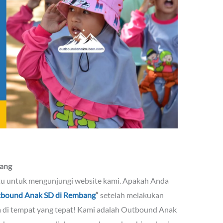
bang
tu untuk mengunjungi website kami. Apakah Anda
tbound Anak SD di Rembang
“
setelah melakukan
a di tempat yang tepat! Kami adalah Outbound Anak