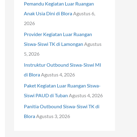
Pemandu Kegiatan Luar Ruangan
t
Anak Usia Dini di Blora
Agustus 6,
u
2026
k
Provider Kegiatan Luar Ruangan
:
Siswa-Siswi TK di Lamongan
Agustus
5, 2026
Instruktur Outbound Siswa-Siswi MI
di Blora
Agustus 4, 2026
Paket Kegiatan Luar Ruangan Siswa-
Siswi PAUD di Tuban
Agustus 4, 2026
Panitia Outbound Siswa-Siswi TK di
Blora
Agustus 3, 2026