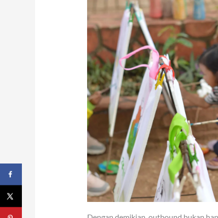
Dengan demikian, outbound bukan hanya