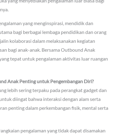
uka yang menyediakan pengalaman luar biasa bagi
nya.
ngalaman yang menginspirasi, mendidik dan
 utama bagi berbagai lembaga pendidikan dan orang
alin kolaborasi dalam melaksanakan kegiatan
esan bagi anak-anak. Bersama Outbound Anak
ang tepat untuk pengalaman aktivitas luar ruangan
nd Anak Penting untuk Pengembangan Diri?
rung lebih sering terpaku pada perangkat gadget dan
untuk diingat bahwa interaksi dengan alam serta
an penting dalam perkembangan fisik, mental serta
rangkaian pengalaman yang tidak dapat disamakan