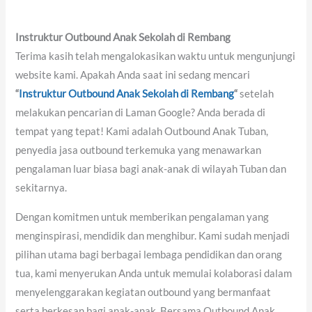
Instruktur Outbound Anak Sekolah di Rembang
Terima kasih telah mengalokasikan waktu untuk mengunjungi
website kami. Apakah Anda saat ini sedang mencari
“
Instruktur Outbound Anak Sekolah di Rembang
“
setelah
melakukan pencarian di Laman Google? Anda berada di
tempat yang tepat! Kami adalah Outbound Anak Tuban,
penyedia jasa outbound terkemuka yang menawarkan
pengalaman luar biasa bagi anak-anak di wilayah Tuban dan
sekitarnya.
Dengan komitmen untuk memberikan pengalaman yang
menginspirasi, mendidik dan menghibur. Kami sudah menjadi
pilihan utama bagi berbagai lembaga pendidikan dan orang
tua, kami menyerukan Anda untuk memulai kolaborasi dalam
menyelenggarakan kegiatan outbound yang bermanfaat
serta berkesan bagi anak-anak. Bersama Outbound Anak