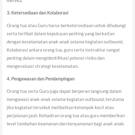
mereka.
3. Ketersediaan dan Kolaborasi
Orang tua atau Guru harus berketersediaan untuk dihubungi
serta terlibat dalam keputusan penting yang berkaitan
dengan keselamatan anak-anak selama kegiatan outbound.
Kolaborasi antara orang tua, guru serta instruktur sangat
penting dalam mengidentifikasi potensi risiko dan
mengevaluasi strategi keselamatan.
4. Pengawasan dan Pendampingan
Orang tua serta Guru juga dapat berperan langsung dalam
mengawasi anak-anak selama kegiatan outbound, terutama
jika kegiatan tersebut melibatkan kelompok kecil atau
perjalanan jauh. Kehadiran orang tua atau guru memberikan
level tambahan keamanan dan kenyamanan bagi anak-anak.