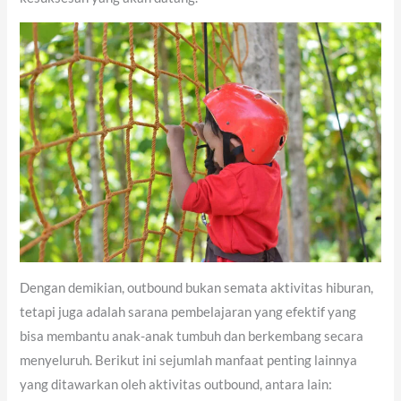
Dengan demikian, outbound bukan semata aktivitas hiburan,
tetapi juga adalah sarana pembelajaran yang efektif yang
bisa membantu anak-anak tumbuh dan berkembang secara
menyeluruh. Berikut ini sejumlah manfaat penting lainnya
yang ditawarkan oleh aktivitas outbound, antara lain: