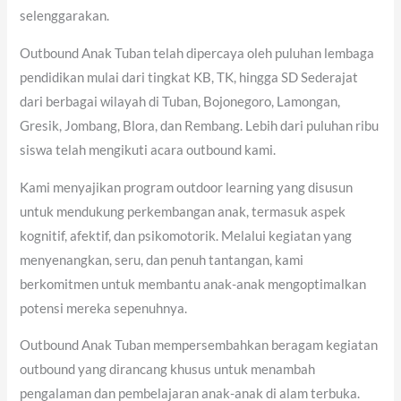
selenggarakan.
Outbound Anak Tuban telah dipercaya oleh puluhan lembaga
pendidikan mulai dari tingkat KB, TK, hingga SD Sederajat
dari berbagai wilayah di Tuban, Bojonegoro, Lamongan,
Gresik, Jombang, Blora, dan Rembang. Lebih dari puluhan ribu
siswa telah mengikuti acara outbound kami.
Kami menyajikan program outdoor learning yang disusun
untuk mendukung perkembangan anak, termasuk aspek
kognitif, afektif, dan psikomotorik. Melalui kegiatan yang
menyenangkan, seru, dan penuh tantangan, kami
berkomitmen untuk membantu anak-anak mengoptimalkan
potensi mereka sepenuhnya.
Outbound Anak Tuban mempersembahkan beragam kegiatan
outbound yang dirancang khusus untuk menambah
pengalaman dan pembelajaran anak-anak di alam terbuka.