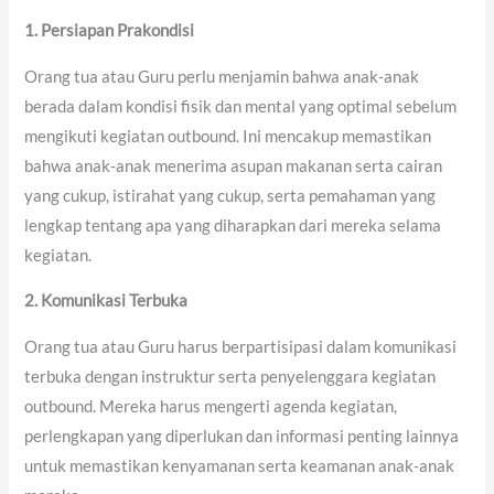
1. Persiapan Prakondisi
Orang tua atau Guru perlu menjamin bahwa anak-anak
berada dalam kondisi fisik dan mental yang optimal sebelum
mengikuti kegiatan outbound. Ini mencakup memastikan
bahwa anak-anak menerima asupan makanan serta cairan
yang cukup, istirahat yang cukup, serta pemahaman yang
lengkap tentang apa yang diharapkan dari mereka selama
kegiatan.
2. Komunikasi Terbuka
Orang tua atau Guru harus berpartisipasi dalam komunikasi
terbuka dengan instruktur serta penyelenggara kegiatan
outbound. Mereka harus mengerti agenda kegiatan,
perlengkapan yang diperlukan dan informasi penting lainnya
untuk memastikan kenyamanan serta keamanan anak-anak