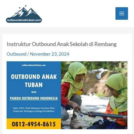
Lewati
ke
konten
Instruktur Outbound Anak Sekolah di Rembang
Outbound
/
November 23, 2024