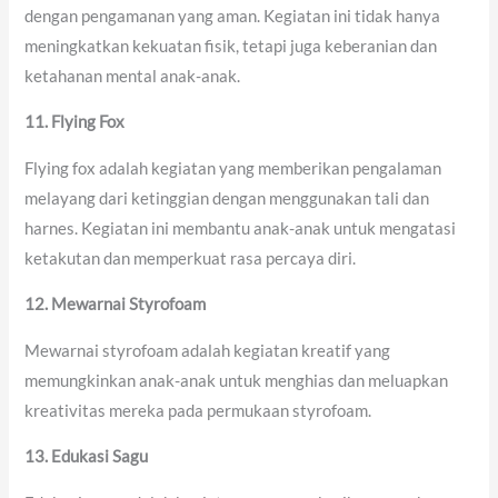
dengan pengamanan yang aman. Kegiatan ini tidak hanya
meningkatkan kekuatan fisik, tetapi juga keberanian dan
ketahanan mental anak-anak.
11. Flying Fox
Flying fox adalah kegiatan yang memberikan pengalaman
melayang dari ketinggian dengan menggunakan tali dan
harnes. Kegiatan ini membantu anak-anak untuk mengatasi
ketakutan dan memperkuat rasa percaya diri.
12. Mewarnai Styrofoam
Mewarnai styrofoam adalah kegiatan kreatif yang
memungkinkan anak-anak untuk menghias dan meluapkan
kreativitas mereka pada permukaan styrofoam.
13. Edukasi Sagu