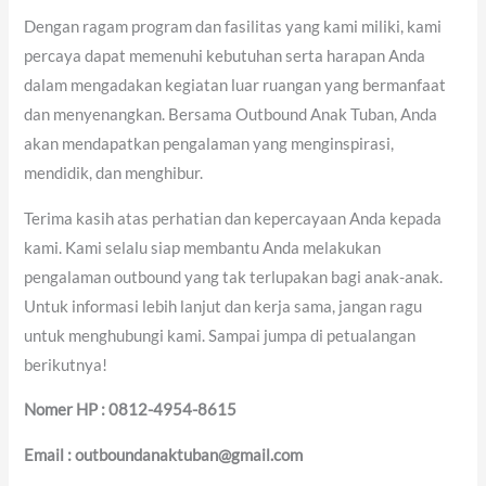
Dengan ragam program dan fasilitas yang kami miliki, kami
percaya dapat memenuhi kebutuhan serta harapan Anda
dalam mengadakan kegiatan luar ruangan yang bermanfaat
dan menyenangkan. Bersama Outbound Anak Tuban, Anda
akan mendapatkan pengalaman yang menginspirasi,
mendidik, dan menghibur.
Terima kasih atas perhatian dan kepercayaan Anda kepada
kami. Kami selalu siap membantu Anda melakukan
pengalaman outbound yang tak terlupakan bagi anak-anak.
Untuk informasi lebih lanjut dan kerja sama, jangan ragu
untuk menghubungi kami. Sampai jumpa di petualangan
berikutnya!
Nomer HP : 0812-4954-8615
Email : outboundanaktuban@gmail.com