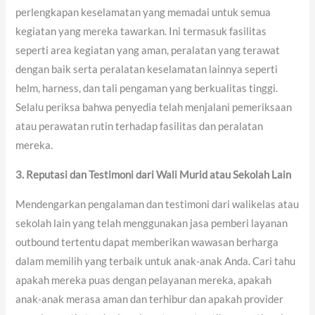
perlengkapan keselamatan yang memadai untuk semua
kegiatan yang mereka tawarkan. Ini termasuk fasilitas
seperti area kegiatan yang aman, peralatan yang terawat
dengan baik serta peralatan keselamatan lainnya seperti
helm, harness, dan tali pengaman yang berkualitas tinggi.
Selalu periksa bahwa penyedia telah menjalani pemeriksaan
atau perawatan rutin terhadap fasilitas dan peralatan
mereka.
3. Reputasi dan Testimoni dari Wali Murid atau Sekolah Lain
Mendengarkan pengalaman dan testimoni dari walikelas atau
sekolah lain yang telah menggunakan jasa pemberi layanan
outbound tertentu dapat memberikan wawasan berharga
dalam memilih yang terbaik untuk anak-anak Anda. Cari tahu
apakah mereka puas dengan pelayanan mereka, apakah
anak-anak merasa aman dan terhibur dan apakah provider