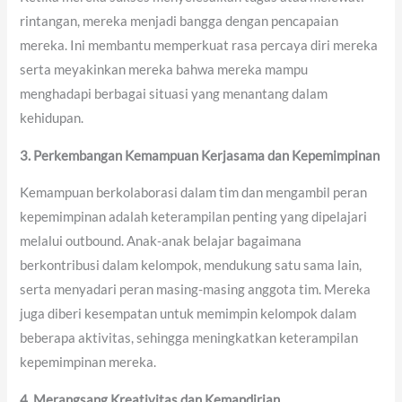
rintangan, mereka menjadi bangga dengan pencapaian
mereka. Ini membantu memperkuat rasa percaya diri mereka
serta meyakinkan mereka bahwa mereka mampu
menghadapi berbagai situasi yang menantang dalam
kehidupan.
3. Perkembangan Kemampuan Kerjasama dan Kepemimpinan
Kemampuan berkolaborasi dalam tim dan mengambil peran
kepemimpinan adalah keterampilan penting yang dipelajari
melalui outbound. Anak-anak belajar bagaimana
berkontribusi dalam kelompok, mendukung satu sama lain,
serta menyadari peran masing-masing anggota tim. Mereka
juga diberi kesempatan untuk memimpin kelompok dalam
beberapa aktivitas, sehingga meningkatkan keterampilan
kepemimpinan mereka.
4. Merangsang Kreativitas dan Kemandirian