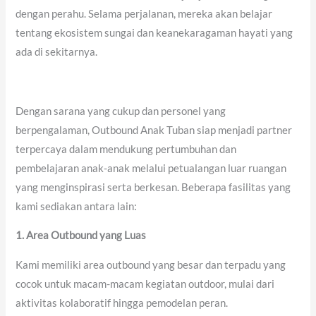
dengan perahu. Selama perjalanan, mereka akan belajar
tentang ekosistem sungai dan keanekaragaman hayati yang
ada di sekitarnya.
Dengan sarana yang cukup dan personel yang
berpengalaman, Outbound Anak Tuban siap menjadi partner
terpercaya dalam mendukung pertumbuhan dan
pembelajaran anak-anak melalui petualangan luar ruangan
yang menginspirasi serta berkesan. Beberapa fasilitas yang
kami sediakan antara lain:
1. Area Outbound yang Luas
Kami memiliki area outbound yang besar dan terpadu yang
cocok untuk macam-macam kegiatan outdoor, mulai dari
aktivitas kolaboratif hingga pemodelan peran.