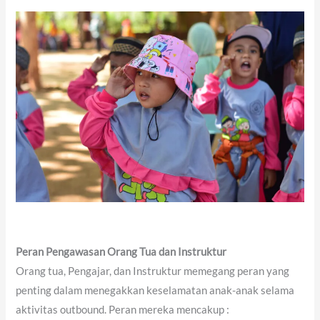
Peran Pengawasan Orang Tua dan Instruktur
Orang tua, Pengajar, dan Instruktur memegang peran yang
penting dalam menegakkan keselamatan anak-anak selama
aktivitas outbound. Peran mereka mencakup :