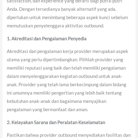
satisfaction, dan experience yang berarti bagi putra-putri
Anda. Dengan tersedianya banyak alternatif yang ada,
diperlukan untuk menimbang beberapa aspek kunci sebelum
memutuskan penyelenggara aktivitas outbound.
1. Akreditasi dan Pengalaman Penyedia
Akreditasi dan pengalaman kerja provider merupakan aspek
utama yang perlu dipertimbangkan. Pilihlah provider yang
memiliki reputasi yang baik dan telah memiliki pengalaman
dalam menyelenggarakan kegiatan outbound untuk anak-
anak. Provider yang telah lama berkecimpung dalam bidang
ini umumnya memiliki pengertian yang lebih baik tentang
kebutuhan anak-anak dan bagaimana menyajikan
pengalaman yang bermanfaat dan aman.
2. Kelayakan Sarana dan Peralatan Keselamatan
Pastikan bahwa provider outbound menyediakan fasilitas dan