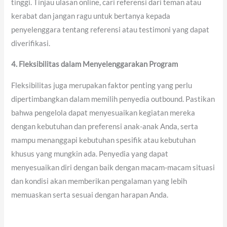
tinggi. Tinjau ulasan online, cari referensi dari teman atau
kerabat dan jangan ragu untuk bertanya kepada
penyelenggara tentang referensi atau testimoni yang dapat
diverifikasi.
4. Fleksibilitas dalam Menyelenggarakan Program
Fleksibilitas juga merupakan faktor penting yang perlu
dipertimbangkan dalam memilih penyedia outbound. Pastikan
bahwa pengelola dapat menyesuaikan kegiatan mereka
dengan kebutuhan dan preferensi anak-anak Anda, serta
mampu menanggapi kebutuhan spesifik atau kebutuhan
khusus yang mungkin ada. Penyedia yang dapat
menyesuaikan diri dengan baik dengan macam-macam situasi
dan kondisi akan memberikan pengalaman yang lebih
memuaskan serta sesuai dengan harapan Anda.