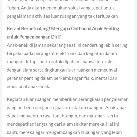
Tuban, Anda akan menemukan solusi yang tepat untuk
pengalaman aktivitas luar ruangan yang tak terlupakan.
Berani Berpetualang! Mengapa Outbound Anak Penting
untuk Pengembangan Diri?
Anak-anak di jaman sekarang saat ini cenderung lebih sering
terpaku pada perangkat elektronik dan kegiatan dalam
ruangan. Tetapi, perlu untuk dipahami bahwa interaksi
dengan alam serta lingkungan luar ruangan mempunyai
peranan penting dalam perkembangan fisik, mental dan
emosional anak-anak.
Kegiatan luar ruangan memberikan serangkaian pengalaman
yang berbeda dengan kegiatan di dalam ruangan. Anak-anak
dapat menyentuh rasa tanah, angin, dan matahari, serta
mendapatkan langsung dari alam sekitar mereka. Hal ini
bantu mereka agar mengembangkan hubungan yang lebih