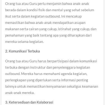
Orang tua atau Guru perlu menjamin bahwa anak-anak
berada dalam kondisi fisik dan mental yang sehat sebelum
ikut serta dalam kegiatan outbound. Ini mencakup
memastikan bahwa anak-anak mendapatkan asupan
makanan serta cairan yang cukup, istirahat yang cukup, dan
pemahaman yang baik tentang apa yang diharapkan dari
mereka selama kegiatan.
2. Komunikasi Terbuka
Orang tua atau Guru harus berpartisipasi dalam komunikasi
terbuka dengan instruktur dan penyelenggara kegiatan
outbound. Mereka harus memahami agenda kegiatan,
perlengkapan yang diperlukan serta informasi penting
lainnya untuk memastikan kenyamanan sekaligus keamanan
anak-anak mereka.
3. Ketersediaan dan Kolaborasi