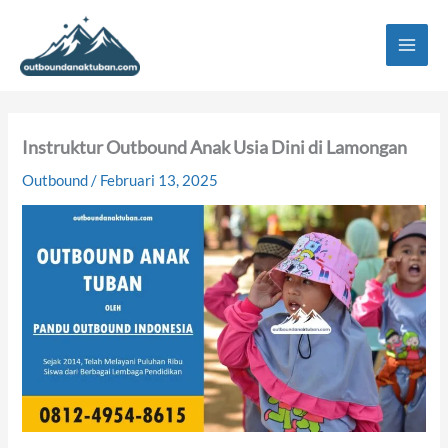
Lewati
ke
konten
Instruktur Outbound Anak Usia Dini di Lamongan
Outbound
/
Februari 13, 2025