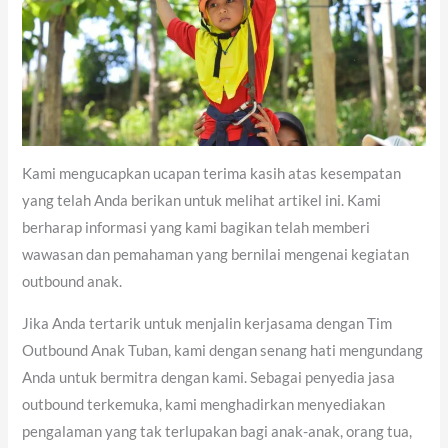
Kami mengucapkan ucapan terima kasih atas kesempatan
yang telah Anda berikan untuk melihat artikel ini. Kami
berharap informasi yang kami bagikan telah memberi
wawasan dan pemahaman yang bernilai mengenai kegiatan
outbound anak.
Jika Anda tertarik untuk menjalin kerjasama dengan Tim
Outbound Anak Tuban, kami dengan senang hati mengundang
Anda untuk bermitra dengan kami. Sebagai penyedia jasa
outbound terkemuka, kami menghadirkan menyediakan
pengalaman yang tak terlupakan bagi anak-anak, orang tua,