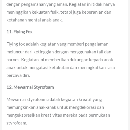
dengan pengamanan yang aman. Kegiatan ini tidak hanya
meninggikan kekuatan fisik, tetapi juga keberanian dan
ketahanan mental anak-anak.
11. Flying Fox
Flying fox adalah kegiatan yang memberi pengalaman
meluncur dari ketinggian dengan menggunakan tali dan
harnes. Kegiatan ini memberikan dukungan kepada anak-
anak untuk mengatasi ketakutan dan rneningkatkan rasa
percaya diri.
12. Mewarnai Styrofoam
Mewarnai styrofoam adalah kegiatan kreatif yang
memungkinkan anak-anak untuk mengdekorasi dan
mengekspresikan kreativitas mereka pada permukaan
styrofoam.