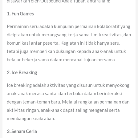
ditawarkan oleh Outbound Anak Tuban, antara lain:
1. Fun Games
Permainan seru adalah kumpulan permainan kolaboratif yang
diciptakan untuk merangsang kerja sama tim, kreativitas, dan
komunikasi antar peserta. Kegiatan ini tidak hanya seru,
tetapi juga memberikan dukungan kepada anak-anak untuk
belajar bekerja sama dalam mencapai tujuan bersama.
2. Ice Breaking
Ice breaking adalah aktivitas yang disusun untuk menyokong
anak-anak merasa santai dan terbuka dalam berinteraksi
dengan teman-teman baru. Melalui rangkaian permainan dan
aktivitas ringan, anak-anak dapat saling mengenal serta
membangun keakraban.
3. Senam Ceria