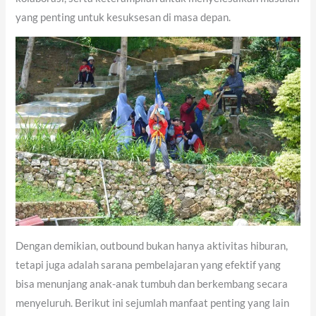
yang penting untuk kesuksesan di masa depan.
Dengan demikian, outbound bukan hanya aktivitas hiburan,
tetapi juga adalah sarana pembelajaran yang efektif yang
bisa menunjang anak-anak tumbuh dan berkembang secara
menyeluruh. Berikut ini sejumlah manfaat penting yang lain