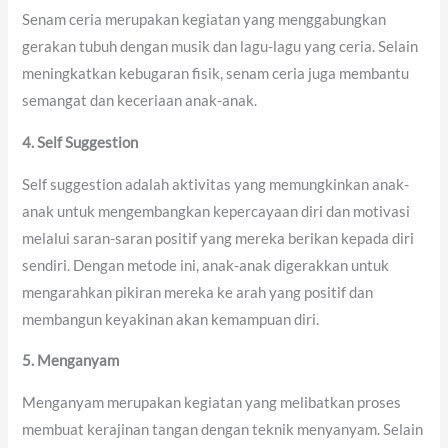
Senam ceria merupakan kegiatan yang menggabungkan
gerakan tubuh dengan musik dan lagu-lagu yang ceria. Selain
meningkatkan kebugaran fisik, senam ceria juga membantu
semangat dan keceriaan anak-anak.
4. Self Suggestion
Self suggestion adalah aktivitas yang memungkinkan anak-
anak untuk mengembangkan kepercayaan diri dan motivasi
melalui saran-saran positif yang mereka berikan kepada diri
sendiri. Dengan metode ini, anak-anak digerakkan untuk
mengarahkan pikiran mereka ke arah yang positif dan
membangun keyakinan akan kemampuan diri.
5. Menganyam
Menganyam merupakan kegiatan yang melibatkan proses
membuat kerajinan tangan dengan teknik menyanyam. Selain