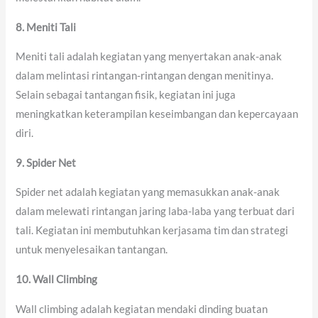
8. Meniti Tali
Meniti tali adalah kegiatan yang menyertakan anak-anak
dalam melintasi rintangan-rintangan dengan menitinya.
Selain sebagai tantangan fisik, kegiatan ini juga
meningkatkan keterampilan keseimbangan dan kepercayaan
diri.
9. Spider Net
Spider net adalah kegiatan yang memasukkan anak-anak
dalam melewati rintangan jaring laba-laba yang terbuat dari
tali. Kegiatan ini membutuhkan kerjasama tim dan strategi
untuk menyelesaikan tantangan.
10. Wall Climbing
Wall climbing adalah kegiatan mendaki dinding buatan