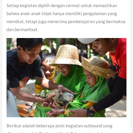
Setiap kegiatan dipilih dengan cermat untuk memastikan
bahwa anak-anak tidak hanya memiliki pengalaman yang
memikat, tetapi juga menerima pembelajaran yang bermakna
dan bermanfaat.
Berikut adalah beberapa jenis kegiatan outbound yang