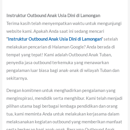
Instruktur Outbound Anak Usia Dini di Lamongan
Terima kasih telah menyempatkan waktu untuk mengunjungi
website kami. Apakah Anda saat ini sedang mencari
“
Instruktur Outbound Anak Usia Dini di Lamongan
“
setelah
melakukan pencarian di Halaman Google? Anda berada di
tempat yang tepat! Kami adalah Outbound Anak Tuban,
penyedia jasa outbound terkemuka yang menawarkan
pengalaman luar biasa bagi anak-anak di wilayah Tuban dan
sekitarnya.
Dengan komitmen untuk menghadirkan pengalaman yang
menginspirasi, mendidik serta menghibur. Kami telah menjadi
pilihan utama bagi berbagai lembaga pendidikan dan orang
tua, kami meminta Anda untuk melakukan kerjasama dalam
melaksanakan kegiatan outbound yang memberikan manfaat
serta berkesan bagi anak-anak. Bersama Outbound Anak