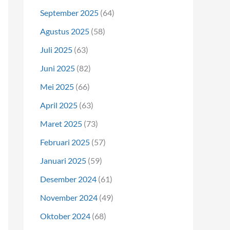
September 2025
(64)
Agustus 2025
(58)
Juli 2025
(63)
Juni 2025
(82)
Mei 2025
(66)
April 2025
(63)
Maret 2025
(73)
Februari 2025
(57)
Januari 2025
(59)
Desember 2024
(61)
November 2024
(49)
Oktober 2024
(68)