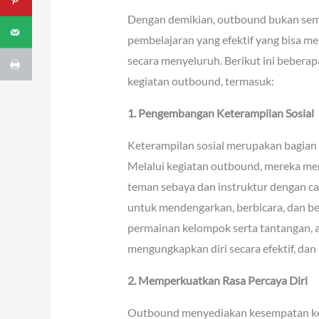
Dengan demikian, outbound bukan semat
pembelajaran yang efektif yang bisa
secara menyeluruh. Berikut ini beberap
kegiatan outbound, termasuk:
1. Pengembangan Keterampilan Sosial
Keterampilan sosial merupakan bagian i
Melalui kegiatan outbound, mereka m
teman sebaya dan instruktur dengan c
untuk mendengarkan, berbicara, dan be
permainan kelompok serta tantangan, a
mengungkapkan diri secara efektif, d
2. Memperkuatkan Rasa Percaya Diri
Outbound menyediakan kesempatan ke