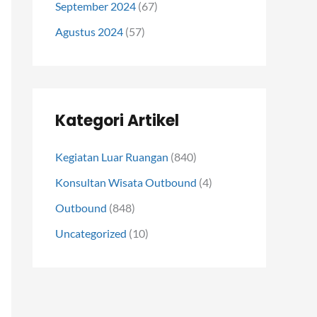
September 2024
(67)
Agustus 2024
(57)
Kategori Artikel
Kegiatan Luar Ruangan
(840)
Konsultan Wisata Outbound
(4)
Outbound
(848)
Uncategorized
(10)