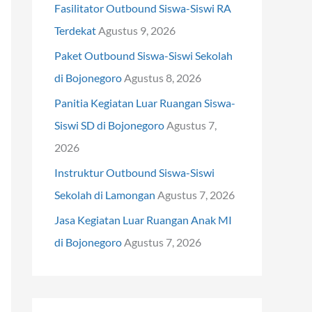
Fasilitator Outbound Siswa-Siswi RA
t
Terdekat
Agustus 9, 2026
u
Paket Outbound Siswa-Siswi Sekolah
k
di Bojonegoro
Agustus 8, 2026
:
Panitia Kegiatan Luar Ruangan Siswa-
Siswi SD di Bojonegoro
Agustus 7,
2026
Instruktur Outbound Siswa-Siswi
Sekolah di Lamongan
Agustus 7, 2026
Jasa Kegiatan Luar Ruangan Anak MI
di Bojonegoro
Agustus 7, 2026