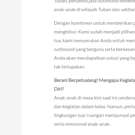
Tuban, penyedia jasa outbound terkem
anak-anak di wilayah Tuban dan sekitar
Dengan komitmen untuk memberikan pe
menghibur. Kami sudah menjadi pilihan
tua, kami menyerukan Anda untuk memu
outbound yang berguna serta berkesa
Anda akan mendapatkan solusi yang tep
tak terlupakan.
Berani Berpetualang! Mengapa Kegiat
Diri?
Anak-anak di masa kini saat ini cender
dan kegiatan dalam kelas. Namun, perlu
lingkungan luar ruangan mempunyai pe
serta emosional anak-anak.