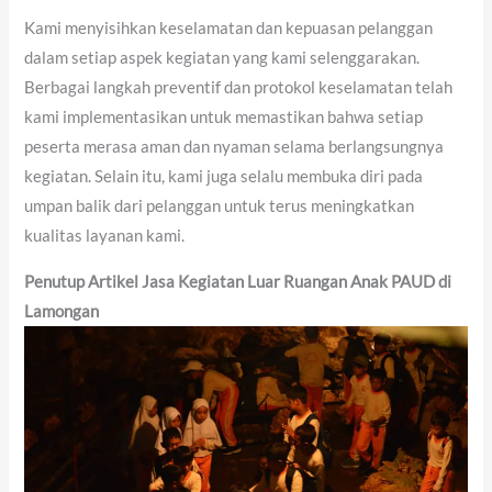
Kami menyisihkan keselamatan dan kepuasan pelanggan
dalam setiap aspek kegiatan yang kami selenggarakan.
Berbagai langkah preventif dan protokol keselamatan telah
kami implementasikan untuk memastikan bahwa setiap
peserta merasa aman dan nyaman selama berlangsungnya
kegiatan. Selain itu, kami juga selalu membuka diri pada
umpan balik dari pelanggan untuk terus meningkatkan
kualitas layanan kami.
Penutup Artikel Jasa Kegiatan Luar Ruangan Anak PAUD di
Lamongan