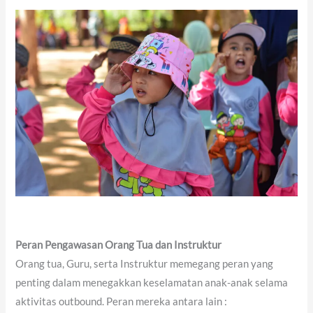
Peran Pengawasan Orang Tua dan Instruktur
Orang tua, Guru, serta Instruktur memegang peran yang
penting dalam menegakkan keselamatan anak-anak selama
aktivitas outbound. Peran mereka antara lain :