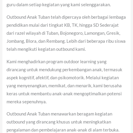
guru dalam setiap kegiatan yang kami selenggarakan.
Outbound Anak Tuban telah dipercaya oleh berbagai lembaga
pendidikan mulai dari tingkat KB, TK, hingga SD Sederajat
dari razel wilayah di Tuban, Bojonegoro, Lamongan, Gresik,
Jombang, Blora, dan Rembang. Lebih dari beberapa ribu siswa
telah mengikuti kegiatan outbound kami.
Kami menghadirkan program outdoor learning yang
dirancang untuk mendukung perkembangan anak, termasuk
aspek kognitif, afektif, dan psikomotorik. Melalui kegiatan
yang menyenangkan, memikat, dan menarik, kami berusaha
keras untuk membantu anak-anak mengoptimalkan potensi
mereka sepenuhnya.
Outbound Anak Tuban menawarkan beragam kegiatan
outbound yang dirancang khusus untuk meningkatkan
pengalaman dan pembelajaran anak-anak di alam terbuka.