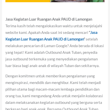
Jasa Kegiatan Luar Ruangan Anak PAUD di Lamongan
Terima kasih telah mengalokasikan waktu untuk menjelajahi
website kami. Apakah Anda saat ini sedang mencari
“
Jasa
Kegiatan Luar Ruangan Anak PAUD di Lamongan
“
setelah
melakukan pencarian di Laman Google? Anda berada di lokasi
yang tepat! Kami adalah Outbound Anak Tuban, penyedia
jasa outbound terkemuka yang menyediakan pengalaman
luar biasa bagi anak-anak di wilayah Tuban dan sekitarnya.
Dengan komitmen untuk memberikan pengalaman yang
menginspirasi, mendidik dan menghibur. Kami telah menjadi
pilihan utama bagi macam-macam lembaga pendidikan dan
orang tua, kami mengundang Anda untuk menjalin kolaborasi
dalam melaksanakan kegiatan outbound yang berguna serta
berkesan bagi anak-anak. Bersama Outbound Anak Tuban,