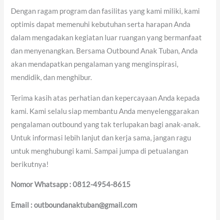
Dengan ragam program dan fasilitas yang kami miliki, kami
optimis dapat memenuhi kebutuhan serta harapan Anda
dalam mengadakan kegiatan luar ruangan yang bermanfaat
dan menyenangkan. Bersama Outbound Anak Tuban, Anda
akan mendapatkan pengalaman yang menginspirasi,
mendidik, dan menghibur.
Terima kasih atas perhatian dan kepercayaan Anda kepada
kami. Kami selalu siap membantu Anda menyelenggarakan
pengalaman outbound yang tak terlupakan bagi anak-anak.
Untuk informasi lebih lanjut dan kerja sama, jangan ragu
untuk menghubungi kami. Sampai jumpa di petualangan
berikutnya!
Nomor Whatsapp : 0812-4954-8615
Email : outboundanaktuban@gmail.com