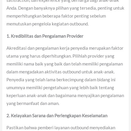
satisfaction, dan experience yang berharga bagi anak-anak
Anda. Dengan banyaknya pilihan yang tersedia, penting untuk
memperhitungkan beberapa faktor penting sebelum
memutuskan pengelola kegiatan outbound.
1. Kredibilitas dan Pengalaman Provider
Akreditasi dan pengalaman kerja penyedia merupakan faktor
utama yang harus diperhitungkan. Pilihlah provider yang
memiliki nama baik yang baik dan telah memiliki pengalaman
dalam mengadakan aktivitas outbound untuk anak-anak.
Penyedia yang telah lama berkecimpung dalam bidang ini
umumnya memiliki pengetahuan yang lebih baik tentang
keperluan anak-anak dan bagaimana menyajikan pengalaman
yang bermanfaat dan aman.
2. Kelayakan Sarana dan Perlengkapan Keselamatan
Pastikan bahwa pemberi layanan outbound menyediakan