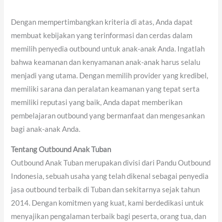
Dengan mempertimbangkan kriteria di atas, Anda dapat
membuat kebijakan yang terinformasi dan cerdas dalam
memilih penyedia outbound untuk anak-anak Anda. Ingatlah
bahwa keamanan dan kenyamanan anak-anak harus selalu
menjadi yang utama. Dengan memilih provider yang kredibel,
memiliki sarana dan peralatan keamanan yang tepat serta
memiliki reputasi yang baik, Anda dapat memberikan
pembelajaran outbound yang bermanfaat dan mengesankan
bagi anak-anak Anda.
Tentang Outbound Anak Tuban
Outbound Anak Tuban merupakan divisi dari Pandu Outbound
Indonesia, sebuah usaha yang telah dikenal sebagai penyedia
jasa outbound terbaik di Tuban dan sekitarnya sejak tahun
2014. Dengan komitmen yang kuat, kami berdedikasi untuk
menyajikan pengalaman terbaik bagi peserta, orang tua, dan