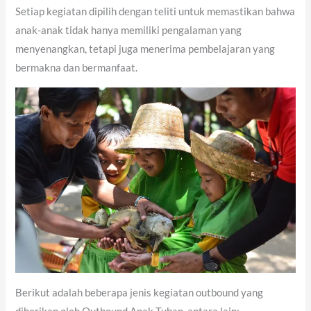
Setiap kegiatan dipilih dengan teliti untuk memastikan bahwa
anak-anak tidak hanya memiliki pengalaman yang
menyenangkan, tetapi juga menerima pembelajaran yang
bermakna dan bermanfaat.
Berikut adalah beberapa jenis kegiatan outbound yang