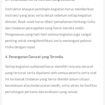
Instruktur ataupun pemimpin kegiatan harus memberikan
instruksi yang jelas serta detail sebelum setiap kegiatan
dimulai. Anak-anak harus diberi pemahaman tentang risiko
dan tindakan pencegahan yang harus mereka ambil.
Pengawasan yang hati-hati selama kegiatan juga sangat
penting untuk mengidentifikasi serta menangani potensi
risiko dengan cepat.
4. Penanganan Darurat yang Tersedia.
Setiap kegiatan outbound harus memiliki rencana darurat
yang tersurat serta dipahami oleh semua peserta serta staf.
Ini termasuk tindakan yang harus diambil dalam situasi
kecelakaan atau kedaruratan medis, serta akses ke fasilitas
pertolongan pertama dan evakuasi yang sesuai.