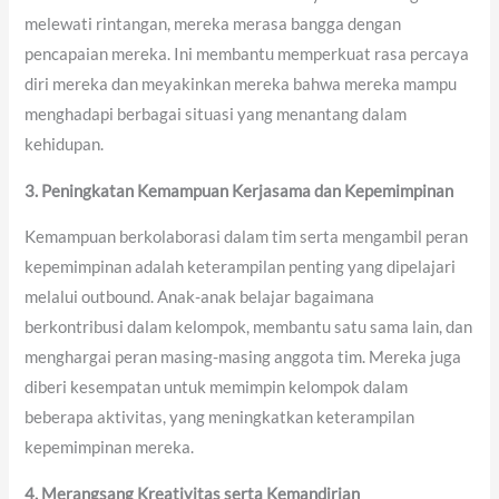
melewati rintangan, mereka merasa bangga dengan
pencapaian mereka. Ini membantu memperkuat rasa percaya
diri mereka dan meyakinkan mereka bahwa mereka mampu
menghadapi berbagai situasi yang menantang dalam
kehidupan.
3. Peningkatan Kemampuan Kerjasama dan Kepemimpinan
Kemampuan berkolaborasi dalam tim serta mengambil peran
kepemimpinan adalah keterampilan penting yang dipelajari
melalui outbound. Anak-anak belajar bagaimana
berkontribusi dalam kelompok, membantu satu sama lain, dan
menghargai peran masing-masing anggota tim. Mereka juga
diberi kesempatan untuk memimpin kelompok dalam
beberapa aktivitas, yang meningkatkan keterampilan
kepemimpinan mereka.
4. Merangsang Kreativitas serta Kemandirian