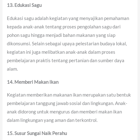
13. Edukasi Sagu
Edukasi sagu adalah kegiatan yang menyajikan pemahaman
kepada anak-anak tentang proses pengolahan sagu dari
pohon sagu hingga menjadi bahan makanan yang siap
dikonsumsi. Selain sebagai upaya pelestarian budaya lokal,
kegiatan ini juga melibatkan anak-anak dalam proses
pembelajaran praktis tentang pertanian dan sumber daya
alam.
14. Memberi Makan Ikan
Kegiatan memberikan makanan ikan merupakan satu bentuk
pembelajaran tanggung jawab sosial dan lingkungan. Anak-
anak didorong untuk mengurus dan memberi makan ikan
dalam lingkungan yang aman dan terkontrol.
15. Susur Sungai Naik Perahu