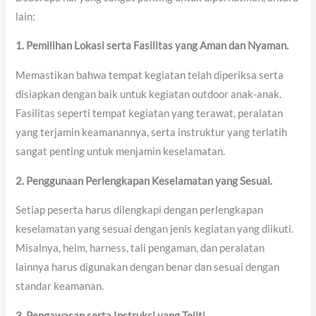
lain:
1. Pemilihan Lokasi serta Fasilitas yang Aman dan Nyaman.
Memastikan bahwa tempat kegiatan telah diperiksa serta
disiapkan dengan baik untuk kegiatan outdoor anak-anak.
Fasilitas seperti tempat kegiatan yang terawat, peralatan
yang terjamin keamanannya, serta instruktur yang terlatih
sangat penting untuk menjamin keselamatan.
2. Penggunaan Perlengkapan Keselamatan yang Sesuai.
Setiap peserta harus dilengkapi dengan perlengkapan
keselamatan yang sesuai dengan jenis kegiatan yang diikuti.
Misalnya, helm, harness, tali pengaman, dan peralatan
lainnya harus digunakan dengan benar dan sesuai dengan
standar keamanan.
3. Pengawasan serta Instruksi yang Teliti.