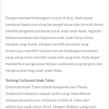
Dengan mempertimbangkan syarat di atas, Anda dapat
membuat keputusan yang berpengetahuan dan terarah dalam
memilih pengelola outbound untuk anak-anak Anda. Ingatlah
bahwa keamanan dan kepuasan anak-anak harus selalu
menjadi yang utama. Dengan memilih penyedia yang
terpercaya, memiliki layanan dan perlengkapan keamanan
yang cukup serta memiliki nama baik yang baik, Anda dapat
memberikan pengalaman belajar outbound yang berguna dan
mengesankan bagi anak-anak Anda.
Tentang Outbound Anak Tuban
Outbound Anak Tuban adalah komponen dari Pandu
Outbound Indonesia, sebuah usaha yang telah dikenal
sebagai penyedia jasa outbound terbaik di Tuban dan
sekitarnya sejak tahun 2014. Dengan dedikasi yang kuat,