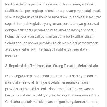
Pastikan bahwa pemberi layanan outbound menyediakan
fasilitas dan perlengkapan keselamatan yang memadai untuk
semua kegiatan yang mereka tawarkan. Ini termasuk fasilitas
seperti tempat kegiatan yang aman, peralatan yang terawat
dengan baik serta peralatan keselamatan lainnya seperti
helm, harness, dan tali pengaman yang berkualitas tinggi.
Selalu periksa bahwa provider telah menjalani pemeriksaan
atau perawatan rutin terhadap fasilitas dan peralatan
mereka.
3. Reputasi dan Testimoni dari Orang Tua atau Sekolah Lain
Mendengarkan pengalaman dan testimoni dari ayah dan ibu
murid atau sekolah lain yang telah menggunakan jasa
provider outbound tertentu dapat memberikan wawasan
berharga dalam memilih yang terbaik untuk anak-anak Anda.
Cari tahu apakah mereka puas dengan pengalaman mereka,