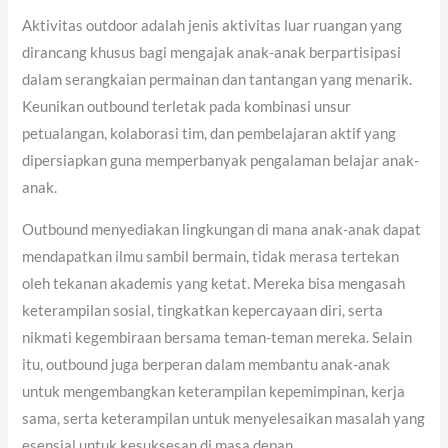
Aktivitas outdoor adalah jenis aktivitas luar ruangan yang
dirancang khusus bagi mengajak anak-anak berpartisipasi
dalam serangkaian permainan dan tantangan yang menarik.
Keunikan outbound terletak pada kombinasi unsur
petualangan, kolaborasi tim, dan pembelajaran aktif yang
dipersiapkan guna memperbanyak pengalaman belajar anak-
anak.
Outbound menyediakan lingkungan di mana anak-anak dapat
mendapatkan ilmu sambil bermain, tidak merasa tertekan
oleh tekanan akademis yang ketat. Mereka bisa mengasah
keterampilan sosial, tingkatkan kepercayaan diri, serta
nikmati kegembiraan bersama teman-teman mereka. Selain
itu, outbound juga berperan dalam membantu anak-anak
untuk mengembangkan keterampilan kepemimpinan, kerja
sama, serta keterampilan untuk menyelesaikan masalah yang
esensial untuk kesuksesan di masa depan.