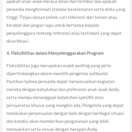
apakah anak-anak merasa aman dan terhibur dan apakah
penyedia menghormati standar keselamatan serta etika yang
tinggi. Tinjau ulasan online, cari referensi dari teman atau
kerabat dan jangan ragu untuk bertanya kepada
penyelenggara tentang referensi atau testimoni yang dapat
diverifikasi.
4. Fleksibilitas dalam Menyelenggarakan Program
Fleksibilitas juga merupakan aspek penting yang perlu
dipertimbangkan dalam memilih pengelola outbound.
Pastikan bahwa penyedia dapat menyesuaikan kegiatan
mereka dengan kebutuhan dan preferensi anak-anak Anda,
serta mampu menanggapi kebutuhan spesifik atau
persyaratan khusus yang mungkin ada. Pengelola yang dapat
melakukan penyesuaian dengan baik dengan berbagai situasi
dan kondisi akan memberikan pengalaman yang lebih
memuaskan serta sesuai dengan harapan Anda.