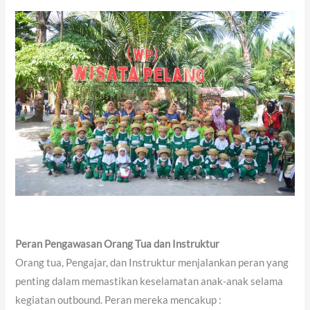
Peran Pengawasan Orang Tua dan Instruktur
Orang tua, Pengajar, dan Instruktur menjalankan peran yang
penting dalam memastikan keselamatan anak-anak selama
kegiatan outbound. Peran mereka mencakup :