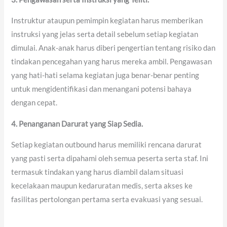
Instruktur ataupun pemimpin kegiatan harus memberikan
instruksi yang jelas serta detail sebelum setiap kegiatan
dimulai. Anak-anak harus diberi pengertian tentang risiko dan
tindakan pencegahan yang harus mereka ambil. Pengawasan
yang hati-hati selama kegiatan juga benar-benar penting
untuk mengidentifikasi dan menangani potensi bahaya
dengan cepat.
4. Penanganan Darurat yang Siap Sedia.
Setiap kegiatan outbound harus memiliki rencana darurat
yang pasti serta dipahami oleh semua peserta serta staf. Ini
termasuk tindakan yang harus diambil dalam situasi
kecelakaan maupun kedaruratan medis, serta akses ke
fasilitas pertolongan pertama serta evakuasi yang sesuai.