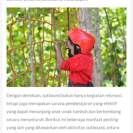
Dengan demikian, outbound bukan hanya kegiatan rekreasi,
tetapi juga merupakan sarana pembelajaran yang efektif
yang dapat menunjang anak-anak tumbuh dan berkembang
secara menyeluruh. Berikut ini beberapa manfaat penting
yang lain yang ditawarkan oleh aktivitas outbound, antara