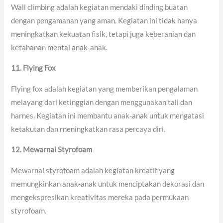
Wall climbing adalah kegiatan mendaki dinding buatan
dengan pengamanan yang aman. Kegiatan ini tidak hanya
meningkatkan kekuatan fisik, tetapi juga keberanian dan
ketahanan mental anak-anak.
11. Flying Fox
Flying fox adalah kegiatan yang memberikan pengalaman
melayang dari ketinggian dengan menggunakan tali dan
harnes. Kegiatan ini membantu anak-anak untuk mengatasi
ketakutan dan rneningkatkan rasa percaya diri.
12. Mewarnai Styrofoam
Mewarnai styrofoam adalah kegiatan kreatif yang
memungkinkan anak-anak untuk menciptakan dekorasi dan
mengekspresikan kreativitas mereka pada permukaan
styrofoam.