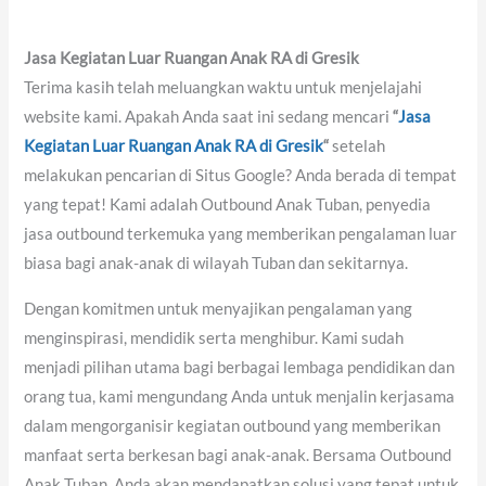
Jasa Kegiatan Luar Ruangan Anak RA di Gresik
Terima kasih telah meluangkan waktu untuk menjelajahi
website kami. Apakah Anda saat ini sedang mencari
“
Jasa
Kegiatan Luar Ruangan Anak RA di Gresik
“
setelah
melakukan pencarian di Situs Google? Anda berada di tempat
yang tepat! Kami adalah Outbound Anak Tuban, penyedia
jasa outbound terkemuka yang memberikan pengalaman luar
biasa bagi anak-anak di wilayah Tuban dan sekitarnya.
Dengan komitmen untuk menyajikan pengalaman yang
menginspirasi, mendidik serta menghibur. Kami sudah
menjadi pilihan utama bagi berbagai lembaga pendidikan dan
orang tua, kami mengundang Anda untuk menjalin kerjasama
dalam mengorganisir kegiatan outbound yang memberikan
manfaat serta berkesan bagi anak-anak. Bersama Outbound
Anak Tuban, Anda akan mendapatkan solusi yang tepat untuk