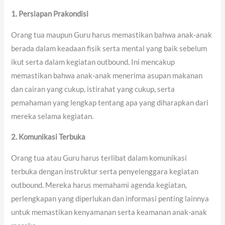
1. Persiapan Prakondisi
Orang tua maupun Guru harus memastikan bahwa anak-anak
berada dalam keadaan fisik serta mental yang baik sebelum
ikut serta dalam kegiatan outbound. Ini mencakup
memastikan bahwa anak-anak menerima asupan makanan
dan cairan yang cukup, istirahat yang cukup, serta
pemahaman yang lengkap tentang apa yang diharapkan dari
mereka selama kegiatan.
2. Komunikasi Terbuka
Orang tua atau Guru harus terlibat dalam komunikasi
terbuka dengan instruktur serta penyelenggara kegiatan
outbound. Mereka harus memahami agenda kegiatan,
perlengkapan yang diperlukan dan informasi penting lainnya
untuk memastikan kenyamanan serta keamanan anak-anak