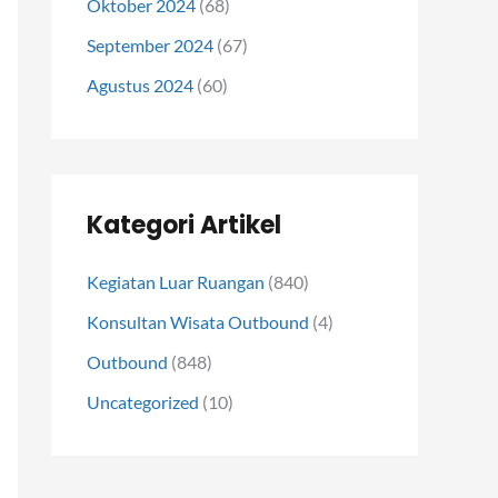
Oktober 2024
(68)
September 2024
(67)
Agustus 2024
(60)
Kategori Artikel
Kegiatan Luar Ruangan
(840)
Konsultan Wisata Outbound
(4)
Outbound
(848)
Uncategorized
(10)