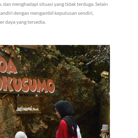
 dan menghadapi situasi yang tidak terduga. Selain
mandiri dengan mengambil keputusan sendiri,
r daya yang tersedia.