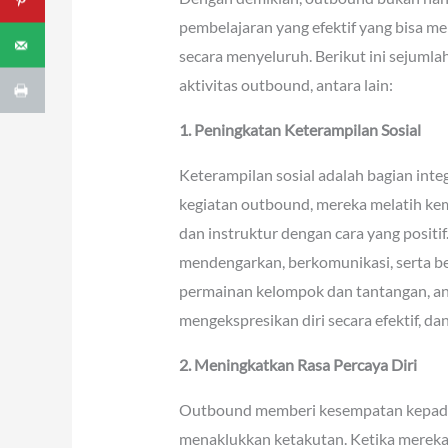
pembelajaran yang efektif yang bisa
secara menyeluruh. Berikut ini sejumla
aktivitas outbound, antara lain:
1. Peningkatan Keterampilan Sosial
Keterampilan sosial adalah bagian integ
kegiatan outbound, mereka melatih k
dan instruktur dengan cara yang posit
mendengarkan, berkomunikasi, serta be
permainan kelompok dan tantangan, an
mengekspresikan diri secara efektif, 
2. Meningkatkan Rasa Percaya Diri
Outbound memberi kesempatan kepada 
menaklukkan ketakutan. Ketika mereka