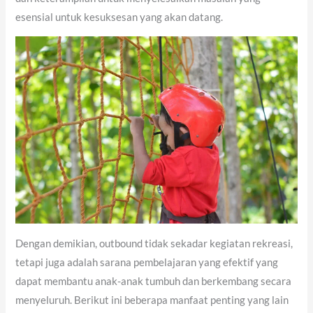
esensial untuk kesuksesan yang akan datang.
Dengan demikian, outbound tidak sekadar kegiatan rekreasi,
tetapi juga adalah sarana pembelajaran yang efektif yang
dapat membantu anak-anak tumbuh dan berkembang secara
menyeluruh. Berikut ini beberapa manfaat penting yang lain