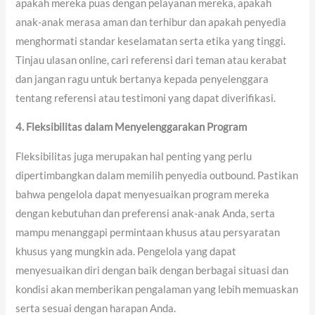
apakah mereka puas dengan pelayanan mereka, apakah
anak-anak merasa aman dan terhibur dan apakah penyedia
menghormati standar keselamatan serta etika yang tinggi.
Tinjau ulasan online, cari referensi dari teman atau kerabat
dan jangan ragu untuk bertanya kepada penyelenggara
tentang referensi atau testimoni yang dapat diverifikasi.
4. Fleksibilitas dalam Menyelenggarakan Program
Fleksibilitas juga merupakan hal penting yang perlu
dipertimbangkan dalam memilih penyedia outbound. Pastikan
bahwa pengelola dapat menyesuaikan program mereka
dengan kebutuhan dan preferensi anak-anak Anda, serta
mampu menanggapi permintaan khusus atau persyaratan
khusus yang mungkin ada. Pengelola yang dapat
menyesuaikan diri dengan baik dengan berbagai situasi dan
kondisi akan memberikan pengalaman yang lebih memuaskan
serta sesuai dengan harapan Anda.