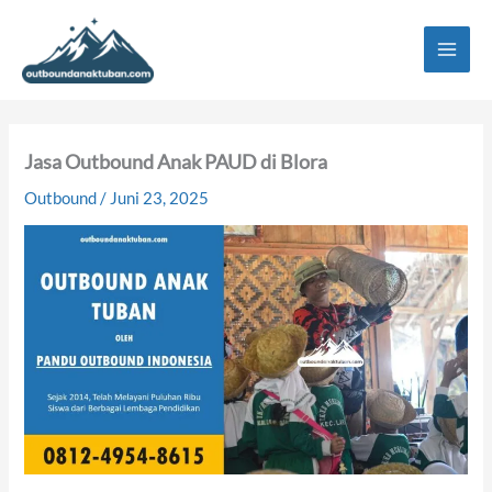
Lewati
ke
konten
Jasa Outbound Anak PAUD di Blora
Outbound
/
Juni 23, 2025