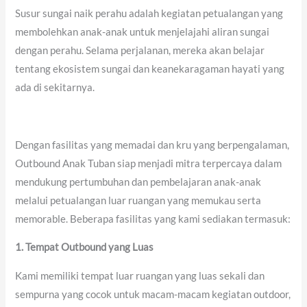
Susur sungai naik perahu adalah kegiatan petualangan yang
membolehkan anak-anak untuk menjelajahi aliran sungai
dengan perahu. Selama perjalanan, mereka akan belajar
tentang ekosistem sungai dan keanekaragaman hayati yang
ada di sekitarnya.
Dengan fasilitas yang memadai dan kru yang berpengalaman,
Outbound Anak Tuban siap menjadi mitra terpercaya dalam
mendukung pertumbuhan dan pembelajaran anak-anak
melalui petualangan luar ruangan yang memukau serta
memorable. Beberapa fasilitas yang kami sediakan termasuk:
1. Tempat Outbound yang Luas
Kami memiliki tempat luar ruangan yang luas sekali dan
sempurna yang cocok untuk macam-macam kegiatan outdoor,