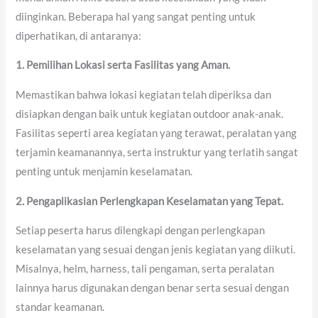
diinginkan. Beberapa hal yang sangat penting untuk
diperhatikan, di antaranya:
1. Pemilihan Lokasi serta Fasilitas yang Aman.
Memastikan bahwa lokasi kegiatan telah diperiksa dan
disiapkan dengan baik untuk kegiatan outdoor anak-anak.
Fasilitas seperti area kegiatan yang terawat, peralatan yang
terjamin keamanannya, serta instruktur yang terlatih sangat
penting untuk menjamin keselamatan.
2. Pengaplikasian Perlengkapan Keselamatan yang Tepat.
Setiap peserta harus dilengkapi dengan perlengkapan
keselamatan yang sesuai dengan jenis kegiatan yang diikuti.
Misalnya, helm, harness, tali pengaman, serta peralatan
lainnya harus digunakan dengan benar serta sesuai dengan
standar keamanan.