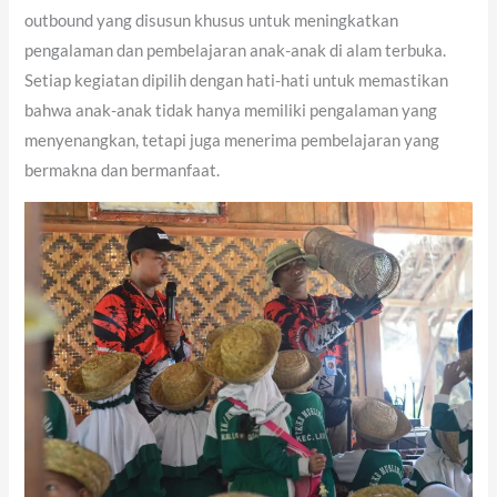
outbound yang disusun khusus untuk meningkatkan
pengalaman dan pembelajaran anak-anak di alam terbuka.
Setiap kegiatan dipilih dengan hati-hati untuk memastikan
bahwa anak-anak tidak hanya memiliki pengalaman yang
menyenangkan, tetapi juga menerima pembelajaran yang
bermakna dan bermanfaat.