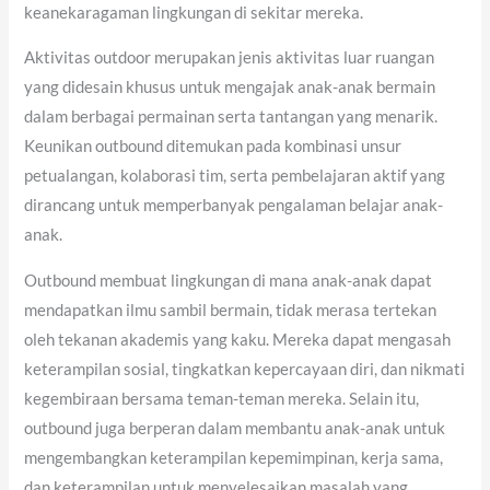
keanekaragaman lingkungan di sekitar mereka.
Aktivitas outdoor merupakan jenis aktivitas luar ruangan
yang didesain khusus untuk mengajak anak-anak bermain
dalam berbagai permainan serta tantangan yang menarik.
Keunikan outbound ditemukan pada kombinasi unsur
petualangan, kolaborasi tim, serta pembelajaran aktif yang
dirancang untuk memperbanyak pengalaman belajar anak-
anak.
Outbound membuat lingkungan di mana anak-anak dapat
mendapatkan ilmu sambil bermain, tidak merasa tertekan
oleh tekanan akademis yang kaku. Mereka dapat mengasah
keterampilan sosial, tingkatkan kepercayaan diri, dan nikmati
kegembiraan bersama teman-teman mereka. Selain itu,
outbound juga berperan dalam membantu anak-anak untuk
mengembangkan keterampilan kepemimpinan, kerja sama,
dan keterampilan untuk menyelesaikan masalah yang