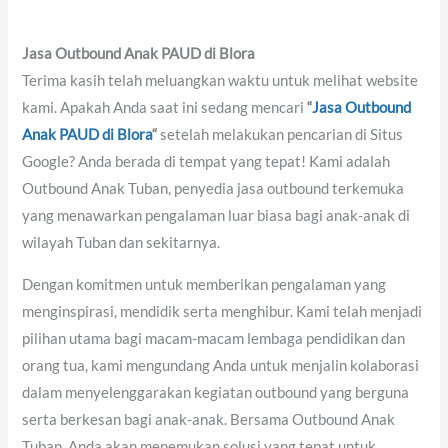
Jasa Outbound Anak PAUD di Blora
Terima kasih telah meluangkan waktu untuk melihat website
kami. Apakah Anda saat ini sedang mencari
“
Jasa Outbound
Anak PAUD di Blora
“
setelah melakukan pencarian di Situs
Google? Anda berada di tempat yang tepat! Kami adalah
Outbound Anak Tuban, penyedia jasa outbound terkemuka
yang menawarkan pengalaman luar biasa bagi anak-anak di
wilayah Tuban dan sekitarnya.
Dengan komitmen untuk memberikan pengalaman yang
menginspirasi, mendidik serta menghibur. Kami telah menjadi
pilihan utama bagi macam-macam lembaga pendidikan dan
orang tua, kami mengundang Anda untuk menjalin kolaborasi
dalam menyelenggarakan kegiatan outbound yang berguna
serta berkesan bagi anak-anak. Bersama Outbound Anak
Tuban, Anda akan menemukan solusi yang tepat untuk