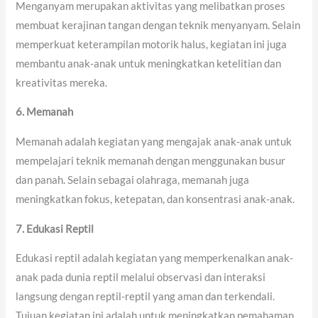
Menganyam merupakan aktivitas yang melibatkan proses
membuat kerajinan tangan dengan teknik menyanyam. Selain
memperkuat keterampilan motorik halus, kegiatan ini juga
membantu anak-anak untuk meningkatkan ketelitian dan
kreativitas mereka.
6. Memanah
Memanah adalah kegiatan yang mengajak anak-anak untuk
mempelajari teknik memanah dengan menggunakan busur
dan panah. Selain sebagai olahraga, memanah juga
meningkatkan fokus, ketepatan, dan konsentrasi anak-anak.
7. Edukasi Reptil
Edukasi reptil adalah kegiatan yang memperkenalkan anak-
anak pada dunia reptil melalui observasi dan interaksi
langsung dengan reptil-reptil yang aman dan terkendali.
Tujuan kegiatan ini adalah untuk meningkatkan pemahaman