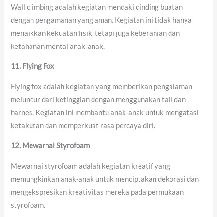
Wall climbing adalah kegiatan mendaki dinding buatan
dengan pengamanan yang aman. Kegiatan ini tidak hanya
menaikkan kekuatan fisik, tetapi juga keberanian dan
ketahanan mental anak-anak.
11. Flying Fox
Flying fox adalah kegiatan yang memberikan pengalaman
meluncur dari ketinggian dengan menggunakan tali dan
harnes. Kegiatan ini membantu anak-anak untuk mengatasi
ketakutan dan memperkuat rasa percaya diri.
12. Mewarnai Styrofoam
Mewarnai styrofoam adalah kegiatan kreatif yang
memungkinkan anak-anak untuk menciptakan dekorasi dan
mengekspresikan kreativitas mereka pada permukaan
styrofoam.