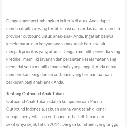
Dengan mempertimbangkan kriteria di atas, Anda dapat
membuat pilihan yang terinformasi dan cerdas dalam memilih
provider outbound untuk anak-anak Anda. Ingatlah bahwa
keselamatan dan kenyamanan anak-anak harus selalu
menjadi prioritas yang utama. Dengan memilih penyedia yang
kredibel, memiliki layanan dan peralatan keselamatan yang
memadai serta memiliki nama baik yang unggul, Anda dapat
memberikan pengalaman outbound yang bermanfaat dan
berkesan bagi anak-anak Anda.
Tentang Outbound Anak Tuban
Outbound Anak Tuban adalah komponen dari Pandu
Outbound Indonesia, sebuah usaha yang telah dikenal
sebagai penyedia jasa outbound terbaik di Tuban dan
sekitarnya sejak tahun 2014. Dengan komitmen yang tinggi,