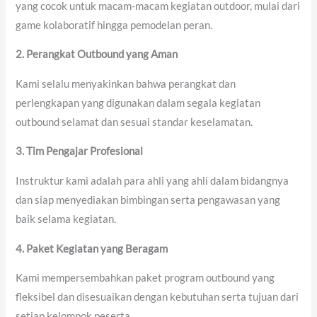
yang cocok untuk macam-macam kegiatan outdoor, mulai dari
game kolaboratif hingga pemodelan peran.
2. Perangkat Outbound yang Aman
Kami selalu menyakinkan bahwa perangkat dan
perlengkapan yang digunakan dalam segala kegiatan
outbound selamat dan sesuai standar keselamatan.
3. Tim Pengajar Profesional
Instruktur kami adalah para ahli yang ahli dalam bidangnya
dan siap menyediakan bimbingan serta pengawasan yang
baik selama kegiatan.
4. Paket Kegiatan yang Beragam
Kami mempersembahkan paket program outbound yang
fleksibel dan disesuaikan dengan kebutuhan serta tujuan dari
setiap kelompok peserta.