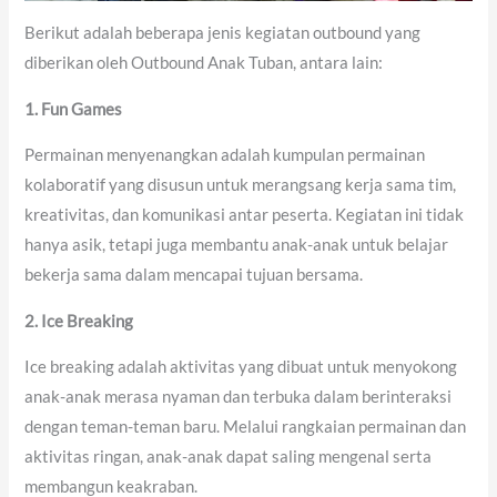
Berikut adalah beberapa jenis kegiatan outbound yang
diberikan oleh Outbound Anak Tuban, antara lain:
1. Fun Games
Permainan menyenangkan adalah kumpulan permainan
kolaboratif yang disusun untuk merangsang kerja sama tim,
kreativitas, dan komunikasi antar peserta. Kegiatan ini tidak
hanya asik, tetapi juga membantu anak-anak untuk belajar
bekerja sama dalam mencapai tujuan bersama.
2. Ice Breaking
Ice breaking adalah aktivitas yang dibuat untuk menyokong
anak-anak merasa nyaman dan terbuka dalam berinteraksi
dengan teman-teman baru. Melalui rangkaian permainan dan
aktivitas ringan, anak-anak dapat saling mengenal serta
membangun keakraban.