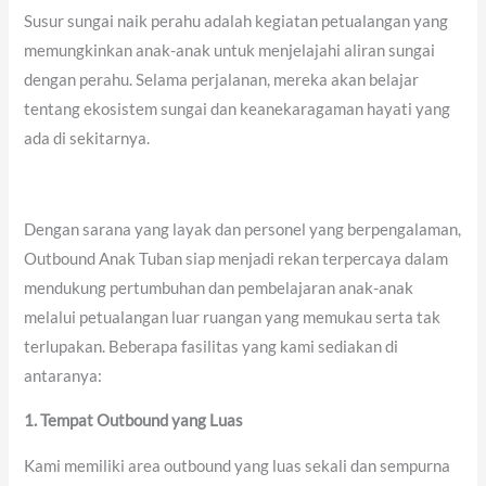
Susur sungai naik perahu adalah kegiatan petualangan yang
memungkinkan anak-anak untuk menjelajahi aliran sungai
dengan perahu. Selama perjalanan, mereka akan belajar
tentang ekosistem sungai dan keanekaragaman hayati yang
ada di sekitarnya.
Dengan sarana yang layak dan personel yang berpengalaman,
Outbound Anak Tuban siap menjadi rekan terpercaya dalam
mendukung pertumbuhan dan pembelajaran anak-anak
melalui petualangan luar ruangan yang memukau serta tak
terlupakan. Beberapa fasilitas yang kami sediakan di
antaranya:
1. Tempat Outbound yang Luas
Kami memiliki area outbound yang luas sekali dan sempurna