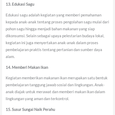
13. Edukasi Sagu
Edukasi sagu adalah kegiatan yang memberi pemahaman
kepada anak-anak tentang proses pengolahan sagu mulai dari
pohon sagu hingga menjadi bahan makanan yang siap
dikonsumsi. Selain sebagai upaya pelestarian budaya lokal,
kegiatan ini juga menyertakan anak-anak dalam proses
pembelajaran praktis tentang pertanian dan sumber daya
alam.
14. Memberi Makan Ikan
Kegiatan memberikan makanan ikan merupakan satu bentuk
pembelajaran tanggung jawab sosial dan lingkungan. Anak-
anak diajak untuk merawat dan memberi makan ikan dalam
lingkungan yang aman dan terkontrol.
15. Susur Sungai Naik Perahu