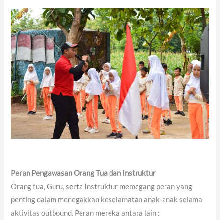
Peran Pengawasan Orang Tua dan Instruktur
Orang tua, Guru, serta Instruktur memegang peran yang
penting dalam menegakkan keselamatan anak-anak selama
aktivitas outbound. Peran mereka antara lain :