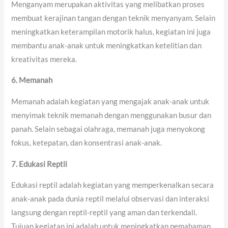
Menganyam merupakan aktivitas yang melibatkan proses
membuat kerajinan tangan dengan teknik menyanyam. Selain
meningkatkan keterampilan motorik halus, kegiatan ini juga
membantu anak-anak untuk meningkatkan ketelitian dan
kreativitas mereka.
6. Memanah
Memanah adalah kegiatan yang mengajak anak-anak untuk
menyimak teknik memanah dengan menggunakan busur dan
panah. Selain sebagai olahraga, memanah juga menyokong
fokus, ketepatan, dan konsentrasi anak-anak.
7. Edukasi Reptil
Edukasi reptil adalah kegiatan yang memperkenalkan secara
anak-anak pada dunia reptil melalui observasi dan interaksi
langsung dengan reptil-reptil yang aman dan terkendali.
Tujuan kegiatan ini adalah untuk meningkatkan pemahaman