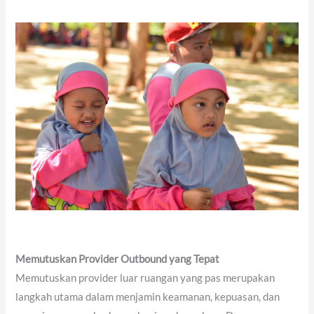
Memutuskan Provider Outbound yang Tepat
Memutuskan provider luar ruangan yang pas merupakan
langkah utama dalam menjamin keamanan, kepuasan, dan