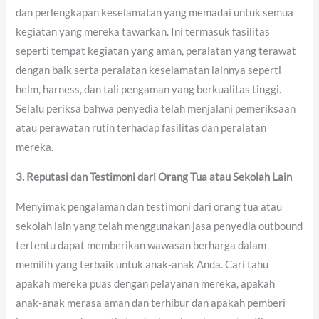
dan perlengkapan keselamatan yang memadai untuk semua
kegiatan yang mereka tawarkan. Ini termasuk fasilitas
seperti tempat kegiatan yang aman, peralatan yang terawat
dengan baik serta peralatan keselamatan lainnya seperti
helm, harness, dan tali pengaman yang berkualitas tinggi.
Selalu periksa bahwa penyedia telah menjalani pemeriksaan
atau perawatan rutin terhadap fasilitas dan peralatan
mereka.
3. Reputasi dan Testimoni dari Orang Tua atau Sekolah Lain
Menyimak pengalaman dan testimoni dari orang tua atau
sekolah lain yang telah menggunakan jasa penyedia outbound
tertentu dapat memberikan wawasan berharga dalam
memilih yang terbaik untuk anak-anak Anda. Cari tahu
apakah mereka puas dengan pelayanan mereka, apakah
anak-anak merasa aman dan terhibur dan apakah pemberi