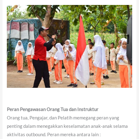
Peran Pengawasan Orang Tua dan Instruktur
Orang tua, Pengajar, dan Pelatih memegang peran yang
penting dalam menegakkan keselamatan anak-anak selama
aktivitas outbound. Peran mereka antara lain :