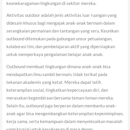
keanekaragaman lingkungan di sekitar mereka.
Aktivitas outdoor adalah jenis aktivitas luar ruangan yang
didesain khusus bagi mengajak anak-anak bermain dalam
serangkaian permainan dan tantangan yang seru. Keunikan
outbound ditemukan pada gabungan unsur petualangan,
kolaborasi tim, dan pembelajaran aktif yang dipersiapkan
untuk memperkaya pengalaman belajar anak-anak.
Outbound membuat lingkungan dimana anak-anak bisa
mendapatkan ilmu sambil bermain, tidak terikat pada
tekanan akademis yang ketat. Mereka dapat latih
keterampilan sosial, tingkatkan kepercayaan diri, dan
merasakan kegembiraan bersama teman-teman mereka.
Selain itu, outbound juga berperan dalam membantu anak-
anak agar bisa mengembangkan keterampilan kepemimpinan,
kerja sama, serta kemampuan dalam menyelesaikan masalah
yang krusial untuk kesuksesan di masa depan.