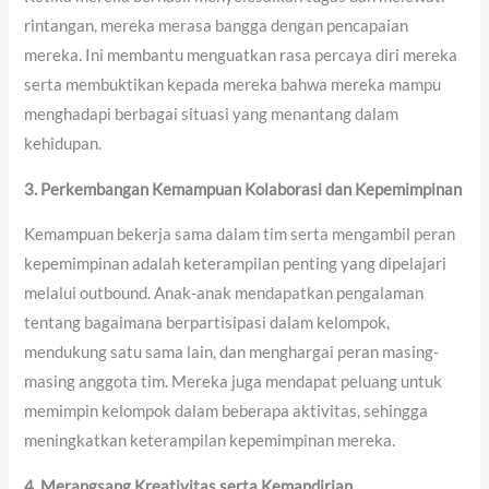
rintangan, mereka merasa bangga dengan pencapaian
mereka. Ini membantu menguatkan rasa percaya diri mereka
serta membuktikan kepada mereka bahwa mereka mampu
menghadapi berbagai situasi yang menantang dalam
kehidupan.
3. Perkembangan Kemampuan Kolaborasi dan Kepemimpinan
Kemampuan bekerja sama dalam tim serta mengambil peran
kepemimpinan adalah keterampilan penting yang dipelajari
melalui outbound. Anak-anak mendapatkan pengalaman
tentang bagaimana berpartisipasi dalam kelompok,
mendukung satu sama lain, dan menghargai peran masing-
masing anggota tim. Mereka juga mendapat peluang untuk
memimpin kelompok dalam beberapa aktivitas, sehingga
meningkatkan keterampilan kepemimpinan mereka.
4. Merangsang Kreativitas serta Kemandirian