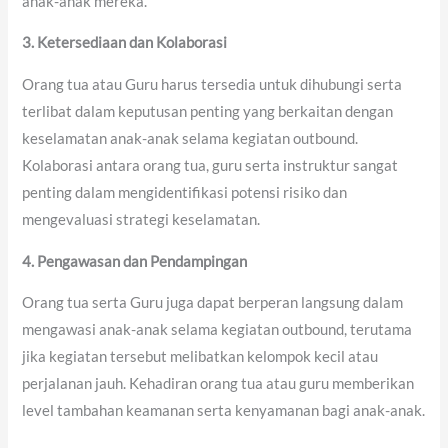
anak-anak mereka.
3. Ketersediaan dan Kolaborasi
Orang tua atau Guru harus tersedia untuk dihubungi serta
terlibat dalam keputusan penting yang berkaitan dengan
keselamatan anak-anak selama kegiatan outbound.
Kolaborasi antara orang tua, guru serta instruktur sangat
penting dalam mengidentifikasi potensi risiko dan
mengevaluasi strategi keselamatan.
4. Pengawasan dan Pendampingan
Orang tua serta Guru juga dapat berperan langsung dalam
mengawasi anak-anak selama kegiatan outbound, terutama
jika kegiatan tersebut melibatkan kelompok kecil atau
perjalanan jauh. Kehadiran orang tua atau guru memberikan
level tambahan keamanan serta kenyamanan bagi anak-anak.