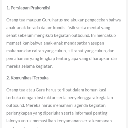
1. Persiapan Prakondisi
Orang tua maupun Guru harus melakukan pengecekan bahwa
anak-anak berada dalam kondisi fisik serta mental yang
sehat sebelum mengikuti kegiatan outbound. Ini mencakup
memastikan bahwa anak-anak mendapatkan asupan
makanan dan cairan yang cukup, istirahat yang cukup, dan
pemahaman yang lengkap tentang apa yang diharapkan dari
mereka selama kegiatan.
2. Komunikasi Terbuka
Orang tua atau Guru harus terlibat dalam komunikasi
terbuka dengan instruktur serta penyelenggara kegiatan
outbound. Mereka harus memahami agenda kegiatan,
perlengkapan yang diperlukan serta informasi penting
lainnya untuk memastikan kenyamanan serta keamanan