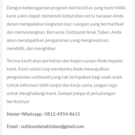
Dengan keberagaman program dan fasilitas yang kami miliki,
kami yakin dapat memenuhi kebutuhan serta harapan Anda
dalam mengadakan kegiatan luar ruangan yang bermanfaat
dan menyenangkan. Bersama Outbound Anak Tuban, Anda
akan mendapatkan pengalaman yang menginspirasi,
mendidik, dan menghibur.
Terima kasih atas perhatian dan kepercayaan Anda kepada
kami. Kami selalu siap membantu Anda mewujudkan
pengalaman outbound yang tak terlupakan bagi anak-anak.
Untuk informasi lebih lanjut dan kerja sama, jangan ragu
untuk menghubungi kami. Sampai jumpa di petualangan
berikutnya!
Nomer Whatsapp : 0812-4954-8615
Email : outboundanaktuban@gmail.com