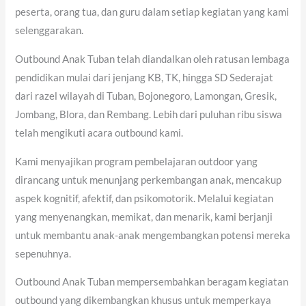
peserta, orang tua, dan guru dalam setiap kegiatan yang kami
selenggarakan.
Outbound Anak Tuban telah diandalkan oleh ratusan lembaga
pendidikan mulai dari jenjang KB, TK, hingga SD Sederajat
dari razel wilayah di Tuban, Bojonegoro, Lamongan, Gresik,
Jombang, Blora, dan Rembang. Lebih dari puluhan ribu siswa
telah mengikuti acara outbound kami.
Kami menyajikan program pembelajaran outdoor yang
dirancang untuk menunjang perkembangan anak, mencakup
aspek kognitif, afektif, dan psikomotorik. Melalui kegiatan
yang menyenangkan, memikat, dan menarik, kami berjanji
untuk membantu anak-anak mengembangkan potensi mereka
sepenuhnya.
Outbound Anak Tuban mempersembahkan beragam kegiatan
outbound yang dikembangkan khusus untuk memperkaya