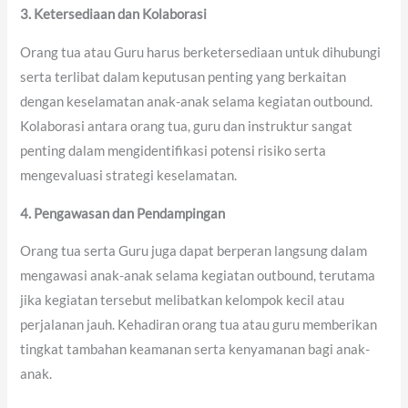
3. Ketersediaan dan Kolaborasi
Orang tua atau Guru harus berketersediaan untuk dihubungi
serta terlibat dalam keputusan penting yang berkaitan
dengan keselamatan anak-anak selama kegiatan outbound.
Kolaborasi antara orang tua, guru dan instruktur sangat
penting dalam mengidentifikasi potensi risiko serta
mengevaluasi strategi keselamatan.
4. Pengawasan dan Pendampingan
Orang tua serta Guru juga dapat berperan langsung dalam
mengawasi anak-anak selama kegiatan outbound, terutama
jika kegiatan tersebut melibatkan kelompok kecil atau
perjalanan jauh. Kehadiran orang tua atau guru memberikan
tingkat tambahan keamanan serta kenyamanan bagi anak-
anak.