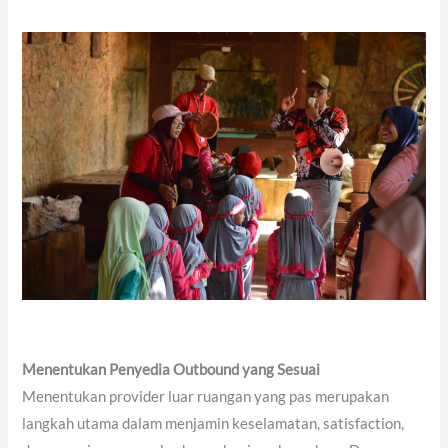
Menentukan Penyedia Outbound yang Sesuai
Menentukan provider luar ruangan yang pas merupakan
langkah utama dalam menjamin keselamatan, satisfaction,