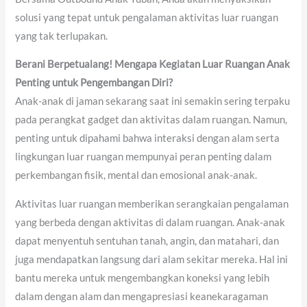
solusi yang tepat untuk pengalaman aktivitas luar ruangan
yang tak terlupakan.
Berani Berpetualang! Mengapa Kegiatan Luar Ruangan Anak
Penting untuk Pengembangan Diri?
Anak-anak di jaman sekarang saat ini semakin sering terpaku
pada perangkat gadget dan aktivitas dalam ruangan. Namun,
penting untuk dipahami bahwa interaksi dengan alam serta
lingkungan luar ruangan mempunyai peran penting dalam
perkembangan fisik, mental dan emosional anak-anak.
Aktivitas luar ruangan memberikan serangkaian pengalaman
yang berbeda dengan aktivitas di dalam ruangan. Anak-anak
dapat menyentuh sentuhan tanah, angin, dan matahari, dan
juga mendapatkan langsung dari alam sekitar mereka. Hal ini
bantu mereka untuk mengembangkan koneksi yang lebih
dalam dengan alam dan mengapresiasi keanekaragaman