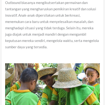
Outbound biasanya mengikutsertakan permainan dan
tantangan yang mengharuskan pemikiran kreatif dan solusi
inovatif. Anak-anak dipersilakan untuk berkreasi,
menemukan cara baru untuk menyelesaikan masalah, dan
menghadapi situasi yang tidak terduga. Selain itu, mereka
juga diajak untuk menjadi mandiri dengan mengambil
keputusan mereka sendiri, mengelola waktu, serta mengelola
sumber daya yang tersedia.