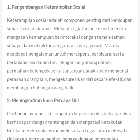
1. Pengembangan Keterampilan Sosial
Keterampilan sosial adalah komponen penting dari kehidupan
sehari-hari anak-anak. Melalui kegiatan outbound, mereka
mengasah kemampuan berinteraksi dengan teman-teman
sebaya dan instruktur dengan cara yang positif. Mereka
mendapat pengalaman untuk merespons, berbicara, serta
berkolaborasi dalam tim. Dengan bergabung dalam
permainan kelompok serta tantangan, anak-anak mengenal
perasaan orang lain, mengekspresikan diri secara efektif, dan
membangun hubungan yang baik.
2. Meningkatkan Rasa Percaya Diri
Outbound memberi kesempatan kepada anak-anak agar bisa
berhadapan dengan tantangan dan mengatasi ketakutan.
Ketika mereka sukses menyelesaikan tugas atau melewati
rintangan, mereka menjadi bangga dengan pencapaian