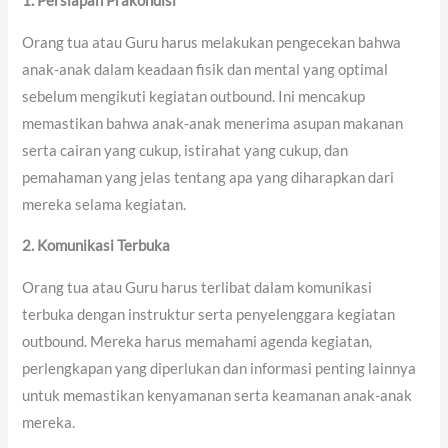
1. Persiapan Prakondisi
Orang tua atau Guru harus melakukan pengecekan bahwa
anak-anak dalam keadaan fisik dan mental yang optimal
sebelum mengikuti kegiatan outbound. Ini mencakup
memastikan bahwa anak-anak menerima asupan makanan
serta cairan yang cukup, istirahat yang cukup, dan
pemahaman yang jelas tentang apa yang diharapkan dari
mereka selama kegiatan.
2. Komunikasi Terbuka
Orang tua atau Guru harus terlibat dalam komunikasi
terbuka dengan instruktur serta penyelenggara kegiatan
outbound. Mereka harus memahami agenda kegiatan,
perlengkapan yang diperlukan dan informasi penting lainnya
untuk memastikan kenyamanan serta keamanan anak-anak
mereka.