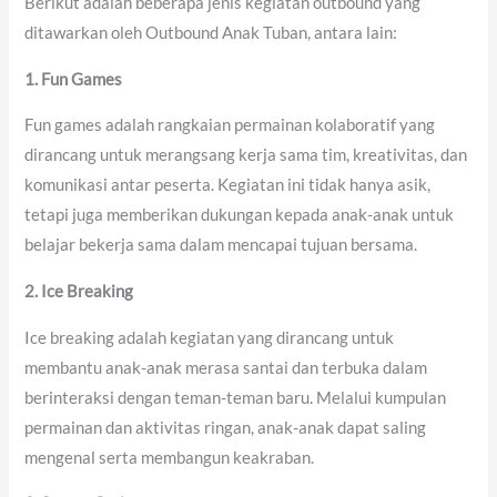
Berikut adalah beberapa jenis kegiatan outbound yang
ditawarkan oleh Outbound Anak Tuban, antara lain:
1. Fun Games
Fun games adalah rangkaian permainan kolaboratif yang
dirancang untuk merangsang kerja sama tim, kreativitas, dan
komunikasi antar peserta. Kegiatan ini tidak hanya asik,
tetapi juga memberikan dukungan kepada anak-anak untuk
belajar bekerja sama dalam mencapai tujuan bersama.
2. Ice Breaking
Ice breaking adalah kegiatan yang dirancang untuk
membantu anak-anak merasa santai dan terbuka dalam
berinteraksi dengan teman-teman baru. Melalui kumpulan
permainan dan aktivitas ringan, anak-anak dapat saling
mengenal serta membangun keakraban.