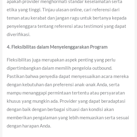
apakah provider menghormati standar keselamatan serta
etika yang tinggi. Tinjau ulasan online, cari referensi dari
teman atau kerabat dan jangan ragu untuk bertanya kepada
penyelenggara tentang referensi atau testimoni yang dapat
diverifikasi.
4. Fleksibilitas dalam Menyelenggarakan Program
Fleksibilitas juga merupakan aspek penting yang perlu
dipertimbangkan dalam memilih pengelola outbound.
Pastikan bahwa penyedia dapat menyesuaikan acara mereka
dengan kebutuhan dan preferensi anak-anak Anda, serta
mampu menanggapi permintaan tertentu atau persyaratan
khusus yang mungkin ada. Provider yang dapat beradaptasi
dengan baik dengan berbagai situasi dan kondisi akan
memberikan pengalaman yang lebih memuaskan serta sesuai
dengan harapan Anda.