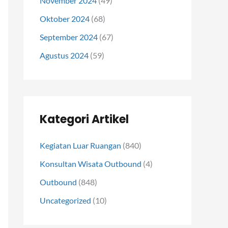
November 2024
(49)
Oktober 2024
(68)
September 2024
(67)
Agustus 2024
(59)
Kategori Artikel
Kegiatan Luar Ruangan
(840)
Konsultan Wisata Outbound
(4)
Outbound
(848)
Uncategorized
(10)