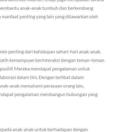
t membantu anak-anak tumbuh dan berkembang
h manfaat penting yang lain yang ditawarkan oleh
en penting dari kehidupan sehari-hari anak-anak.
elatih kemampuan berinteraksi dengan teman-teman
g positif. Mereka mendapat pengalaman untuk
laborasi dalam tim. Dengan terlibat dalam
anak-anak memahami perasaan orang lain,
, mendapat pengalaman membangun hubungan yang
pada anak-anak untuk berhadapan dengan