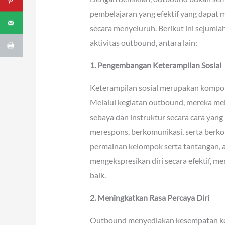
pembelajaran yang efektif yang dapa
secara menyeluruh. Berikut ini sejumla
aktivitas outbound, antara lain:
1. Pengembangan Keterampilan Sosial
Keterampilan sosial merupakan kompon
Melalui kegiatan outbound, mereka m
sebaya dan instruktur secara cara yan
merespons, berkomunikasi, serta berko
permainan kelompok serta tantangan, 
mengekspresikan diri secara efektif
baik.
2. Meningkatkan Rasa Percaya Diri
Outbound menyediakan kesempatan ke