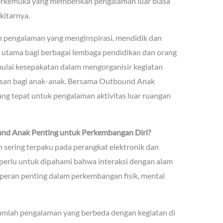
erkemuka yang memberikan pengalaman luar biasa
kitarnya.
pengalaman yang menginspirasi, mendidik dan
 utama bagi berbagai lembaga pendidikan dan orang
lai kesepakatan dalam mengorganisir kegiatan
esan bagi anak-anak. Bersama Outbound Anak
ng tepat untuk pengalaman aktivitas luar ruangan
nd Anak Penting untuk Perkembangan Diri?
in sering terpaku pada perangkat elektronik dan
 perlu untuk dipahami bahwa interaksi dengan alam
 peran penting dalam perkembangan fisik, mental
jumlah pengalaman yang berbeda dengan kegiatan di