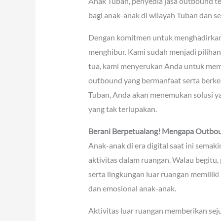
Anak Tuban, penyedia jasa outbound t
bagi anak-anak di wilayah Tuban dan se
Dengan komitmen untuk menghadirkan 
menghibur. Kami sudah menjadi pilihan
tua, kami menyerukan Anda untuk memu
outbound yang bermanfaat serta berk
Tuban, Anda akan menemukan solusi ya
yang tak terlupakan.
Berani Berpetualang! Mengapa Outbou
Anak-anak di era digital saat ini semak
aktivitas dalam ruangan. Walau begitu,
serta lingkungan luar ruangan memiliki
dan emosional anak-anak.
Aktivitas luar ruangan memberikan se