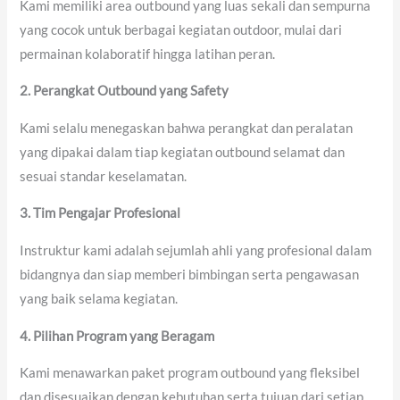
Kami memiliki area outbound yang luas sekali dan sempurna
yang cocok untuk berbagai kegiatan outdoor, mulai dari
permainan kolaboratif hingga latihan peran.
2. Perangkat Outbound yang Safety
Kami selalu menegaskan bahwa perangkat dan peralatan
yang dipakai dalam tiap kegiatan outbound selamat dan
sesuai standar keselamatan.
3. Tim Pengajar Profesional
Instruktur kami adalah sejumlah ahli yang profesional dalam
bidangnya dan siap memberi bimbingan serta pengawasan
yang baik selama kegiatan.
4. Pilihan Program yang Beragam
Kami menawarkan paket program outbound yang fleksibel
dan disesuaikan dengan kebutuhan serta tujuan dari setiap