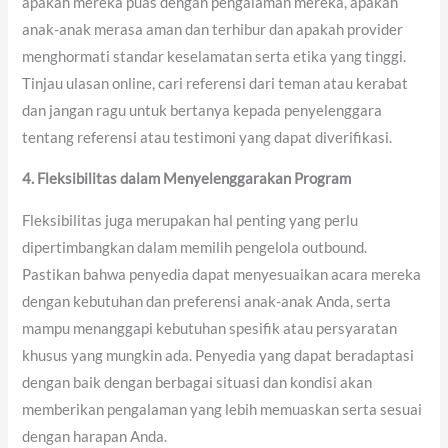
apakah mereka puas dengan pengalaman mereka, apakah
anak-anak merasa aman dan terhibur dan apakah provider
menghormati standar keselamatan serta etika yang tinggi.
Tinjau ulasan online, cari referensi dari teman atau kerabat
dan jangan ragu untuk bertanya kepada penyelenggara
tentang referensi atau testimoni yang dapat diverifikasi.
4. Fleksibilitas dalam Menyelenggarakan Program
Fleksibilitas juga merupakan hal penting yang perlu
dipertimbangkan dalam memilih pengelola outbound.
Pastikan bahwa penyedia dapat menyesuaikan acara mereka
dengan kebutuhan dan preferensi anak-anak Anda, serta
mampu menanggapi kebutuhan spesifik atau persyaratan
khusus yang mungkin ada. Penyedia yang dapat beradaptasi
dengan baik dengan berbagai situasi dan kondisi akan
memberikan pengalaman yang lebih memuaskan serta sesuai
dengan harapan Anda.