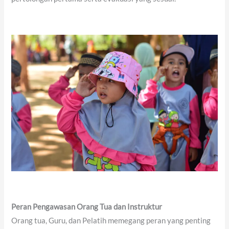
Peran Pengawasan Orang Tua dan Instruktur
Orang tua, Guru, dan Pelatih memegang peran yang penting