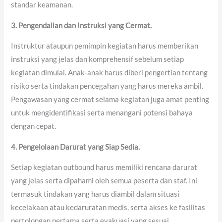
standar keamanan.
3. Pengendalian dan Instruksi yang Cermat.
Instruktur ataupun pemimpin kegiatan harus memberikan
instruksi yang jelas dan komprehensif sebelum setiap
kegiatan dimulai. Anak-anak harus diberi pengertian tentang
risiko serta tindakan pencegahan yang harus mereka ambil.
Pengawasan yang cermat selama kegiatan juga amat penting
untuk mengidentifikasi serta menangani potensi bahaya
dengan cepat.
4. Pengelolaan Darurat yang Siap Sedia.
Setiap kegiatan outbound harus memiliki rencana darurat
yang jelas serta dipahami oleh semua peserta dan staf. Ini
termasuk tindakan yang harus diambil dalam situasi
kecelakaan atau kedaruratan medis, serta akses ke fasilitas
pertolongan pertama serta evakuasi yang sesuai.