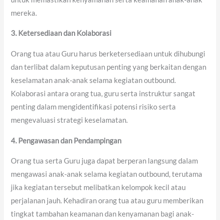
mereka.
3. Ketersediaan dan Kolaborasi
Orang tua atau Guru harus berketersediaan untuk dihubungi
dan terlibat dalam keputusan penting yang berkaitan dengan
keselamatan anak-anak selama kegiatan outbound.
Kolaborasi antara orang tua, guru serta instruktur sangat
penting dalam mengidentifikasi potensi risiko serta
mengevaluasi strategi keselamatan.
4. Pengawasan dan Pendampingan
Orang tua serta Guru juga dapat berperan langsung dalam
mengawasi anak-anak selama kegiatan outbound, terutama
jika kegiatan tersebut melibatkan kelompok kecil atau
perjalanan jauh. Kehadiran orang tua atau guru memberikan
tingkat tambahan keamanan dan kenyamanan bagi anak-