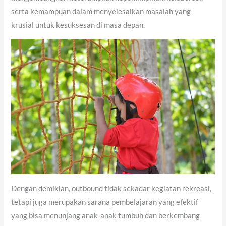
serta kemampuan dalam menyelesaikan masalah yang
krusial untuk kesuksesan di masa depan.
Dengan demikian, outbound tidak sekadar kegiatan rekreasi,
tetapi juga merupakan sarana pembelajaran yang efektif
yang bisa menunjang anak-anak tumbuh dan berkembang