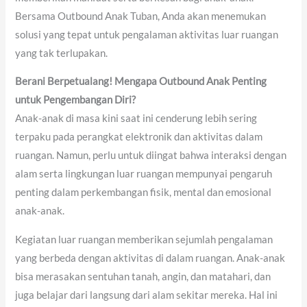
Bersama Outbound Anak Tuban, Anda akan menemukan
solusi yang tepat untuk pengalaman aktivitas luar ruangan
yang tak terlupakan.
Berani Berpetualang! Mengapa Outbound Anak Penting
untuk Pengembangan Diri?
Anak-anak di masa kini saat ini cenderung lebih sering
terpaku pada perangkat elektronik dan aktivitas dalam
ruangan. Namun, perlu untuk diingat bahwa interaksi dengan
alam serta lingkungan luar ruangan mempunyai pengaruh
penting dalam perkembangan fisik, mental dan emosional
anak-anak.
Kegiatan luar ruangan memberikan sejumlah pengalaman
yang berbeda dengan aktivitas di dalam ruangan. Anak-anak
bisa merasakan sentuhan tanah, angin, dan matahari, dan
juga belajar dari langsung dari alam sekitar mereka. Hal ini