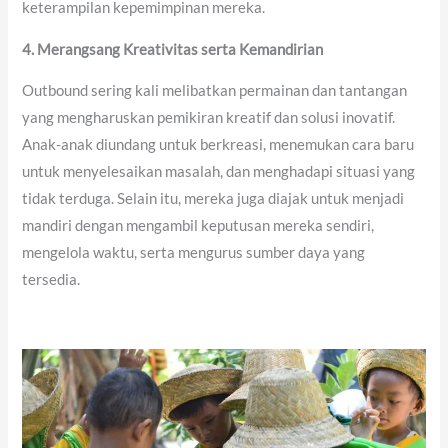
keterampilan kepemimpinan mereka.
4. Merangsang Kreativitas serta Kemandirian
Outbound sering kali melibatkan permainan dan tantangan
yang mengharuskan pemikiran kreatif dan solusi inovatif.
Anak-anak diundang untuk berkreasi, menemukan cara baru
untuk menyelesaikan masalah, dan menghadapi situasi yang
tidak terduga. Selain itu, mereka juga diajak untuk menjadi
mandiri dengan mengambil keputusan mereka sendiri,
mengelola waktu, serta mengurus sumber daya yang
tersedia.