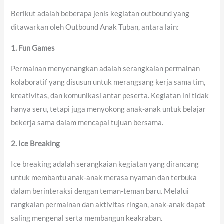
Berikut adalah beberapa jenis kegiatan outbound yang
ditawarkan oleh Outbound Anak Tuban, antara lain:
1. Fun Games
Permainan menyenangkan adalah serangkaian permainan
kolaboratif yang disusun untuk merangsang kerja sama tim,
kreativitas, dan komunikasi antar peserta. Kegiatan ini tidak
hanya seru, tetapi juga menyokong anak-anak untuk belajar
bekerja sama dalam mencapai tujuan bersama.
2. Ice Breaking
Ice breaking adalah serangkaian kegiatan yang dirancang
untuk membantu anak-anak merasa nyaman dan terbuka
dalam berinteraksi dengan teman-teman baru. Melalui
rangkaian permainan dan aktivitas ringan, anak-anak dapat
saling mengenal serta membangun keakraban.