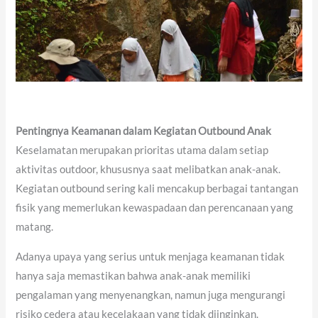
Pentingnya Keamanan dalam Kegiatan Outbound Anak
Keselamatan merupakan prioritas utama dalam setiap
aktivitas outdoor, khususnya saat melibatkan anak-anak.
Kegiatan outbound sering kali mencakup berbagai tantangan
fisik yang memerlukan kewaspadaan dan perencanaan yang
matang.
Adanya upaya yang serius untuk menjaga keamanan tidak
hanya saja memastikan bahwa anak-anak memiliki
pengalaman yang menyenangkan, namun juga mengurangi
risiko cedera atau kecelakaan yang tidak diinginkan.