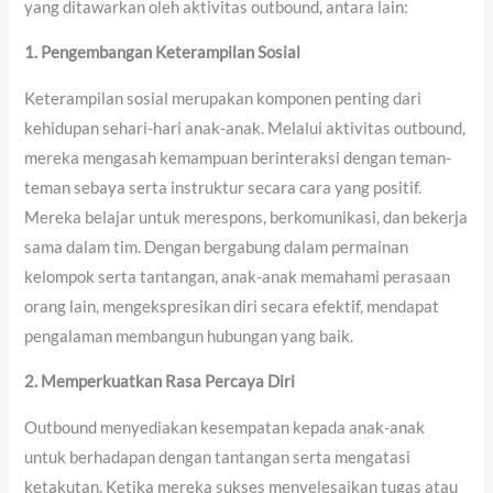
yang ditawarkan oleh aktivitas outbound, antara lain:
1. Pengembangan Keterampilan Sosial
Keterampilan sosial merupakan komponen penting dari
kehidupan sehari-hari anak-anak. Melalui aktivitas outbound,
mereka mengasah kemampuan berinteraksi dengan teman-
teman sebaya serta instruktur secara cara yang positif.
Mereka belajar untuk merespons, berkomunikasi, dan bekerja
sama dalam tim. Dengan bergabung dalam permainan
kelompok serta tantangan, anak-anak memahami perasaan
orang lain, mengekspresikan diri secara efektif, mendapat
pengalaman membangun hubungan yang baik.
2. Memperkuatkan Rasa Percaya Diri
Outbound menyediakan kesempatan kepada anak-anak
untuk berhadapan dengan tantangan serta mengatasi
ketakutan. Ketika mereka sukses menyelesaikan tugas atau