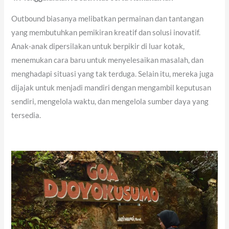
Outbound biasanya melibatkan permainan dan tantangan
yang membutuhkan pemikiran kreatif dan solusi inovatif.
Anak-anak dipersilakan untuk berpikir di luar kotak,
menemukan cara baru untuk menyelesaikan masalah, dan
menghadapi situasi yang tak terduga. Selain itu, mereka juga
dijajak untuk menjadi mandiri dengan mengambil keputusan
sendiri, mengelola waktu, dan mengelola sumber daya yang
tersedia.