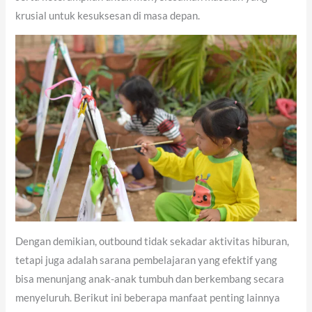
krusial untuk kesuksesan di masa depan.
Dengan demikian, outbound tidak sekadar aktivitas hiburan,
tetapi juga adalah sarana pembelajaran yang efektif yang
bisa menunjang anak-anak tumbuh dan berkembang secara
menyeluruh. Berikut ini beberapa manfaat penting lainnya