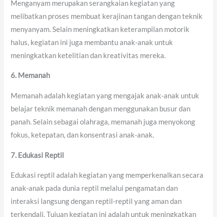
Menganyam merupakan serangkaian kegiatan yang
melibatkan proses membuat kerajinan tangan dengan teknik
menyanyam. Selain meningkatkan keterampilan motorik
halus, kegiatan ini juga membantu anak-anak untuk
meningkatkan ketelitian dan kreativitas mereka.
6. Memanah
Memanah adalah kegiatan yang mengajak anak-anak untuk
belajar teknik memanah dengan menggunakan busur dan
panah. Selain sebagai olahraga, memanah juga menyokong
fokus, ketepatan, dan konsentrasi anak-anak.
7. Edukasi Reptil
Edukasi reptil adalah kegiatan yang memperkenalkan secara
anak-anak pada dunia reptil melalui pengamatan dan
interaksi langsung dengan reptil-reptil yang aman dan
terkendali. Tujuan kegiatan ini adalah untuk meningkatkan