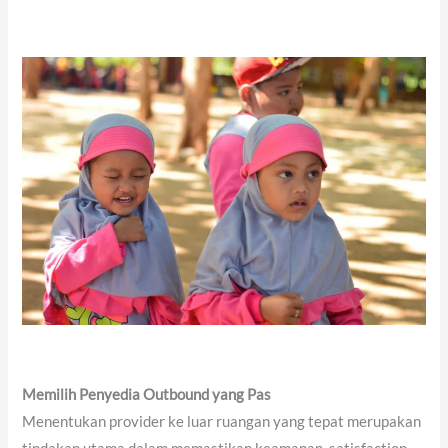
Memilih Penyedia Outbound yang Pas
Menentukan provider ke luar ruangan yang tepat merupakan