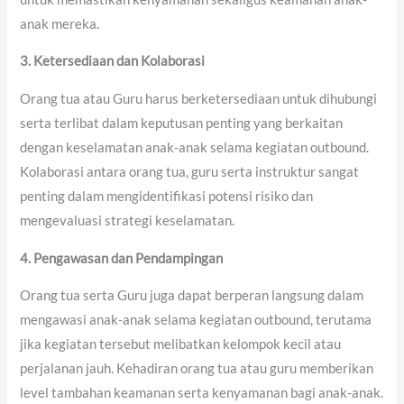
anak mereka.
3. Ketersediaan dan Kolaborasi
Orang tua atau Guru harus berketersediaan untuk dihubungi
serta terlibat dalam keputusan penting yang berkaitan
dengan keselamatan anak-anak selama kegiatan outbound.
Kolaborasi antara orang tua, guru serta instruktur sangat
penting dalam mengidentifikasi potensi risiko dan
mengevaluasi strategi keselamatan.
4. Pengawasan dan Pendampingan
Orang tua serta Guru juga dapat berperan langsung dalam
mengawasi anak-anak selama kegiatan outbound, terutama
jika kegiatan tersebut melibatkan kelompok kecil atau
perjalanan jauh. Kehadiran orang tua atau guru memberikan
level tambahan keamanan serta kenyamanan bagi anak-anak.