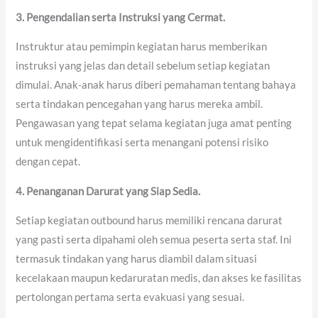
3. Pengendalian serta Instruksi yang Cermat.
Instruktur atau pemimpin kegiatan harus memberikan
instruksi yang jelas dan detail sebelum setiap kegiatan
dimulai. Anak-anak harus diberi pemahaman tentang bahaya
serta tindakan pencegahan yang harus mereka ambil.
Pengawasan yang tepat selama kegiatan juga amat penting
untuk mengidentifikasi serta menangani potensi risiko
dengan cepat.
4. Penanganan Darurat yang Siap Sedia.
Setiap kegiatan outbound harus memiliki rencana darurat
yang pasti serta dipahami oleh semua peserta serta staf. Ini
termasuk tindakan yang harus diambil dalam situasi
kecelakaan maupun kedaruratan medis, dan akses ke fasilitas
pertolongan pertama serta evakuasi yang sesuai.