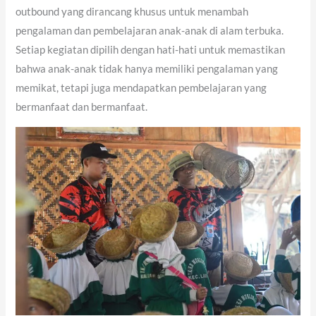
outbound yang dirancang khusus untuk menambah
pengalaman dan pembelajaran anak-anak di alam terbuka.
Setiap kegiatan dipilih dengan hati-hati untuk memastikan
bahwa anak-anak tidak hanya memiliki pengalaman yang
memikat, tetapi juga mendapatkan pembelajaran yang
bermanfaat dan bermanfaat.