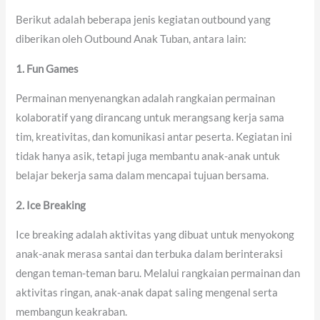
Berikut adalah beberapa jenis kegiatan outbound yang
diberikan oleh Outbound Anak Tuban, antara lain:
1. Fun Games
Permainan menyenangkan adalah rangkaian permainan
kolaboratif yang dirancang untuk merangsang kerja sama
tim, kreativitas, dan komunikasi antar peserta. Kegiatan ini
tidak hanya asik, tetapi juga membantu anak-anak untuk
belajar bekerja sama dalam mencapai tujuan bersama.
2. Ice Breaking
Ice breaking adalah aktivitas yang dibuat untuk menyokong
anak-anak merasa santai dan terbuka dalam berinteraksi
dengan teman-teman baru. Melalui rangkaian permainan dan
aktivitas ringan, anak-anak dapat saling mengenal serta
membangun keakraban.