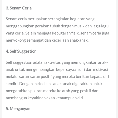
3. Senam Ceria
Senam ceria merupakan serangkaian kegiatan yang
menggabungkan gerakan tubuh dengan musik dan lagu-lagu
yang ceria. Selain menjaga kebugaran fisik, senam ceria juga
menyokong semangat dan keceriaan anak-anak.
4. Self Suggestion
Self suggestion adalah aktivitas yang memungkinkan anak-
anak untuk mengembangkan kepercayaan diri dan motivasi
melalui saran-saran positif yang mereka berikan kepada diri
sendiri. Dengan metode ini, anak-anak digerakkan untuk
mengarahkan pikiran mereka ke arah yang positif dan
membangun keyakinan akan kemampuan diri.
5. Menganyam