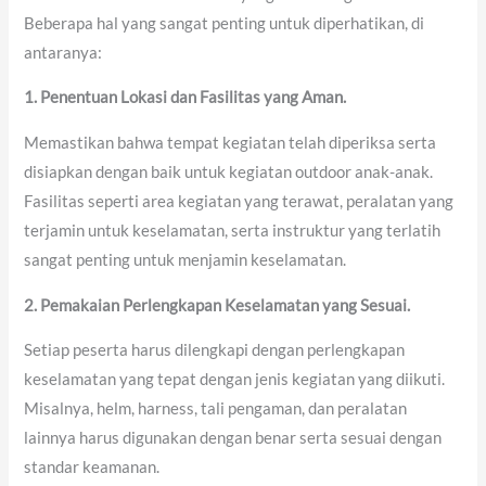
Beberapa hal yang sangat penting untuk diperhatikan, di
antaranya:
1. Penentuan Lokasi dan Fasilitas yang Aman.
Memastikan bahwa tempat kegiatan telah diperiksa serta
disiapkan dengan baik untuk kegiatan outdoor anak-anak.
Fasilitas seperti area kegiatan yang terawat, peralatan yang
terjamin untuk keselamatan, serta instruktur yang terlatih
sangat penting untuk menjamin keselamatan.
2. Pemakaian Perlengkapan Keselamatan yang Sesuai.
Setiap peserta harus dilengkapi dengan perlengkapan
keselamatan yang tepat dengan jenis kegiatan yang diikuti.
Misalnya, helm, harness, tali pengaman, dan peralatan
lainnya harus digunakan dengan benar serta sesuai dengan
standar keamanan.