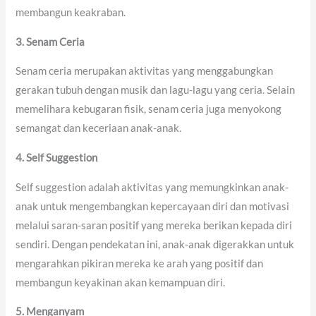
membangun keakraban.
3. Senam Ceria
Senam ceria merupakan aktivitas yang menggabungkan
gerakan tubuh dengan musik dan lagu-lagu yang ceria. Selain
memelihara kebugaran fisik, senam ceria juga menyokong
semangat dan keceriaan anak-anak.
4. Self Suggestion
Self suggestion adalah aktivitas yang memungkinkan anak-
anak untuk mengembangkan kepercayaan diri dan motivasi
melalui saran-saran positif yang mereka berikan kepada diri
sendiri. Dengan pendekatan ini, anak-anak digerakkan untuk
mengarahkan pikiran mereka ke arah yang positif dan
membangun keyakinan akan kemampuan diri.
5. Menganyam