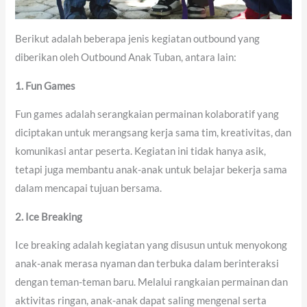
Berikut adalah beberapa jenis kegiatan outbound yang
diberikan oleh Outbound Anak Tuban, antara lain:
1. Fun Games
Fun games adalah serangkaian permainan kolaboratif yang
diciptakan untuk merangsang kerja sama tim, kreativitas, dan
komunikasi antar peserta. Kegiatan ini tidak hanya asik,
tetapi juga membantu anak-anak untuk belajar bekerja sama
dalam mencapai tujuan bersama.
2. Ice Breaking
Ice breaking adalah kegiatan yang disusun untuk menyokong
anak-anak merasa nyaman dan terbuka dalam berinteraksi
dengan teman-teman baru. Melalui rangkaian permainan dan
aktivitas ringan, anak-anak dapat saling mengenal serta