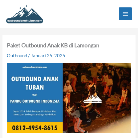
Lewati
ke
konten
Paket Outbound Anak KB di Lamongan
Outbound
/
Januari 25, 2025