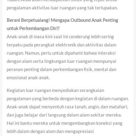
pengalaman aktivitas luar ruangan yang tak terlupakan.
Berani Berpetualang! Mengapa Outbound Anak Penting
untuk Perkembangan Diri?
Anak-anak di masa kini saat ini cenderung lebih sering
terpaku pada perangkat elektronik dan aktivitas dalam
ruangan. Namun, perlu untuk dipahami bahwa interaksi
dengan alam serta lingkungan luar ruangan mempunyai
peranan penting dalam perkembangan fisik, mental dan
emosional anak-anak.
Kegiatan luar ruangan menyediakan serangkaian
pengalaman yang berbeda dengan kegiatan di dalam ruangan.
Anak-anak dapat menyentuh rasa tanah, angin, dan matahari,
dan juga belajar dari langsung dalam alam sekitar mereka.
Hal ini bantu mereka untuk mengembangkan koneksi yang
lebih dalam dengan alam dan mengapresiasi