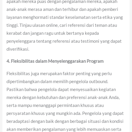
apakah mereka puas dengan pengalaman mereka, apakah
anak-anak merasa aman dan terhibur dan apakah pemberi
layanan menghormati standar keselamatan serta etika yang
tinggi. Tinjau ulasan online, cari referensi dari teman atau
kerabat dan jangan ragu untuk bertanya kepada
penyelenggara tentang referensi atau testimoni yang dapat
diverifikasi.
4. Fleksibilitas dalam Menyelenggarakan Program
Fleksibilitas juga merupakan faktor penting yang perlu
dipertimbangkan dalam memilih pengelola outbound.
Pastikan bahwa pengelola dapat menyesuaikan kegiatan
mereka dengan kebutuhan dan preferensi anak-anak Anda,
serta mampu menanggapi permintaan khusus atau
persyaratan khusus yang mungkin ada. Pengelola yang dapat
beradaptasi dengan baik dengan berbagai situasi dan kondisi
akan memberikan pengalaman yang lebih memuaskan serta