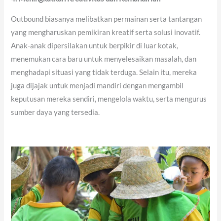
Outbound biasanya melibatkan permainan serta tantangan
yang mengharuskan pemikiran kreatif serta solusi inovatif.
Anak-anak dipersilakan untuk berpikir di luar kotak,
menemukan cara baru untuk menyelesaikan masalah, dan
menghadapi situasi yang tidak terduga. Selain itu, mereka
juga dijajak untuk menjadi mandiri dengan mengambil
keputusan mereka sendiri, mengelola waktu, serta mengurus
sumber daya yang tersedia.