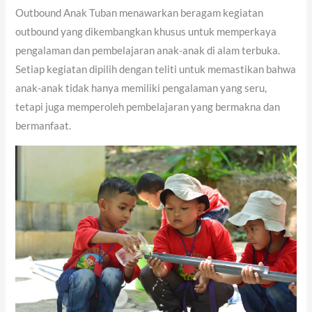
Outbound Anak Tuban menawarkan beragam kegiatan
outbound yang dikembangkan khusus untuk memperkaya
pengalaman dan pembelajaran anak-anak di alam terbuka.
Setiap kegiatan dipilih dengan teliti untuk memastikan bahwa
anak-anak tidak hanya memiliki pengalaman yang seru,
tetapi juga memperoleh pembelajaran yang bermakna dan
bermanfaat.