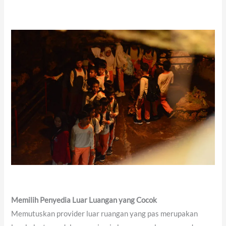
Memilih Penyedia Luar Luangan yang Cocok
Memutuskan provider luar ruangan yang pas merupakan