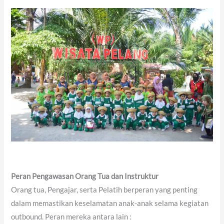
Peran Pengawasan Orang Tua dan Instruktur
Orang tua, Pengajar, serta Pelatih berperan yang penting
dalam memastikan keselamatan anak-anak selama kegiatan
outbound. Peran mereka antara lain :