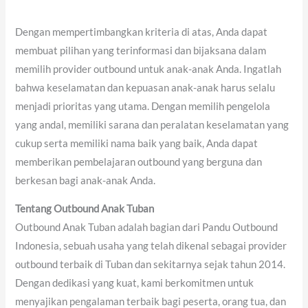
Dengan mempertimbangkan kriteria di atas, Anda dapat
membuat pilihan yang terinformasi dan bijaksana dalam
memilih provider outbound untuk anak-anak Anda. Ingatlah
bahwa keselamatan dan kepuasan anak-anak harus selalu
menjadi prioritas yang utama. Dengan memilih pengelola
yang andal, memiliki sarana dan peralatan keselamatan yang
cukup serta memiliki nama baik yang baik, Anda dapat
memberikan pembelajaran outbound yang berguna dan
berkesan bagi anak-anak Anda.
Tentang Outbound Anak Tuban
Outbound Anak Tuban adalah bagian dari Pandu Outbound
Indonesia, sebuah usaha yang telah dikenal sebagai provider
outbound terbaik di Tuban dan sekitarnya sejak tahun 2014.
Dengan dedikasi yang kuat, kami berkomitmen untuk
menyajikan pengalaman terbaik bagi peserta, orang tua, dan