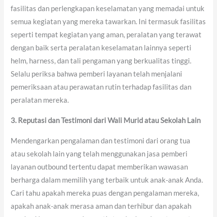
fasilitas dan perlengkapan keselamatan yang memadai untuk
semua kegiatan yang mereka tawarkan. Ini termasuk fasilitas
seperti tempat kegiatan yang aman, peralatan yang terawat
dengan baik serta peralatan keselamatan lainnya seperti
helm, harness, dan tali pengaman yang berkualitas tinggi.
Selalu periksa bahwa pemberi layanan telah menjalani
pemeriksaan atau perawatan rutin terhadap fasilitas dan
peralatan mereka.
3. Reputasi dan Testimoni dari Wali Murid atau Sekolah Lain
Mendengarkan pengalaman dan testimoni dari orang tua
atau sekolah lain yang telah menggunakan jasa pemberi
layanan outbound tertentu dapat memberikan wawasan
berharga dalam memilih yang terbaik untuk anak-anak Anda.
Cari tahu apakah mereka puas dengan pengalaman mereka,
apakah anak-anak merasa aman dan terhibur dan apakah