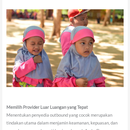
Memilih Provider Luar Luangan yang Tepat
Menentukan penyedia outbound yang cocok merupakan
tindakan utama dalam menjamin keamanan, kepuasan, dan