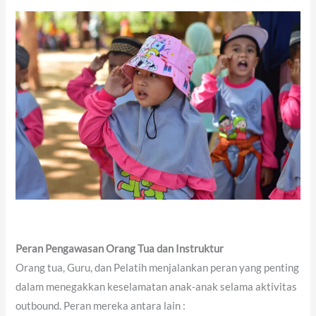
Peran Pengawasan Orang Tua dan Instruktur
Orang tua, Guru, dan Pelatih menjalankan peran yang penting
dalam menegakkan keselamatan anak-anak selama aktivitas
outbound. Peran mereka antara lain :