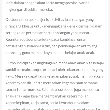
lebih dalam dengan alam serta mengapresiasi variasi
lingkungan di sekitar mereka.
Outbound merupakan jenis aktivitas luar ruangan yang
dirancang khusus untuk mengajak anak-anak bermain dalam
serangkaian permainan serta tantangan yang menarik.
Keunikan outbound terletak pada kombinasi unsur
petualangan, kolaborasi tim, dan pembelajaran aktif yang
dirancang guna memperkaya momen belajar anak-anak.
Outbound ciptakan lingkungan dimana anak-anak bisa belajar
sambil bermain, tanpa terbebani oleh tekanan akademis yang
kaku. Mereka dapat latih keterampilan sosial, meningkatkan
kepercayaan diri, serta merasakan kegembiraan bersama
teman-teman mereka. Selain itu, outbound juga membantu
anak-anak agar bisa mengembangkan keterampilan
kepemimpinan, kerja sama, serta kemampuan dalam
menyelesaikan masalah yang penting untuk kesuksesan ke