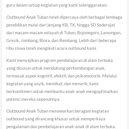
guru dalam setiap kegiatan yang kami selenggarakan.
Outbound Anak Tuban telah dipercaya oleh berbagai lembaga
pendidikan mulai dari jenjang KB, TK, hingga SD Sederajat
dari macam-macam wilayah di Tuban, Bojonegoro, Lamongan,
Gresik, Jombang, Blora, dan Rembang. Lebih dari beberapa
ribu siswa telah mengikuti acara outbound kami.
Kami menyajikan program pembelajaran di alam terbuka
yang disusun untuk mendukung perkembangan anak,
termasuk aspek kognitif, afektif, dan psikomotorik. Melalui
kegiatan yang asyik, memikat, dan menarik, kami
berkomitmen untuk membantu anak-anak mengoptimalkan
potensi mereka sepenuhnya.
Outbound Anak Tuban menawarkan beragam kegiatan
outbound yang dirancang khusus untuk memperkaya
pengalaman dan pembelajaran anak-anak di alam terbuka.