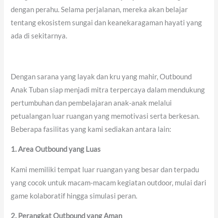
dengan perahu. Selama perjalanan, mereka akan belajar
tentang ekosistem sungai dan keanekaragaman hayati yang
ada di sekitarnya.
Dengan sarana yang layak dan kru yang mahir, Outbound
Anak Tuban siap menjadi mitra terpercaya dalam mendukung
pertumbuhan dan pembelajaran anak-anak melalui
petualangan luar ruangan yang memotivasi serta berkesan.
Beberapa fasilitas yang kami sediakan antara lain:
1. Area Outbound yang Luas
Kami memiliki tempat luar ruangan yang besar dan terpadu
yang cocok untuk macam-macam kegiatan outdoor, mulai dari
game kolaboratif hingga simulasi peran.
2. Perangkat Outbound yang Aman