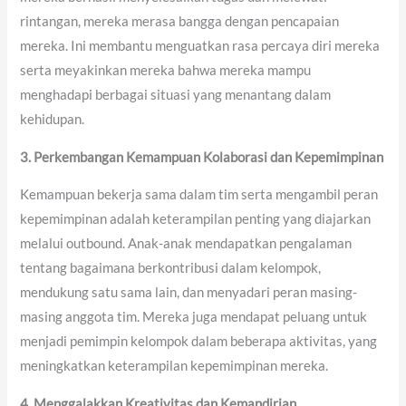
rintangan, mereka merasa bangga dengan pencapaian
mereka. Ini membantu menguatkan rasa percaya diri mereka
serta meyakinkan mereka bahwa mereka mampu
menghadapi berbagai situasi yang menantang dalam
kehidupan.
3. Perkembangan Kemampuan Kolaborasi dan Kepemimpinan
Kemampuan bekerja sama dalam tim serta mengambil peran
kepemimpinan adalah keterampilan penting yang diajarkan
melalui outbound. Anak-anak mendapatkan pengalaman
tentang bagaimana berkontribusi dalam kelompok,
mendukung satu sama lain, dan menyadari peran masing-
masing anggota tim. Mereka juga mendapat peluang untuk
menjadi pemimpin kelompok dalam beberapa aktivitas, yang
meningkatkan keterampilan kepemimpinan mereka.
4. Menggalakkan Kreativitas dan Kemandirian