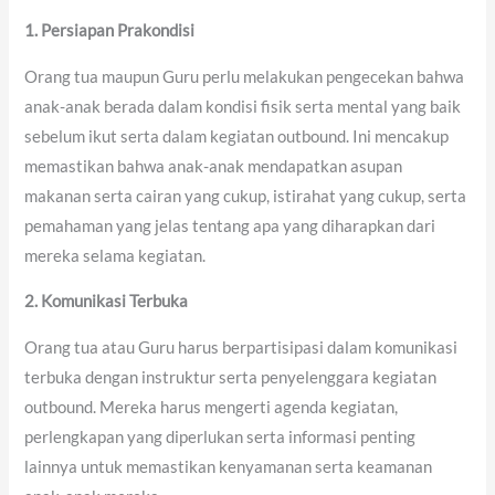
1. Persiapan Prakondisi
Orang tua maupun Guru perlu melakukan pengecekan bahwa
anak-anak berada dalam kondisi fisik serta mental yang baik
sebelum ikut serta dalam kegiatan outbound. Ini mencakup
memastikan bahwa anak-anak mendapatkan asupan
makanan serta cairan yang cukup, istirahat yang cukup, serta
pemahaman yang jelas tentang apa yang diharapkan dari
mereka selama kegiatan.
2. Komunikasi Terbuka
Orang tua atau Guru harus berpartisipasi dalam komunikasi
terbuka dengan instruktur serta penyelenggara kegiatan
outbound. Mereka harus mengerti agenda kegiatan,
perlengkapan yang diperlukan serta informasi penting
lainnya untuk memastikan kenyamanan serta keamanan