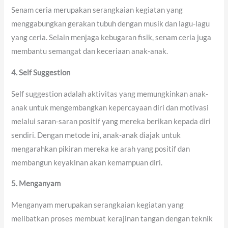
Senam ceria merupakan serangkaian kegiatan yang
menggabungkan gerakan tubuh dengan musik dan lagu-lagu
yang ceria. Selain menjaga kebugaran fisik, senam ceria juga
membantu semangat dan keceriaan anak-anak.
4. Self Suggestion
Self suggestion adalah aktivitas yang memungkinkan anak-
anak untuk mengembangkan kepercayaan diri dan motivasi
melalui saran-saran positif yang mereka berikan kepada diri
sendiri. Dengan metode ini, anak-anak diajak untuk
mengarahkan pikiran mereka ke arah yang positif dan
membangun keyakinan akan kemampuan diri.
5. Menganyam
Menganyam merupakan serangkaian kegiatan yang
melibatkan proses membuat kerajinan tangan dengan teknik