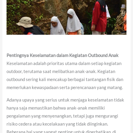
Pentingnya Keselamatan dalam Kegiatan Outbound Anak
Keselamatan adalah prioritas utama dalam setiap kegiatan
outdoor, terutama saat melibatkan anak-anak. Kegiatan
outbound sering kali mencakup berbagai tantangan fisik dan
memerlukan kewaspadaan serta perencanaan yang matang.
Adanya upaya yang serius untuk menjaga keselamatan tidak
hanya saja memastikan bahwa anak-anak memiliki
pengalaman yang menyenangkan, tetapi juga mengurangi
risiko cedera atau kecelakaan yang tidak diinginkan.
Beberapa hal yang sangat penting untuk diperhatikan, di