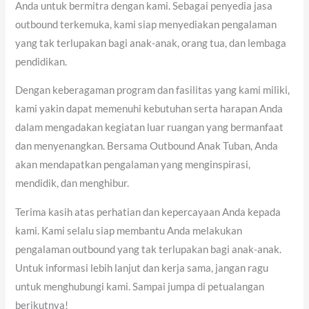
Anda untuk bermitra dengan kami. Sebagai penyedia jasa
outbound terkemuka, kami siap menyediakan pengalaman
yang tak terlupakan bagi anak-anak, orang tua, dan lembaga
pendidikan.
Dengan keberagaman program dan fasilitas yang kami miliki,
kami yakin dapat memenuhi kebutuhan serta harapan Anda
dalam mengadakan kegiatan luar ruangan yang bermanfaat
dan menyenangkan. Bersama Outbound Anak Tuban, Anda
akan mendapatkan pengalaman yang menginspirasi,
mendidik, dan menghibur.
Terima kasih atas perhatian dan kepercayaan Anda kepada
kami. Kami selalu siap membantu Anda melakukan
pengalaman outbound yang tak terlupakan bagi anak-anak.
Untuk informasi lebih lanjut dan kerja sama, jangan ragu
untuk menghubungi kami. Sampai jumpa di petualangan
berikutnya!