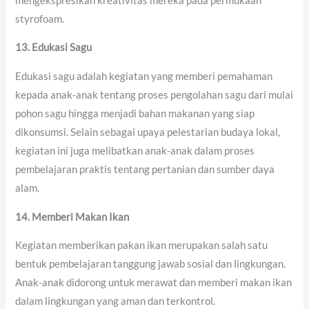
mengekspresikan kreativitas mereka pada permukaan
styrofoam.
13. Edukasi Sagu
Edukasi sagu adalah kegiatan yang memberi pemahaman
kepada anak-anak tentang proses pengolahan sagu dari mulai
pohon sagu hingga menjadi bahan makanan yang siap
dikonsumsi. Selain sebagai upaya pelestarian budaya lokal,
kegiatan ini juga melibatkan anak-anak dalam proses
pembelajaran praktis tentang pertanian dan sumber daya
alam.
14. Memberi Makan Ikan
Kegiatan memberikan pakan ikan merupakan salah satu
bentuk pembelajaran tanggung jawab sosial dan lingkungan.
Anak-anak didorong untuk merawat dan memberi makan ikan
dalam lingkungan yang aman dan terkontrol.