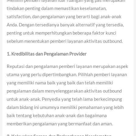
Memilih pemberi layanan luar ruangan yang pas merupakan
tindakan penting dalam memastikan keselamatan,
satisfaction, dan pengalaman yang berarti bagi anak-anak
Anda. Dengan tersedianya banyak alternatif yang tersedia,
penting untuk memperhitungkan beberapa faktor kunci
sebelum menentukan pemberi layanan aktivitas outbound.
1. Kredibilitas dan Pengalaman Provider
Reputasi dan pengalaman pemberi layanan merupakan aspek
utama yang perlu dipertimbangkan. Pilihlah pemberi layanan
yang memiliki nama baik yang baik dan telah memiliki
pengalaman dalam menyelenggarakan aktivitas outbound
untuk anak-anak. Penyedia yang telah lama berkecimpung
dalam bidang ini umumnya memiliki pemahaman yang lebih
baik tentang kebutuhan anak-anak dan bagaimana
memberikan pengalaman yang bermanfaat dan aman.