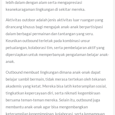
lebih dalam dengan alam serta mengapresiasi
keanekaragaman lingkungan di sekitar mereka.
Aktivitas outdoor adalah jenis aktivitas luar ruangan yang
dirancang khusus bagi mengajak anak-anak berpartisipasi
dalam berbagai permainan dan tantangan yang seru.
Keunikan outbound terletak pada kombinasi unsur
petualangan, kolaborasi tim, serta pembelajaran aktif yang
dipersiapkan untuk memperbanyak pengalaman belajar anak-
anak.
Outbound membuat lingkungan dimana anak-anak dapat
belajar sambil bermain, tidak merasa tertekan oleh tekanan
akademis yang ketat. Mereka bisa latih keterampilan sosial,
tingkatkan kepercayaan diri, serta nikmati kegembiraan
bersama teman-teman mereka. Selain itu, outbound juga
membantu anak-anak agar bisa mengembangkan
keterampilan kepemimpinan, kolaborasi, serta kemampuan