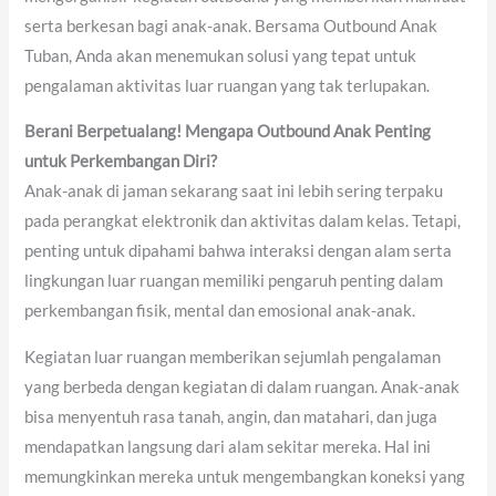
serta berkesan bagi anak-anak. Bersama Outbound Anak
Tuban, Anda akan menemukan solusi yang tepat untuk
pengalaman aktivitas luar ruangan yang tak terlupakan.
Berani Berpetualang! Mengapa Outbound Anak Penting
untuk Perkembangan Diri?
Anak-anak di jaman sekarang saat ini lebih sering terpaku
pada perangkat elektronik dan aktivitas dalam kelas. Tetapi,
penting untuk dipahami bahwa interaksi dengan alam serta
lingkungan luar ruangan memiliki pengaruh penting dalam
perkembangan fisik, mental dan emosional anak-anak.
Kegiatan luar ruangan memberikan sejumlah pengalaman
yang berbeda dengan kegiatan di dalam ruangan. Anak-anak
bisa menyentuh rasa tanah, angin, dan matahari, dan juga
mendapatkan langsung dari alam sekitar mereka. Hal ini
memungkinkan mereka untuk mengembangkan koneksi yang