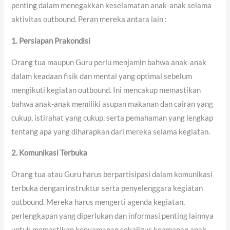
penting dalam menegakkan keselamatan anak-anak selama
aktivitas outbound. Peran mereka antara lain :
1. Persiapan Prakondisi
Orang tua maupun Guru perlu menjamin bahwa anak-anak
dalam keadaan fisik dan mental yang optimal sebelum
mengikuti kegiatan outbound. Ini mencakup memastikan
bahwa anak-anak memiliki asupan makanan dan cairan yang
cukup, istirahat yang cukup, serta pemahaman yang lengkap
tentang apa yang diharapkan dari mereka selama kegiatan.
2. Komunikasi Terbuka
Orang tua atau Guru harus berpartisipasi dalam komunikasi
terbuka dengan instruktur serta penyelenggara kegiatan
outbound. Mereka harus mengerti agenda kegiatan,
perlengkapan yang diperlukan dan informasi penting lainnya
untuk memastikan kenyamanan sekaligus keamanan anak-