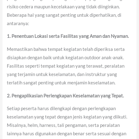
risiko cedera maupun kecelakaan yang tidak diinginkan.
Beberapa hal yang sangat penting untuk diperhatikan, di
antaranya:
1. Penentuan Lokasi serta Fasilitas yang Aman dan Nyaman.
Memastikan bahwa tempat kegiatan telah diperiksa serta
disiapkan dengan baik untuk kegiatan outdoor anak-anak.
Fasilitas seperti tempat kegiatan yang terawat, peralatan
yang terjamin untuk keselamatan, dan instruktur yang
terlatih sangat penting untuk menjamin keselamatan.
2. Pengaplikasian Perlengkapan Keselamatan yang Tepat.
Setiap peserta harus dilengkapi dengan perlengkapan
keselamatan yang tepat dengan jenis kegiatan yang diikuti.
Misalnya, helm, harness, tali pengaman, serta peralatan
lainnya harus digunakan dengan benar serta sesuai dengan