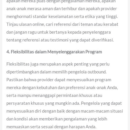
apakah mereka puas dengan pengalaman mereka, apakah
anak-anak merasa aman dan terhibur dan apakah provider
menghormati standar keselamatan serta etika yang tinggi.
Tinjau ulasan online, cari referensi dari teman atau kerabat
dan jangan ragu untuk bertanya kepada penyelenggara
tentang referensi atau testimoni yang dapat diverifikasi.
4. Fleksibilitas dalam Menyelenggarakan Program
Fleksibilitas juga merupakan aspek penting yang perlu
dipertimbangkan dalam memilih pengelola outbound.
Pastikan bahwa provider dapat menyesuaikan program
mereka dengan kebutuhan dan preferensi anak-anak Anda,
serta mampu menanggapi permintaan khusus atau
persyaratan khusus yang mungkin ada. Pengelola yang dapat
menyesuaikan diri dengan baik dengan macam-macam situasi
dan kondisi akan memberikan pengalaman yang lebih
memuaskan serta sesuai dengan harapan Anda.