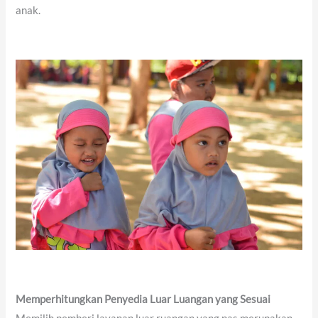
anak.
Memperhitungkan Penyedia Luar Luangan yang Sesuai