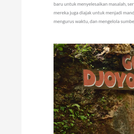
baru untuk menyelesaikan masalah, sert
mereka juga diajak untuk menjadi mand
mengurus waktu, dan mengelola sumber