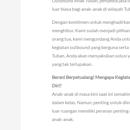
Outbound Anak Tuban, penyedia jasa
luar biasa bagi anak-anak di wilayah Tu
Dengan komitmen untuk menghadirkan 
menghibur. Kami sudah menjadi pilih
orang tua, kami mengundang Anda untu
kegiatan outbound yang berguna serta
Tuban, Anda akan menyaksikan solusi y
yang tak terlupakan.
Berani Berpetualang! Mengapa Kegiat
Diri?
Anak-anak di masa kini saat ini semaki
dalam kelas. Namun, penting untuk dii
luar ruangan memiliki peranan penting
anak-anak.