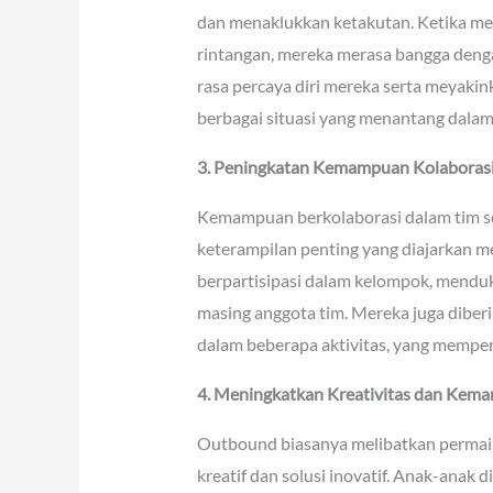
dan menaklukkan ketakutan. Ketika mer
rintangan, mereka merasa bangga den
rasa percaya diri mereka serta meya
berbagai situasi yang menantang dalam
3. Peningkatan Kemampuan Kolaboras
Kemampuan berkolaborasi dalam tim 
keterampilan penting yang diajarkan m
berpartisipasi dalam kelompok, menduk
masing anggota tim. Mereka juga dibe
dalam beberapa aktivitas, yang mempe
4. Meningkatkan Kreativitas dan Kema
Outbound biasanya melibatkan perma
kreatif dan solusi inovatif. Anak-anak 