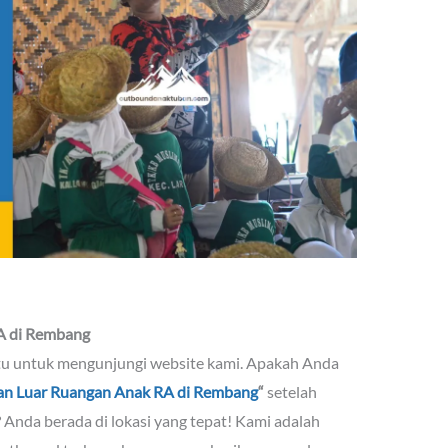
A di Rembang
tu untuk mengunjungi website kami. Apakah Anda
tan Luar Ruangan Anak RA di Rembang
“
setelah
Anda berada di lokasi yang tepat! Kami adalah