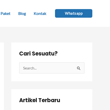
Paket
Blog
Kontak
Whatsapp
Cari Sesuatu?
C
a
r
i
Artikel Terbaru
u
n