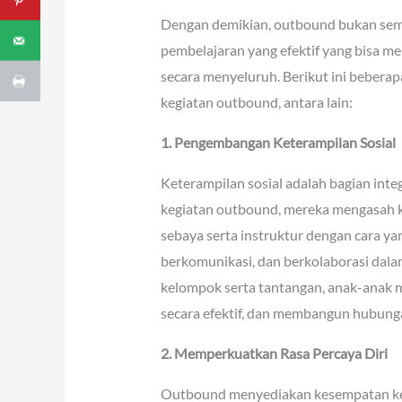
Dengan demikian, outbound bukan semat
pembelajaran yang efektif yang bisa
secara menyeluruh. Berikut ini beberap
kegiatan outbound, antara lain:
1. Pengembangan Keterampilan Sosial
Keterampilan sosial adalah bagian integ
kegiatan outbound, mereka mengasah
sebaya serta instruktur dengan cara ya
berkomunikasi, dan berkolaborasi dal
kelompok serta tantangan, anak-anak 
secara efektif, dan membangun hubunga
2. Memperkuatkan Rasa Percaya Diri
Outbound menyediakan kesempatan ke