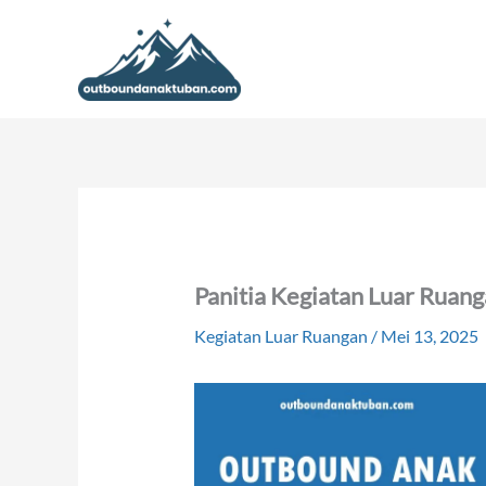
Lewati
ke
konten
Panitia Kegiatan Luar Ruan
Kegiatan Luar Ruangan
/
Mei 13, 2025