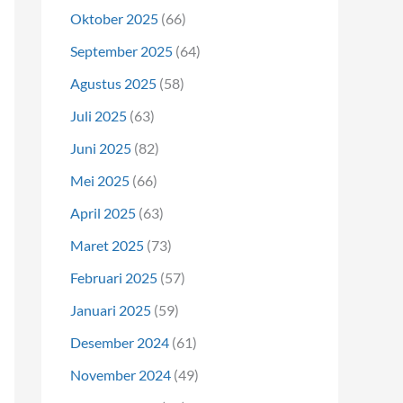
Oktober 2025
(66)
September 2025
(64)
Agustus 2025
(58)
Juli 2025
(63)
Juni 2025
(82)
Mei 2025
(66)
April 2025
(63)
Maret 2025
(73)
Februari 2025
(57)
Januari 2025
(59)
Desember 2024
(61)
November 2024
(49)