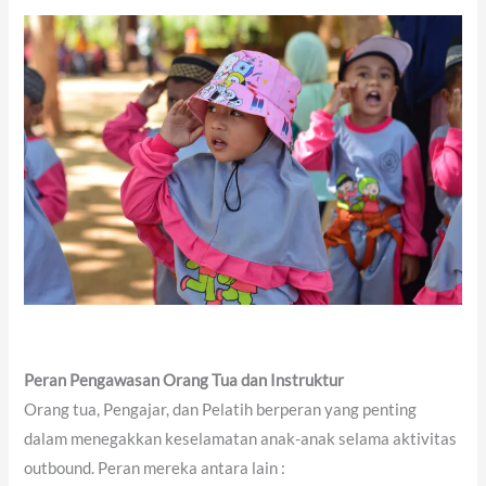
Peran Pengawasan Orang Tua dan Instruktur
Orang tua, Pengajar, dan Pelatih berperan yang penting
dalam menegakkan keselamatan anak-anak selama aktivitas
outbound. Peran mereka antara lain :