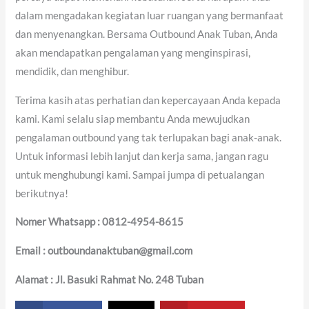
dalam mengadakan kegiatan luar ruangan yang bermanfaat
dan menyenangkan. Bersama Outbound Anak Tuban, Anda
akan mendapatkan pengalaman yang menginspirasi,
mendidik, dan menghibur.
Terima kasih atas perhatian dan kepercayaan Anda kepada
kami. Kami selalu siap membantu Anda mewujudkan
pengalaman outbound yang tak terlupakan bagi anak-anak.
Untuk informasi lebih lanjut dan kerja sama, jangan ragu
untuk menghubungi kami. Sampai jumpa di petualangan
berikutnya!
Nomer Whatsapp : 0812-4954-8615
Email : outboundanaktuban@gmail.com
Alamat : Jl. Basuki Rahmat No. 248 Tuban