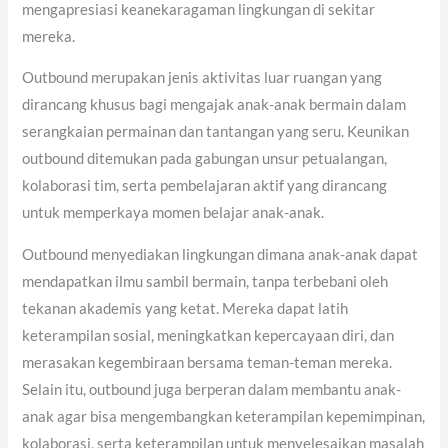
mengapresiasi keanekaragaman lingkungan di sekitar
mereka.
Outbound merupakan jenis aktivitas luar ruangan yang
dirancang khusus bagi mengajak anak-anak bermain dalam
serangkaian permainan dan tantangan yang seru. Keunikan
outbound ditemukan pada gabungan unsur petualangan,
kolaborasi tim, serta pembelajaran aktif yang dirancang
untuk memperkaya momen belajar anak-anak.
Outbound menyediakan lingkungan dimana anak-anak dapat
mendapatkan ilmu sambil bermain, tanpa terbebani oleh
tekanan akademis yang ketat. Mereka dapat latih
keterampilan sosial, meningkatkan kepercayaan diri, dan
merasakan kegembiraan bersama teman-teman mereka.
Selain itu, outbound juga berperan dalam membantu anak-
anak agar bisa mengembangkan keterampilan kepemimpinan,
kolaborasi, serta keterampilan untuk menyelesaikan masalah