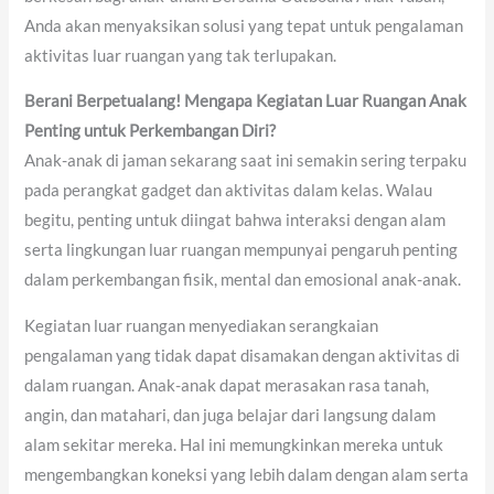
Anda akan menyaksikan solusi yang tepat untuk pengalaman
aktivitas luar ruangan yang tak terlupakan.
Berani Berpetualang! Mengapa Kegiatan Luar Ruangan Anak
Penting untuk Perkembangan Diri?
Anak-anak di jaman sekarang saat ini semakin sering terpaku
pada perangkat gadget dan aktivitas dalam kelas. Walau
begitu, penting untuk diingat bahwa interaksi dengan alam
serta lingkungan luar ruangan mempunyai pengaruh penting
dalam perkembangan fisik, mental dan emosional anak-anak.
Kegiatan luar ruangan menyediakan serangkaian
pengalaman yang tidak dapat disamakan dengan aktivitas di
dalam ruangan. Anak-anak dapat merasakan rasa tanah,
angin, dan matahari, dan juga belajar dari langsung dalam
alam sekitar mereka. Hal ini memungkinkan mereka untuk
mengembangkan koneksi yang lebih dalam dengan alam serta