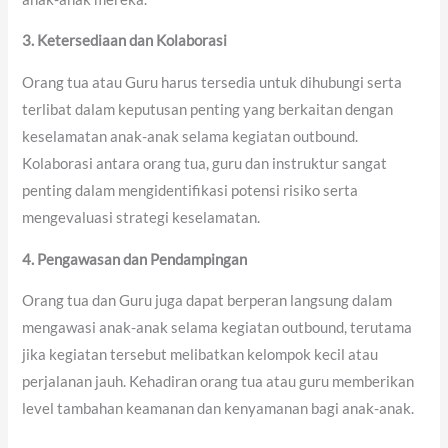
3. Ketersediaan dan Kolaborasi
Orang tua atau Guru harus tersedia untuk dihubungi serta
terlibat dalam keputusan penting yang berkaitan dengan
keselamatan anak-anak selama kegiatan outbound.
Kolaborasi antara orang tua, guru dan instruktur sangat
penting dalam mengidentifikasi potensi risiko serta
mengevaluasi strategi keselamatan.
4. Pengawasan dan Pendampingan
Orang tua dan Guru juga dapat berperan langsung dalam
mengawasi anak-anak selama kegiatan outbound, terutama
jika kegiatan tersebut melibatkan kelompok kecil atau
perjalanan jauh. Kehadiran orang tua atau guru memberikan
level tambahan keamanan dan kenyamanan bagi anak-anak.