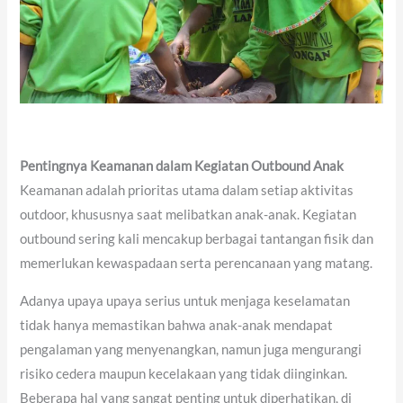
Pentingnya Keamanan dalam Kegiatan Outbound Anak
Keamanan adalah prioritas utama dalam setiap aktivitas
outdoor, khususnya saat melibatkan anak-anak. Kegiatan
outbound sering kali mencakup berbagai tantangan fisik dan
memerlukan kewaspadaan serta perencanaan yang matang.
Adanya upaya upaya serius untuk menjaga keselamatan
tidak hanya memastikan bahwa anak-anak mendapat
pengalaman yang menyenangkan, namun juga mengurangi
risiko cedera maupun kecelakaan yang tidak diinginkan.
Beberapa hal yang sangat penting untuk diperhatikan, di