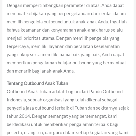
Dengan mempertimbangkan parameter di atas, Anda dapat
membuat kebijakan yang berpengetahuan dan cerdas dalam
memilih pengelola outbound untuk anak-anak Anda. Ingatlah
bahwa keamanan dan kenyamanan anak-anak harus selalu
menjadi prioritas utama. Dengan memilih pengelola yang
terpercaya, memiliki layanan dan peralatan keselamatan
yang cukup serta memiliki nama baik yang baik, Anda dapat
memberikan pengalaman belajar outbound yang bermanfaat
dan menarik bagi anak-anak Anda.
Tentang Outbound Anak Tuban
Outbound Anak Tuban adalah bagian dari Pandu Outbound
Indonesia, sebuah organisasi yang telah dikenal sebagai
penyedia jasa outbound terbaik di Tuban dan sekitarnya sejak
tahun 2014. Dengan semangat yang bersemangat, kami
berdedikasi untuk memberikan pengalaman terbaik bagi
peserta, orang tua, dan guru dalam setiap kegiatan yang kami