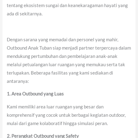
tentang ekosistem sungai dan keanekaragaman hayati yang
ada di sekitarnya.
Dengan sarana yang memadai dan personel yang mahir,
Outbound Anak Tuban siap menjadi partner terpercaya dalam
mendukung pertumbuhan dan pembelajaran anak-anak
melalui petualangan luar ruangan yang memukau serta tak
terlupakan. Beberapa fasilitas yang kami sediakan di
antaranya:
1. Area Outbound yang Luas
Kami memiliki area luar ruangan yang besar dan
komprehensif yang cocok untuk berbagai kegiatan outdoor,
mulai dari game kolaboratif hingga simulasi peran.
2. Perangkat Outbound yang Safety