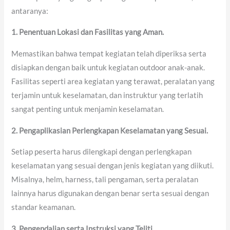
antaranya:
1. Penentuan Lokasi dan Fasilitas yang Aman.
Memastikan bahwa tempat kegiatan telah diperiksa serta
disiapkan dengan baik untuk kegiatan outdoor anak-anak.
Fasilitas seperti area kegiatan yang terawat, peralatan yang
terjamin untuk keselamatan, dan instruktur yang terlatih
sangat penting untuk menjamin keselamatan.
2. Pengaplikasian Perlengkapan Keselamatan yang Sesuai.
Setiap peserta harus dilengkapi dengan perlengkapan
keselamatan yang sesuai dengan jenis kegiatan yang diikuti.
Misalnya, helm, harness, tali pengaman, serta peralatan
lainnya harus digunakan dengan benar serta sesuai dengan
standar keamanan.
3. Pengendalian serta Instruksi yang Teliti.