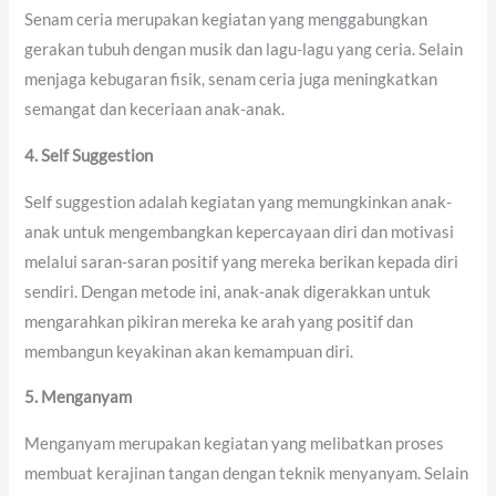
Senam ceria merupakan kegiatan yang menggabungkan
gerakan tubuh dengan musik dan lagu-lagu yang ceria. Selain
menjaga kebugaran fisik, senam ceria juga meningkatkan
semangat dan keceriaan anak-anak.
4. Self Suggestion
Self suggestion adalah kegiatan yang memungkinkan anak-
anak untuk mengembangkan kepercayaan diri dan motivasi
melalui saran-saran positif yang mereka berikan kepada diri
sendiri. Dengan metode ini, anak-anak digerakkan untuk
mengarahkan pikiran mereka ke arah yang positif dan
membangun keyakinan akan kemampuan diri.
5. Menganyam
Menganyam merupakan kegiatan yang melibatkan proses
membuat kerajinan tangan dengan teknik menyanyam. Selain