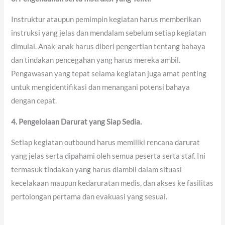
Instruktur ataupun pemimpin kegiatan harus memberikan
instruksi yang jelas dan mendalam sebelum setiap kegiatan
dimulai. Anak-anak harus diberi pengertian tentang bahaya
dan tindakan pencegahan yang harus mereka ambil.
Pengawasan yang tepat selama kegiatan juga amat penting
untuk mengidentifikasi dan menangani potensi bahaya
dengan cepat.
4. Pengelolaan Darurat yang Siap Sedia.
Setiap kegiatan outbound harus memiliki rencana darurat
yang jelas serta dipahami oleh semua peserta serta staf. Ini
termasuk tindakan yang harus diambil dalam situasi
kecelakaan maupun kedaruratan medis, dan akses ke fasilitas
pertolongan pertama dan evakuasi yang sesuai.