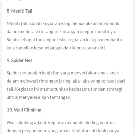
8. Meniti Tali
Meniti tali adalah kegiatan yang memasukkan anak-anak
dalam melintasi rintangan-rintangan dengan menitinya.
Selain sebagai tantangan fisik, kegiatan ini juga membantu
keterampilan keseimbangan dan kepercayaan diri.
9. Spider Net
Spider net adalah kegiatan yang menyertakan anak-anak
dalam melewati rintangan jaring laba-laba yang terbuat dari
tali. Kegiatan ini membutuhkan kerjasama tim dan strategi
untuk menyelesaikan tantangan.
10. Wall Climbing
Wall climbing adalah kegiatan mendaki dinding buatan
dengan pengamanan yang aman. Kegiatan ini tidak hanya