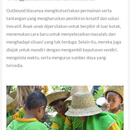
Outbound biasanya mengikutsertakan permainan serta
tantangan yang mengharuskan pemikiran kreatif dan solusi
inovatif. Anak-anak dipersilakan untuk berpikir di luar kotak,
menemukan cara baru untuk menyelesaikan masalah, dan
menghadapi situasi yang tak terduga. Selain itu, mereka juga
diajak untuk mandiri dengan mengambil keputusan sendiri,
mengelola waktu, serta mengurus sumber daya yang
tersedia.