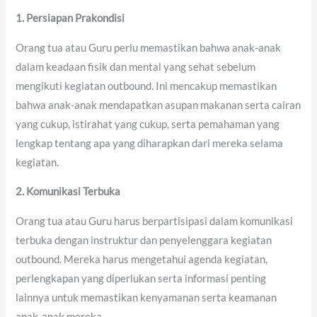
1. Persiapan Prakondisi
Orang tua atau Guru perlu memastikan bahwa anak-anak
dalam keadaan fisik dan mental yang sehat sebelum
mengikuti kegiatan outbound. Ini mencakup memastikan
bahwa anak-anak mendapatkan asupan makanan serta cairan
yang cukup, istirahat yang cukup, serta pemahaman yang
lengkap tentang apa yang diharapkan dari mereka selama
kegiatan.
2. Komunikasi Terbuka
Orang tua atau Guru harus berpartisipasi dalam komunikasi
terbuka dengan instruktur dan penyelenggara kegiatan
outbound. Mereka harus mengetahui agenda kegiatan,
perlengkapan yang diperlukan serta informasi penting
lainnya untuk memastikan kenyamanan serta keamanan
anak-anak mereka.