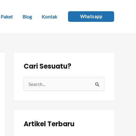
Paket
Blog
Kontak
Whatsapp
Cari Sesuatu?
C
a
r
i
Artikel Terbaru
u
n