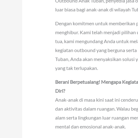
Outbound Anak Tuban, penyedia jasa
luar biasa bagi anak-anak di wilayah Tu
Dengan komitmen untuk memberikan pe
menghibur. Kami telah menjadi pilihan
tua, kami mengundang Anda untuk mel
kegiatan outbound yang berguna serta
Tuban, Anda akan menyaksikan solusi y
yang tak terlupakan.
Berani Berpetualang! Mengapa Kegiat
Diri?
Anak-anak di masa kini saat ini cender
dan aktivitas dalam ruangan. Walau be
alam serta lingkungan luar ruangan me
mental dan emosional anak-anak.