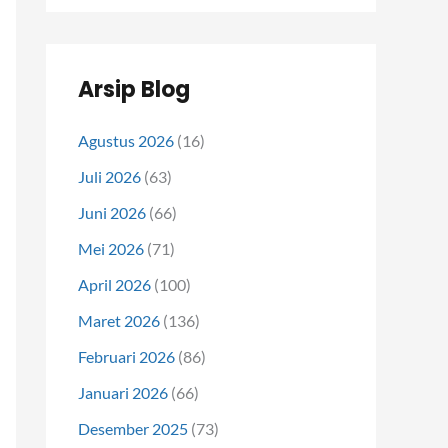
Arsip Blog
Agustus 2026
(16)
Juli 2026
(63)
Juni 2026
(66)
Mei 2026
(71)
April 2026
(100)
Maret 2026
(136)
Februari 2026
(86)
Januari 2026
(66)
Desember 2025
(73)