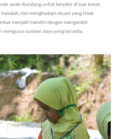
 Anak-anak diundang untuk berpikir di luar kotak,
asalah, dan menghadapi situasi yang tidak
ak untuk menjadi mandiri dengan mengambil
n mengurus sumber daya yang tersedia.