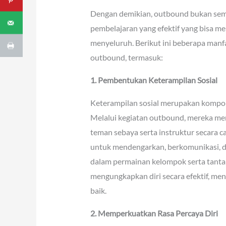
Dengan demikian, outbound bukan semat
pembelajaran yang efektif yang bisa 
menyeluruh. Berikut ini beberapa manfa
outbound, termasuk:
1. Pembentukan Keterampilan Sosial
Keterampilan sosial merupakan kompon
Melalui kegiatan outbound, mereka 
teman sebaya serta instruktur secara 
untuk mendengarkan, berkomunikasi, d
dalam permainan kelompok serta tanta
mengungkapkan diri secara efektif, 
baik.
2. Memperkuatkan Rasa Percaya Diri