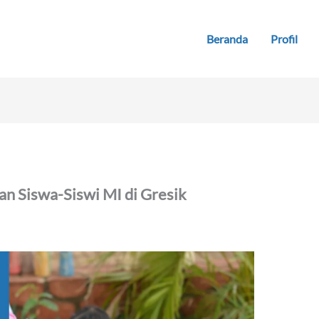
Beranda
Profil
an Siswa-Siswi MI di Gresik