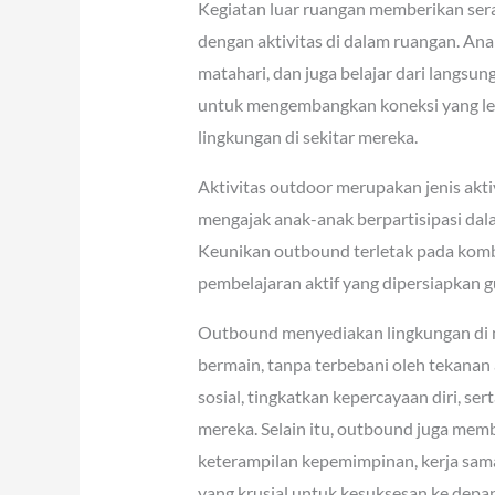
Kegiatan luar ruangan memberikan ser
dengan aktivitas di dalam ruangan. An
matahari, dan juga belajar dari langsun
untuk mengembangkan koneksi yang leb
lingkungan di sekitar mereka.
Aktivitas outdoor merupakan jenis akti
mengajak anak-anak berpartisipasi dal
Keunikan outbound terletak pada kombi
pembelajaran aktif yang dipersiapkan
Outbound menyediakan lingkungan di 
bermain, tanpa terbebani oleh tekanan 
sosial, tingkatkan kepercayaan diri, 
mereka. Selain itu, outbound juga m
keterampilan kepemimpinan, kerja sa
yang krusial untuk kesuksesan ke depan