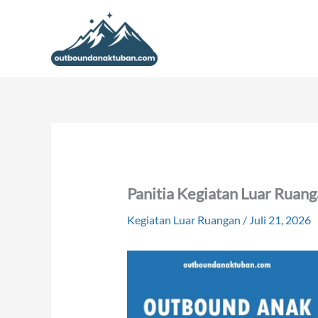
Lewati
ke
konten
Panitia Kegiatan Luar Ruang
Kegiatan Luar Ruangan
/
Juli 21, 2026