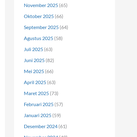
November 2025
(65)
Oktober 2025
(66)
September 2025
(64)
Agustus 2025
(58)
Juli 2025
(63)
Juni 2025
(82)
Mei 2025
(66)
April 2025
(63)
Maret 2025
(73)
Februari 2025
(57)
Januari 2025
(59)
Desember 2024
(61)