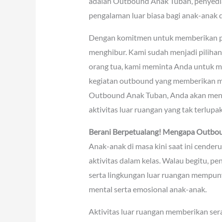
adalah Outbound Anak Tuban, penyedi
pengalaman luar biasa bagi anak-anak d
Dengan komitmen untuk memberikan pe
menghibur. Kami sudah menjadi pilih
orang tua, kami meminta Anda untuk 
kegiatan outbound yang memberikan ma
Outbound Anak Tuban, Anda akan mend
aktivitas luar ruangan yang tak terlupa
Berani Berpetualang! Mengapa Outbou
Anak-anak di masa kini saat ini cender
aktivitas dalam kelas. Walau begitu, p
serta lingkungan luar ruangan mempun
mental serta emosional anak-anak.
Aktivitas luar ruangan memberikan se