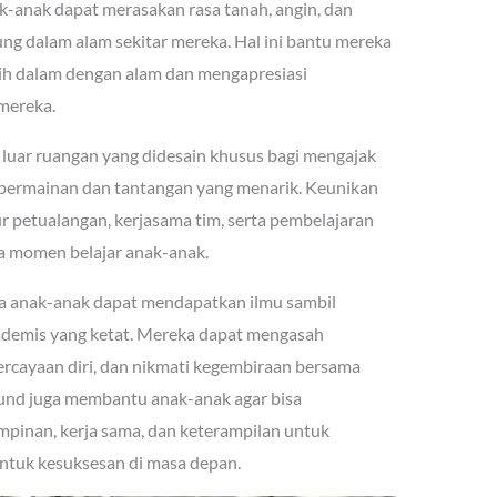
k-anak dapat merasakan rasa tanah, angin, dan
ng dalam alam sekitar mereka. Hal ini bantu mereka
h dalam dengan alam dan mengapresiasi
mereka.
as luar ruangan yang didesain khusus bagi mengajak
permainan dan tantangan yang menarik. Keunikan
 petualangan, kerjasama tim, serta pembelajaran
a momen belajar anak-anak.
 anak-anak dapat mendapatkan ilmu sambil
kademis yang ketat. Mereka dapat mengasah
ercayaan diri, dan nikmati kegembiraan bersama
ound juga membantu anak-anak agar bisa
inan, kerja sama, dan keterampilan untuk
ntuk kesuksesan di masa depan.