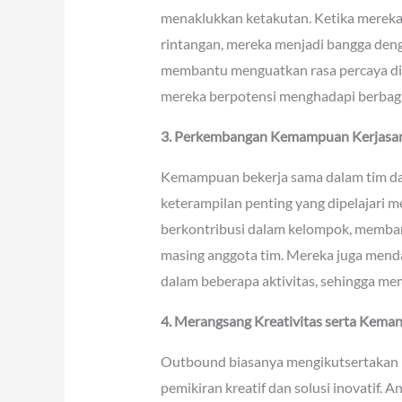
menaklukkan ketakutan. Ketika mereka
rintangan, mereka menjadi bangga deng
membantu menguatkan rasa percaya d
mereka berpotensi menghadapi berbaga
3. Perkembangan Kemampuan Kerjasa
Kemampuan bekerja sama dalam tim d
keterampilan penting yang dipelajari 
berkontribusi dalam kelompok, memban
masing anggota tim. Mereka juga men
dalam beberapa aktivitas, sehingga m
4. Merangsang Kreativitas serta Keman
Outbound biasanya mengikutsertakan
pemikiran kreatif dan solusi inovatif.