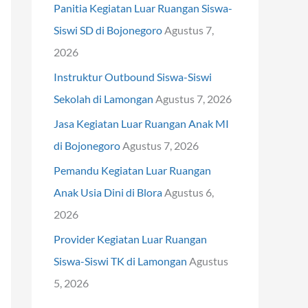
Panitia Kegiatan Luar Ruangan Siswa-
t
Siswi SD di Bojonegoro
Agustus 7,
u
2026
k
Instruktur Outbound Siswa-Siswi
:
Sekolah di Lamongan
Agustus 7, 2026
Jasa Kegiatan Luar Ruangan Anak MI
di Bojonegoro
Agustus 7, 2026
Pemandu Kegiatan Luar Ruangan
Anak Usia Dini di Blora
Agustus 6,
2026
Provider Kegiatan Luar Ruangan
Siswa-Siswi TK di Lamongan
Agustus
5, 2026