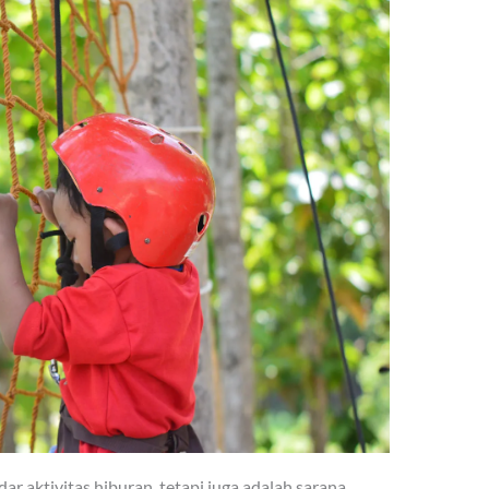
r aktivitas hiburan, tetapi juga adalah sarana