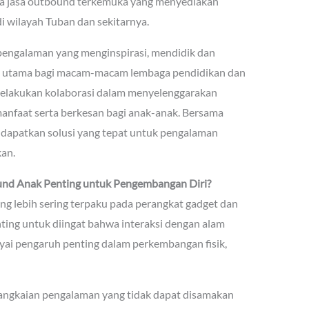
a jasa outbound terkemuka yang menyediakan
i wilayah Tuban dan sekitarnya.
ngalaman yang menginspirasi, mendidik dan
an utama bagi macam-macam lembaga pendidikan dan
melakukan kolaborasi dalam menyelenggarakan
nfaat serta berkesan bagi anak-anak. Bersama
apatkan solusi yang tepat untuk pengalaman
kan.
nd Anak Penting untuk Pengembangan Diri?
ung lebih sering terpaku pada perangkat gadget dan
enting untuk diingat bahwa interaksi dengan alam
yai pengaruh penting dalam perkembangan fisik,
rangkaian pengalaman yang tidak dapat disamakan