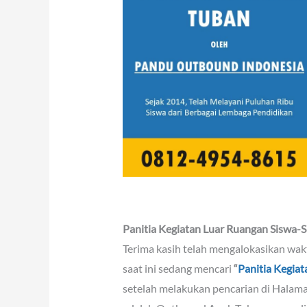
Panitia Kegiatan Luar Ruangan Siswa-S
Terima kasih telah mengalokasikan wa
saat ini sedang mencari
“
Panitia Kegiat
setelah melakukan pencarian di Halama