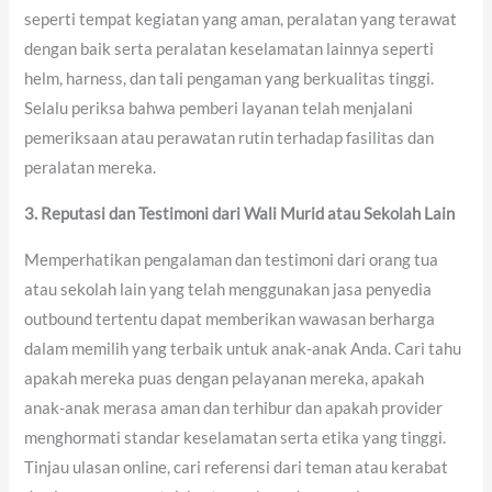
seperti tempat kegiatan yang aman, peralatan yang terawat
dengan baik serta peralatan keselamatan lainnya seperti
helm, harness, dan tali pengaman yang berkualitas tinggi.
Selalu periksa bahwa pemberi layanan telah menjalani
pemeriksaan atau perawatan rutin terhadap fasilitas dan
peralatan mereka.
3. Reputasi dan Testimoni dari Wali Murid atau Sekolah Lain
Memperhatikan pengalaman dan testimoni dari orang tua
atau sekolah lain yang telah menggunakan jasa penyedia
outbound tertentu dapat memberikan wawasan berharga
dalam memilih yang terbaik untuk anak-anak Anda. Cari tahu
apakah mereka puas dengan pelayanan mereka, apakah
anak-anak merasa aman dan terhibur dan apakah provider
menghormati standar keselamatan serta etika yang tinggi.
Tinjau ulasan online, cari referensi dari teman atau kerabat