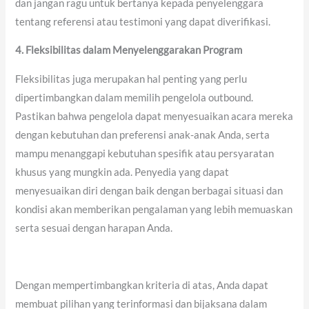
dan jangan ragu untuk bertanya kepada penyelenggara
tentang referensi atau testimoni yang dapat diverifikasi.
4. Fleksibilitas dalam Menyelenggarakan Program
Fleksibilitas juga merupakan hal penting yang perlu
dipertimbangkan dalam memilih pengelola outbound.
Pastikan bahwa pengelola dapat menyesuaikan acara mereka
dengan kebutuhan dan preferensi anak-anak Anda, serta
mampu menanggapi kebutuhan spesifik atau persyaratan
khusus yang mungkin ada. Penyedia yang dapat
menyesuaikan diri dengan baik dengan berbagai situasi dan
kondisi akan memberikan pengalaman yang lebih memuaskan
serta sesuai dengan harapan Anda.
Dengan mempertimbangkan kriteria di atas, Anda dapat
membuat pilihan yang terinformasi dan bijaksana dalam