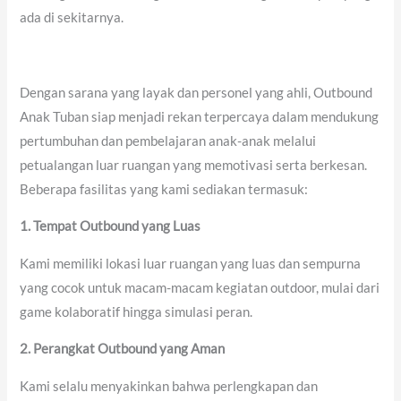
ada di sekitarnya.
Dengan sarana yang layak dan personel yang ahli, Outbound
Anak Tuban siap menjadi rekan terpercaya dalam mendukung
pertumbuhan dan pembelajaran anak-anak melalui
petualangan luar ruangan yang memotivasi serta berkesan.
Beberapa fasilitas yang kami sediakan termasuk:
1. Tempat Outbound yang Luas
Kami memiliki lokasi luar ruangan yang luas dan sempurna
yang cocok untuk macam-macam kegiatan outdoor, mulai dari
game kolaboratif hingga simulasi peran.
2. Perangkat Outbound yang Aman
Kami selalu menyakinkan bahwa perlengkapan dan