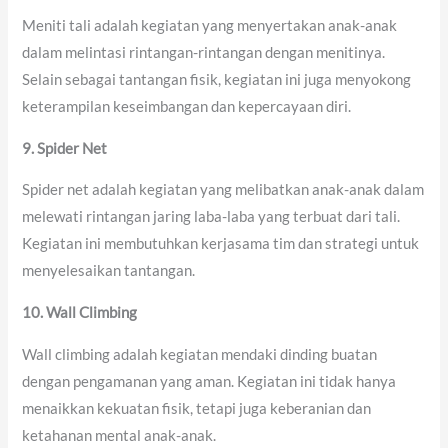
Meniti tali adalah kegiatan yang menyertakan anak-anak
dalam melintasi rintangan-rintangan dengan menitinya.
Selain sebagai tantangan fisik, kegiatan ini juga menyokong
keterampilan keseimbangan dan kepercayaan diri.
9. Spider Net
Spider net adalah kegiatan yang melibatkan anak-anak dalam
melewati rintangan jaring laba-laba yang terbuat dari tali.
Kegiatan ini membutuhkan kerjasama tim dan strategi untuk
menyelesaikan tantangan.
10. Wall Climbing
Wall climbing adalah kegiatan mendaki dinding buatan
dengan pengamanan yang aman. Kegiatan ini tidak hanya
menaikkan kekuatan fisik, tetapi juga keberanian dan
ketahanan mental anak-anak.