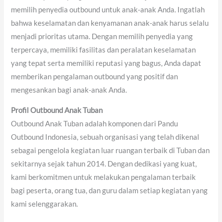
memilih penyedia outbound untuk anak-anak Anda. Ingatlah
bahwa keselamatan dan kenyamanan anak-anak harus selalu
menjadi prioritas utama. Dengan memilih penyedia yang
terpercaya, memiliki fasilitas dan peralatan keselamatan
yang tepat serta memiliki reputasi yang bagus, Anda dapat
memberikan pengalaman outbound yang positif dan
mengesankan bagi anak-anak Anda.
Profil Outbound Anak Tuban
Outbound Anak Tuban adalah komponen dari Pandu
Outbound Indonesia, sebuah organisasi yang telah dikenal
sebagai pengelola kegiatan luar ruangan terbaik di Tuban dan
sekitarnya sejak tahun 2014. Dengan dedikasi yang kuat,
kami berkomitmen untuk melakukan pengalaman terbaik
bagi peserta, orang tua, dan guru dalam setiap kegiatan yang
kami selenggarakan.