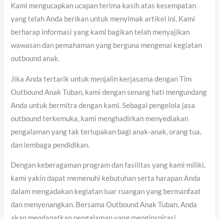
Kami mengucapkan ucapan terima kasih atas kesempatan
yang telah Anda berikan untuk menyimak artikel ini. Kami
berharap informasi yang kami bagikan telah menyajikan
wawasan dan pemahaman yang berguna mengenai kegiatan
outbound anak.
Jika Anda tertarik untuk menjalin kerjasama dengan Tim
Outbound Anak Tuban, kami dengan senang hati mengundang
Anda untuk bermitra dengan kami. Sebagai pengelola jasa
outbound terkemuka, kami menghadirkan menyediakan
pengalaman yang tak terlupakan bagi anak-anak, orang tua,
dan lembaga pendidikan.
Dengan keberagaman program dan fasilitas yang kami miliki,
kami yakin dapat memenuhi kebutuhan serta harapan Anda
dalam mengadakan kegiatan luar ruangan yang bermanfaat
dan menyenangkan. Bersama Outbound Anak Tuban, Anda
akan mendapatkan pengalaman yang menginspirasi,