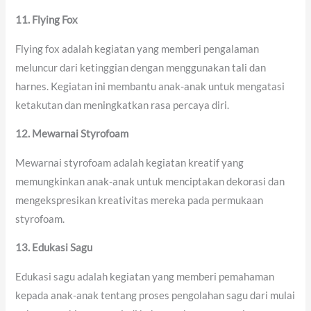
11. Flying Fox
Flying fox adalah kegiatan yang memberi pengalaman
meluncur dari ketinggian dengan menggunakan tali dan
harnes. Kegiatan ini membantu anak-anak untuk mengatasi
ketakutan dan meningkatkan rasa percaya diri.
12. Mewarnai Styrofoam
Mewarnai styrofoam adalah kegiatan kreatif yang
memungkinkan anak-anak untuk menciptakan dekorasi dan
mengekspresikan kreativitas mereka pada permukaan
styrofoam.
13. Edukasi Sagu
Edukasi sagu adalah kegiatan yang memberi pemahaman
kepada anak-anak tentang proses pengolahan sagu dari mulai