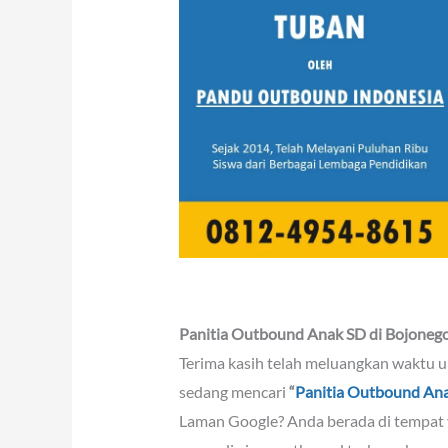
Panitia Outbound Anak SD di Bojoneg
Terima kasih telah meluangkan waktu u
sedang mencari
“
Panitia Outbound Ana
Laman Google? Anda berada di tempat 