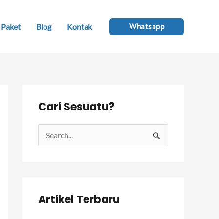
Paket
Blog
Kontak
Whatsapp
Cari Sesuatu?
C
a
r
i
Artikel Terbaru
u
n