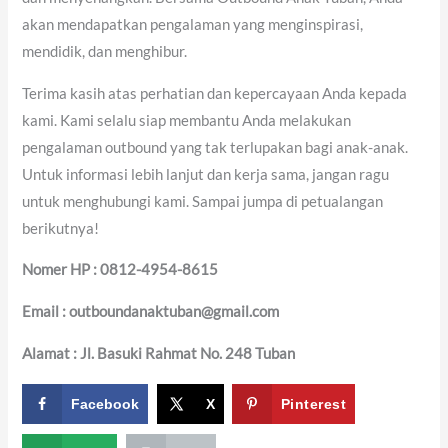
akan mendapatkan pengalaman yang menginspirasi,
mendidik, dan menghibur.
Terima kasih atas perhatian dan kepercayaan Anda kepada
kami. Kami selalu siap membantu Anda melakukan
pengalaman outbound yang tak terlupakan bagi anak-anak.
Untuk informasi lebih lanjut dan kerja sama, jangan ragu
untuk menghubungi kami. Sampai jumpa di petualangan
berikutnya!
Nomer HP : 0812-4954-8615
Email : outboundanaktuban@gmail.com
Alamat : Jl. Basuki Rahmat No. 248 Tuban
Facebook
X
Pinterest