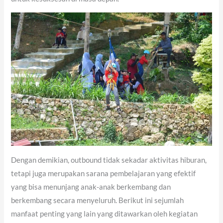
Dengan demikian, outbound tidak sekadar aktivitas hiburan,
tetapi juga merupakan sarana pembelajaran yang efektif
yang bisa menunjang anak-anak berkembang dan
berkembang secara menyeluruh. Berikut ini sejumlah
manfaat penting yang lain yang ditawarkan oleh kegiatan