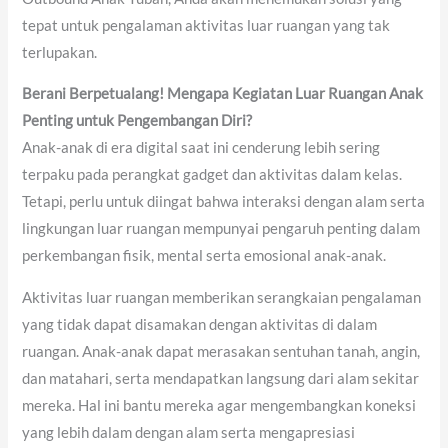
tepat untuk pengalaman aktivitas luar ruangan yang tak
terlupakan.
Berani Berpetualang! Mengapa Kegiatan Luar Ruangan Anak
Penting untuk Pengembangan Diri?
Anak-anak di era digital saat ini cenderung lebih sering
terpaku pada perangkat gadget dan aktivitas dalam kelas.
Tetapi, perlu untuk diingat bahwa interaksi dengan alam serta
lingkungan luar ruangan mempunyai pengaruh penting dalam
perkembangan fisik, mental serta emosional anak-anak.
Aktivitas luar ruangan memberikan serangkaian pengalaman
yang tidak dapat disamakan dengan aktivitas di dalam
ruangan. Anak-anak dapat merasakan sentuhan tanah, angin,
dan matahari, serta mendapatkan langsung dari alam sekitar
mereka. Hal ini bantu mereka agar mengembangkan koneksi
yang lebih dalam dengan alam serta mengapresiasi