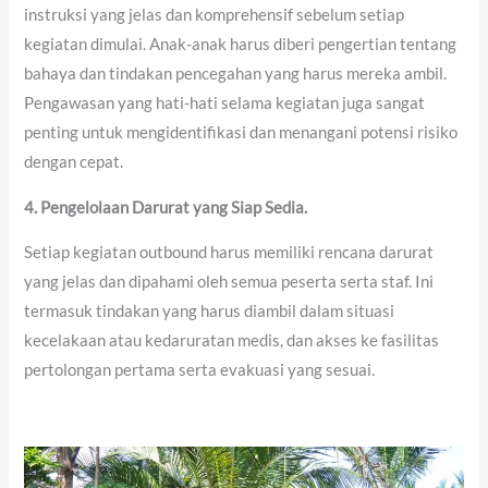
instruksi yang jelas dan komprehensif sebelum setiap
kegiatan dimulai. Anak-anak harus diberi pengertian tentang
bahaya dan tindakan pencegahan yang harus mereka ambil.
Pengawasan yang hati-hati selama kegiatan juga sangat
penting untuk mengidentifikasi dan menangani potensi risiko
dengan cepat.
4. Pengelolaan Darurat yang Siap Sedia.
Setiap kegiatan outbound harus memiliki rencana darurat
yang jelas dan dipahami oleh semua peserta serta staf. Ini
termasuk tindakan yang harus diambil dalam situasi
kecelakaan atau kedaruratan medis, dan akses ke fasilitas
pertolongan pertama serta evakuasi yang sesuai.