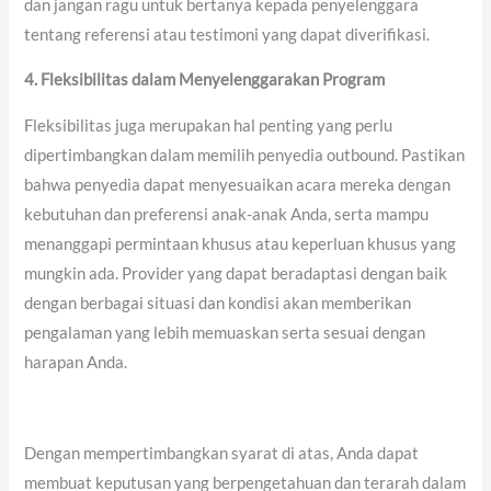
dan jangan ragu untuk bertanya kepada penyelenggara
tentang referensi atau testimoni yang dapat diverifikasi.
4. Fleksibilitas dalam Menyelenggarakan Program
Fleksibilitas juga merupakan hal penting yang perlu
dipertimbangkan dalam memilih penyedia outbound. Pastikan
bahwa penyedia dapat menyesuaikan acara mereka dengan
kebutuhan dan preferensi anak-anak Anda, serta mampu
menanggapi permintaan khusus atau keperluan khusus yang
mungkin ada. Provider yang dapat beradaptasi dengan baik
dengan berbagai situasi dan kondisi akan memberikan
pengalaman yang lebih memuaskan serta sesuai dengan
harapan Anda.
Dengan mempertimbangkan syarat di atas, Anda dapat
membuat keputusan yang berpengetahuan dan terarah dalam