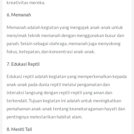
kreativitas mereka.
6. Memanah
Memanah adalah kegiatan yang mengajak anak-anak untuk
menyimak teknik memanah dengan menggunakan busur dan
panah. Selain sebagai olahraga, memanah juga menyokong
fokus, ketepatan, dan konsentrasi anak-anak.
7. Edukasi Reptil
Edukasi reptil adalah kegiatan yang memperkenalkan kepada
anak-anak pada dunia reptil melalui pengamatan dan
interaksi langsung dengan reptil-reptil yang aman dan
terkendali. Tujuan kegiatan ini adalah untuk meningkatkan
pemahaman anak-anak tentang keanekaragaman hayati dan
pentingnya melestarikan habitat alam.
8. Meniti Tali