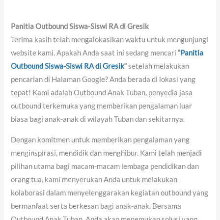
Panitia Outbound Siswa-Siswi RA di Gresik
Terima kasih telah mengalokasikan waktu untuk mengunjungi
website kami. Apakah Anda saat ini sedang mencari
“
Panitia
Outbound Siswa-Siswi RA di Gresik
“
setelah melakukan
pencarian di Halaman Google? Anda berada di lokasi yang
tepat! Kami adalah Outbound Anak Tuban, penyedia jasa
outbound terkemuka yang memberikan pengalaman luar
biasa bagi anak-anak di wilayah Tuban dan sekitarnya.
Dengan komitmen untuk memberikan pengalaman yang
menginspirasi, mendidik dan menghibur. Kami telah menjadi
pilihan utama bagi macam-macam lembaga pendidikan dan
orang tua, kami menyerukan Anda untuk melakukan
kolaborasi dalam menyelenggarakan kegiatan outbound yang
bermanfaat serta berkesan bagi anak-anak. Bersama
Outbound Anak Tuban, Anda akan menemukan solusi yang