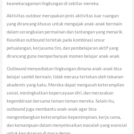
keanekaragaman lingkungan di sekitar mereka.
Aktivitas outdoor merupakan jenis aktivitas luar ruangan
yang dirancang khusus untuk mengajak anak-anak bermain
dalam serangkaian permainan dan tantangan yang menarik.
Keunikan outbound terletak pada kombinasi unsur
petualangan, kerjasama tim, dan pembelajaran aktif yang
dirancang guna memperbanyak momen belajar anak-anak.
Outbound menyediakan lingkungan dimana anak-anak bisa
belajar sambil bermain, tidak merasa tertekan oleh tekanan
akademis yang kaku. Mereka dapat mengasah keterampilan
sosial, meningkatkan kepercayaan diri, dan merasakan
kegembiraan bersama teman-teman mereka. Selain itu,
outbound juga membantu anak-anak agar bisa
mengembangkan keterampilan kepemimpinan, kerja sama,
dan kemampuan dalam menyelesaikan masalah yang esensial
untuk kesuksesan di masa depan.