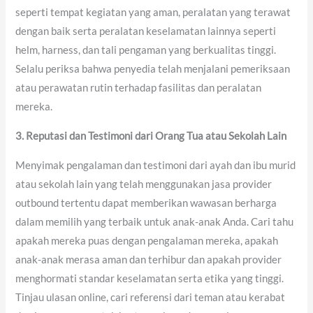
seperti tempat kegiatan yang aman, peralatan yang terawat
dengan baik serta peralatan keselamatan lainnya seperti
helm, harness, dan tali pengaman yang berkualitas tinggi.
Selalu periksa bahwa penyedia telah menjalani pemeriksaan
atau perawatan rutin terhadap fasilitas dan peralatan
mereka.
3. Reputasi dan Testimoni dari Orang Tua atau Sekolah Lain
Menyimak pengalaman dan testimoni dari ayah dan ibu murid
atau sekolah lain yang telah menggunakan jasa provider
outbound tertentu dapat memberikan wawasan berharga
dalam memilih yang terbaik untuk anak-anak Anda. Cari tahu
apakah mereka puas dengan pengalaman mereka, apakah
anak-anak merasa aman dan terhibur dan apakah provider
menghormati standar keselamatan serta etika yang tinggi.
Tinjau ulasan online, cari referensi dari teman atau kerabat