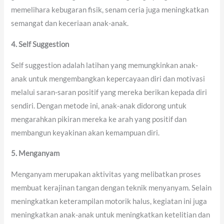
memelihara kebugaran fisik, senam ceria juga meningkatkan
semangat dan keceriaan anak-anak.
4. Self Suggestion
Self suggestion adalah latihan yang memungkinkan anak-
anak untuk mengembangkan kepercayaan diri dan motivasi
melalui saran-saran positif yang mereka berikan kepada diri
sendiri. Dengan metode ini, anak-anak didorong untuk
mengarahkan pikiran mereka ke arah yang positif dan
membangun keyakinan akan kemampuan diri.
5. Menganyam
Menganyam merupakan aktivitas yang melibatkan proses
membuat kerajinan tangan dengan teknik menyanyam. Selain
meningkatkan keterampilan motorik halus, kegiatan ini juga
meningkatkan anak-anak untuk meningkatkan ketelitian dan