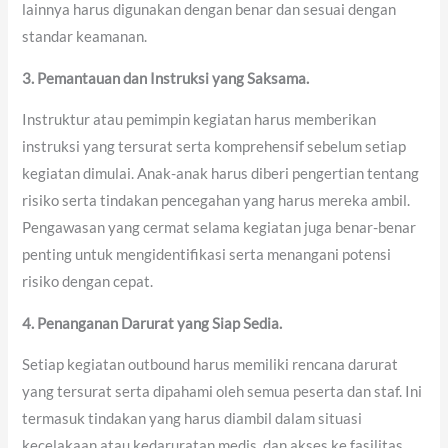
lainnya harus digunakan dengan benar dan sesuai dengan
standar keamanan.
3. Pemantauan dan Instruksi yang Saksama.
Instruktur atau pemimpin kegiatan harus memberikan
instruksi yang tersurat serta komprehensif sebelum setiap
kegiatan dimulai. Anak-anak harus diberi pengertian tentang
risiko serta tindakan pencegahan yang harus mereka ambil.
Pengawasan yang cermat selama kegiatan juga benar-benar
penting untuk mengidentifikasi serta menangani potensi
risiko dengan cepat.
4. Penanganan Darurat yang Siap Sedia.
Setiap kegiatan outbound harus memiliki rencana darurat
yang tersurat serta dipahami oleh semua peserta dan staf. Ini
termasuk tindakan yang harus diambil dalam situasi
kecelakaan atau kedaruratan medis, dan akses ke fasilitas