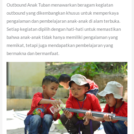
Outbound Anak Tuban menawarkan beragam kegiatan
outbound yang dikembangkan khusus untuk memperkaya
pengalaman dan pembelajaran anak-anak di alam terbuka.
Setiap kegiatan dipilih dengan hati-hati untuk memastikan
bahwa anak-anak tidak hanya memiliki pengalaman yang
memikat, tetapi juga mendapatkan pembelajaran yang
bermakna dan bermanfaat.