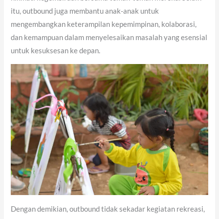
itu, outbound juga membantu anak-anak untuk
mengembangkan keterampilan kepemimpinan, kolaborasi,
dan kemampuan dalam menyelesaikan masalah yang esensial
untuk kesuksesan ke depan.
Dengan demikian, outbound tidak sekadar kegiatan rekreasi,