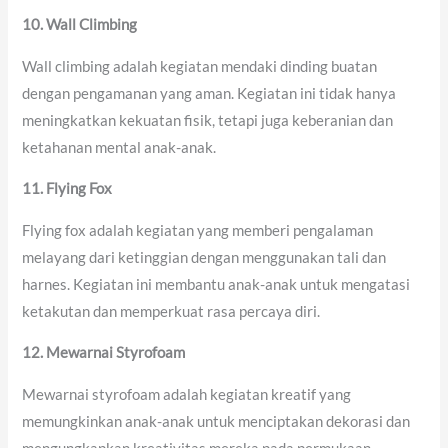
10. Wall Climbing
Wall climbing adalah kegiatan mendaki dinding buatan
dengan pengamanan yang aman. Kegiatan ini tidak hanya
meningkatkan kekuatan fisik, tetapi juga keberanian dan
ketahanan mental anak-anak.
11. Flying Fox
Flying fox adalah kegiatan yang memberi pengalaman
melayang dari ketinggian dengan menggunakan tali dan
harnes. Kegiatan ini membantu anak-anak untuk mengatasi
ketakutan dan memperkuat rasa percaya diri.
12. Mewarnai Styrofoam
Mewarnai styrofoam adalah kegiatan kreatif yang
memungkinkan anak-anak untuk menciptakan dekorasi dan