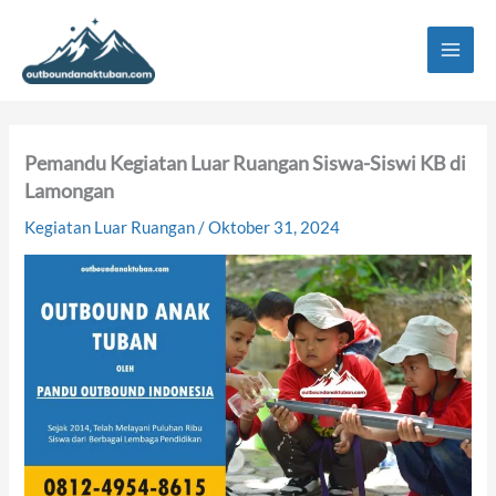
Lewati
ke
konten
Pemandu Kegiatan Luar Ruangan Siswa-Siswi KB di
Lamongan
Kegiatan Luar Ruangan
/
Oktober 31, 2024