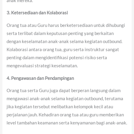
anak mereka.
3. Ketersediaan dan Kolaborasi
Orang tua atau Guru harus berketersediaan untuk dihubungi
serta terlibat dalam keputusan penting yang berkaitan
dengan keselamatan anak-anak selama kegiatan outbound.
Kolaborasi antara orang tua, guru serta instruktur sangat
penting dalam mengidentifikasi potensi risiko serta
mengevaluasi strategi keselamatan.
4. Pengawasan dan Pendampingan
Orang tua serta Guru juga dapat berperan langsung dalam
mengawasi anak-anak selama kegiatan outbound, terutama
jika kegiatan tersebut melibatkan kelompok kecil atau
perjalanan jauh. Kehadiran orang tua atau guru memberikan
level tambahan keamanan serta kenyamanan bagi anak-anak.