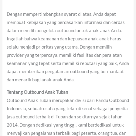
Dengan mempertimbangkan syarat di atas, Anda dapat
membuat kebijakan yang berdasarkan informasi dan cerdas
dalam memilih pengelola outbound untuk anak-anak Anda.
Ingatlah bahwa keamanan dan kepuasan anak-anak harus
selalu menjadi prioritas yang utama. Dengan memilih
provider yang terpercaya, memiliki fasilitas dan peralatan
keamanan yang tepat serta memiliki reputasi yang baik, Anda
dapat memberikan pengalaman outbound yang bermanfaat
dan menarik bagi anak-anak Anda.
Tentang Outbound Anak Tuban
Outbound Anak Tuban merupakan divisi dari Pandu Outbound
Indonesia, sebuah usaha yang telah dikenal sebagai penyedia
jasa outbound terbaik di Tuban dan sekitarnya sejak tahun
2014. Dengan dedikasi yang tinggi, kami berdedikasi untuk
menyajikan pengalaman terbaik bagi peserta, orang tua, dan