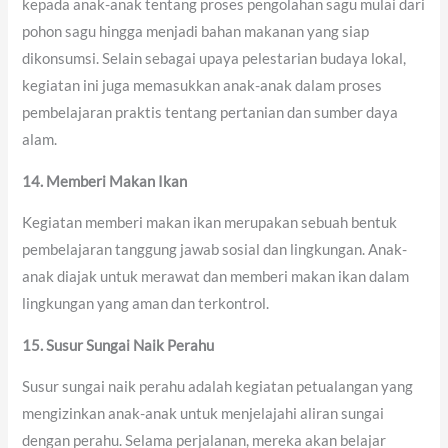
kepada anak-anak tentang proses pengolahan sagu mulai dari
pohon sagu hingga menjadi bahan makanan yang siap
dikonsumsi. Selain sebagai upaya pelestarian budaya lokal,
kegiatan ini juga memasukkan anak-anak dalam proses
pembelajaran praktis tentang pertanian dan sumber daya
alam.
14. Memberi Makan Ikan
Kegiatan memberi makan ikan merupakan sebuah bentuk
pembelajaran tanggung jawab sosial dan lingkungan. Anak-
anak diajak untuk merawat dan memberi makan ikan dalam
lingkungan yang aman dan terkontrol.
15. Susur Sungai Naik Perahu
Susur sungai naik perahu adalah kegiatan petualangan yang
mengizinkan anak-anak untuk menjelajahi aliran sungai
dengan perahu. Selama perjalanan, mereka akan belajar