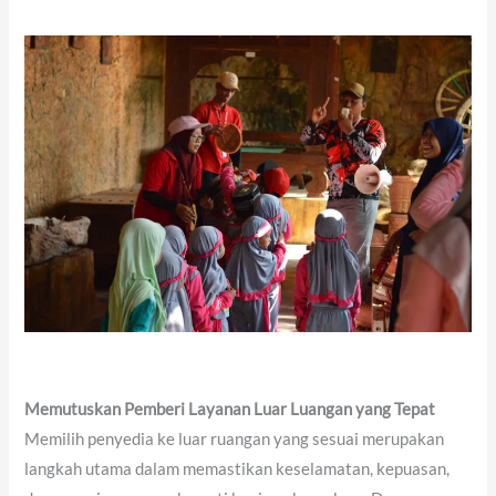
Memutuskan Pemberi Layanan Luar Luangan yang Tepat
Memilih penyedia ke luar ruangan yang sesuai merupakan
langkah utama dalam memastikan keselamatan, kepuasan,