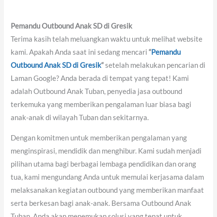
Pemandu Outbound Anak SD di Gresik
Terima kasih telah meluangkan waktu untuk melihat website
kami. Apakah Anda saat ini sedang mencari
“
Pemandu
Outbound Anak SD di Gresik
“
setelah melakukan pencarian di
Laman Google? Anda berada di tempat yang tepat! Kami
adalah Outbound Anak Tuban, penyedia jasa outbound
terkemuka yang memberikan pengalaman luar biasa bagi
anak-anak di wilayah Tuban dan sekitarnya.
Dengan komitmen untuk memberikan pengalaman yang
menginspirasi, mendidik dan menghibur. Kami sudah menjadi
pilihan utama bagi berbagai lembaga pendidikan dan orang
tua, kami mengundang Anda untuk memulai kerjasama dalam
melaksanakan kegiatan outbound yang memberikan manfaat
serta berkesan bagi anak-anak. Bersama Outbound Anak
Tuban, Anda akan menemukan solusi yang tepat untuk