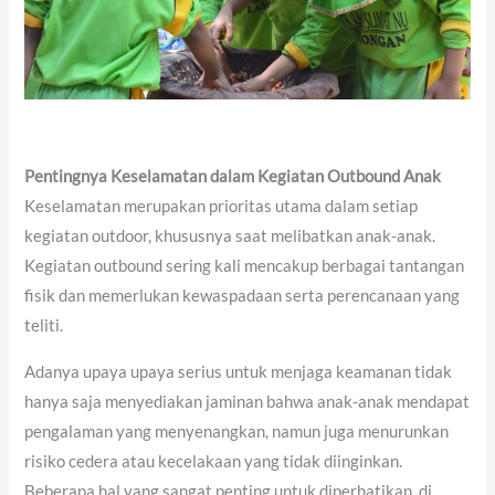
Pentingnya Keselamatan dalam Kegiatan Outbound Anak
Keselamatan merupakan prioritas utama dalam setiap
kegiatan outdoor, khususnya saat melibatkan anak-anak.
Kegiatan outbound sering kali mencakup berbagai tantangan
fisik dan memerlukan kewaspadaan serta perencanaan yang
teliti.
Adanya upaya upaya serius untuk menjaga keamanan tidak
hanya saja menyediakan jaminan bahwa anak-anak mendapat
pengalaman yang menyenangkan, namun juga menurunkan
risiko cedera atau kecelakaan yang tidak diinginkan.
Beberapa hal yang sangat penting untuk diperhatikan, di