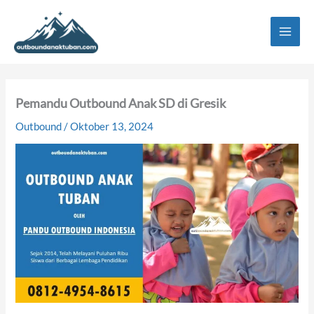
Lewati
ke
konten
Pemandu Outbound Anak SD di Gresik
Outbound
/
Oktober 13, 2024