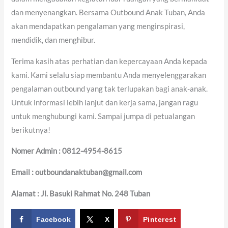
dan menyenangkan. Bersama Outbound Anak Tuban, Anda
akan mendapatkan pengalaman yang menginspirasi,
mendidik, dan menghibur.
Terima kasih atas perhatian dan kepercayaan Anda kepada
kami. Kami selalu siap membantu Anda menyelenggarakan
pengalaman outbound yang tak terlupakan bagi anak-anak.
Untuk informasi lebih lanjut dan kerja sama, jangan ragu
untuk menghubungi kami. Sampai jumpa di petualangan
berikutnya!
Nomer Admin : 0812-4954-8615
Email : outboundanaktuban@gmail.com
Alamat : Jl. Basuki Rahmat No. 248 Tuban
Facebook
X
Pinterest