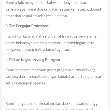
Kami selalu menyakinkan bahwa perlengkapan dan
perlengkapan yang dipakai dalam setiap kegiatan outbound
aman dan sesuai standar keselamatan.
3. Tim Pengajar Profesional
Instruktur kami adalah sejumlah ahli yang berpengalaman
dalam bidangnya dan siap memberikan bimbingan serta
pengawasan yang baik selama kegiatan.
4. Pilihan Kegiatan yang Beragam
Kami mempersembahkan paket program outbound yang
terbuka dan disesuaikan dengan kebutuhan serta tujuan dari
setiap kelompok peserta.
Kami mengutamakan keselamatan dan kepuasan pelanggan