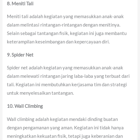
8. Meniti Tali
Meniti tali adalah kegiatan yang memasukkan anak-anak
dalam melintasi rintangan-rintangan dengan menitinya.
Selain sebagai tantangan fisik, kegiatan ini juga membantu
keterampilan keseimbangan dan kepercayaan diri.
9. Spider Net
Spider net adalah kegiatan yang memasukkan anak-anak
dalam melewati rintangan jaring laba-laba yang terbuat dari
tali. Kegiatan ini membutuhkan kerjasama tim dan strategi
untuk menyelesaikan tantangan.
10. Wall Climbing
Wall climbing adalah kegiatan mendaki dinding buatan
dengan pengamanan yang aman. Kegiatan ini tidak hanya
meningkatkan kekuatan fisik, tetapi juga keberanian dan