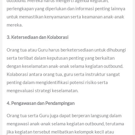
outbound. Mereka harus mengerti agenda kegiatan,
perlengkapan yang diperlukan dan informasi penting lainnya
untuk memastikan kenyamanan serta keamanan anak-anak
mereka.
3. Ketersediaan dan Kolaborasi
Orang tua atau Guru harus berketersediaan untuk dihubungi
serta terlibat dalam keputusan penting yang berkaitan
dengan keselamatan anak-anak selama kegiatan outbound.
Kolaborasi antara orang tua, guru serta instruktur sangat
penting dalam mengidentifikasi potensi risiko serta
mengevaluasi strategi keselamatan.
4. Pengawasan dan Pendampingan
Orang tua serta Guru juga dapat berperan langsung dalam
mengawasi anak-anak selama kegiatan outbound, terutama
jika kegiatan tersebut melibatkan kelompok kecil atau