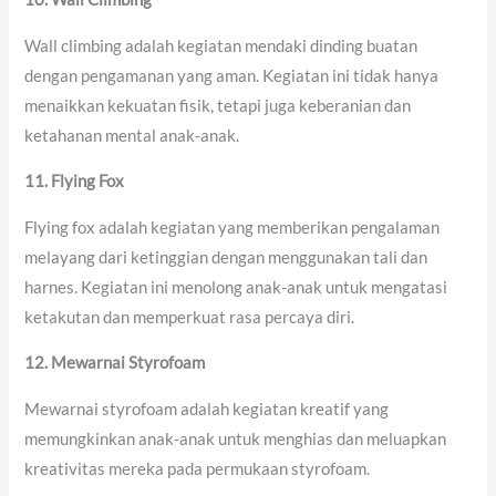
Wall climbing adalah kegiatan mendaki dinding buatan
dengan pengamanan yang aman. Kegiatan ini tidak hanya
menaikkan kekuatan fisik, tetapi juga keberanian dan
ketahanan mental anak-anak.
11. Flying Fox
Flying fox adalah kegiatan yang memberikan pengalaman
melayang dari ketinggian dengan menggunakan tali dan
harnes. Kegiatan ini menolong anak-anak untuk mengatasi
ketakutan dan memperkuat rasa percaya diri.
12. Mewarnai Styrofoam
Mewarnai styrofoam adalah kegiatan kreatif yang
memungkinkan anak-anak untuk menghias dan meluapkan
kreativitas mereka pada permukaan styrofoam.