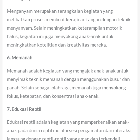
Menganyam merupakan serangkaian kegiatan yang
melibatkan proses membuat kerajinan tangan dengan teknik
menyanyam. Selain meningkatkan keterampilan motorik
halus, kegiatan ini juga menyokong anak-anak untuk
meningkatkan ketelitian dan kreativitas mereka.
6. Memanah
Memanah adalah kegiatan yang mengajak anak-anak untuk
menyimak teknik memanah dengan menggunakan busur dan
panah. Selain sebagai olahraga, memanah juga menyokong
fokus, ketepatan, dan konsentrasi anak-anak.
7. Edukasi Reptil
Edukasi reptil adalah kegiatan yang memperkenalkan anak-
anak pada dunia reptil melalui sesi pengamatan dan interaksi
langsung dengan reptil-reptil yang aman dan terkendali.