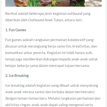
Berikut adalah beberapa jenis kegiatan outbound yang
diberikan oleh Outbound Anak Tuban, antara lain:
1. Fun Games
Fun games adalah rangkaian permainan kolaboratif yang
disusun untuk merangsang kerja sama tim, kreativitas, dan
komunikasi antar peserta. Kegiatan ini tidak hanya asik,
tetapi juga memberikan dukungan kepada anak-anak untuk
belajar bekerja sama dalam mencapai tujuan bersama.
2. Ice Breaking
Ice breaking adalah kegiatan yang dibuat untuk menyokong
anak-anak merasa santai dan terbuka dalam berinteraksi
dengan teman-teman baru. Melalui rangkaian permainan dan
aktivitas ringan, anak-anak dapat saling mengenal serta