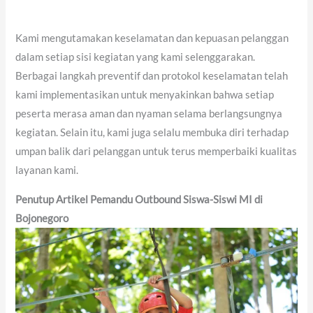
Kami mengutamakan keselamatan dan kepuasan pelanggan
dalam setiap sisi kegiatan yang kami selenggarakan.
Berbagai langkah preventif dan protokol keselamatan telah
kami implementasikan untuk menyakinkan bahwa setiap
peserta merasa aman dan nyaman selama berlangsungnya
kegiatan. Selain itu, kami juga selalu membuka diri terhadap
umpan balik dari pelanggan untuk terus memperbaiki kualitas
layanan kami.
Penutup Artikel Pemandu Outbound Siswa-Siswi MI di
Bojonegoro