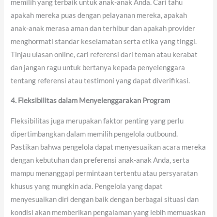
memilih yang terbaik untuk anak-anak Anda. Cari tahu
apakah mereka puas dengan pelayanan mereka, apakah
anak-anak merasa aman dan terhibur dan apakah provider
menghormati standar keselamatan serta etika yang tinggi.
Tinjau ulasan online, cari referensi dari teman atau kerabat
dan jangan ragu untuk bertanya kepada penyelenggara
tentang referensi atau testimoni yang dapat diverifikasi.
4. Fleksibilitas dalam Menyelenggarakan Program
Fleksibilitas juga merupakan faktor penting yang perlu
dipertimbangkan dalam memilih pengelola outbound.
Pastikan bahwa pengelola dapat menyesuaikan acara mereka
dengan kebutuhan dan preferensi anak-anak Anda, serta
mampu menanggapi permintaan tertentu atau persyaratan
khusus yang mungkin ada. Pengelola yang dapat
menyesuaikan diri dengan baik dengan berbagai situasi dan
kondisi akan memberikan pengalaman yang lebih memuaskan