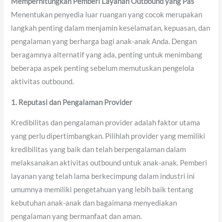
Memperhitungkan Pemberi Layanan Outbound yang Pas
Menentukan penyedia luar ruangan yang cocok merupakan
langkah penting dalam menjamin keselamatan, kepuasan, dan
pengalaman yang berharga bagi anak-anak Anda. Dengan
beragamnya alternatif yang ada, penting untuk menimbang
beberapa aspek penting sebelum memutuskan pengelola
aktivitas outbound.
1. Reputasi dan Pengalaman Provider
Kredibilitas dan pengalaman provider adalah faktor utama
yang perlu dipertimbangkan. Pilihlah provider yang memiliki
kredibilitas yang baik dan telah berpengalaman dalam
melaksanakan aktivitas outbound untuk anak-anak. Pemberi
layanan yang telah lama berkecimpung dalam industri ini
umumnya memiliki pengetahuan yang lebih baik tentang
kebutuhan anak-anak dan bagaimana menyediakan
pengalaman yang bermanfaat dan aman.