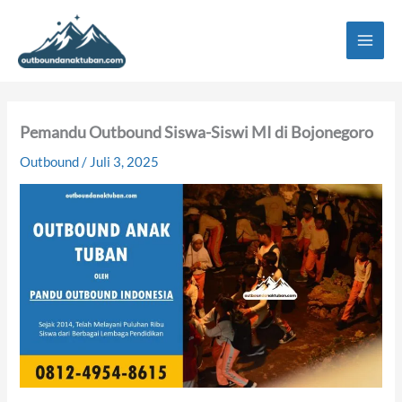
Lewati
ke
konten
Pemandu Outbound Siswa-Siswi MI di Bojonegoro
Outbound
/
Juli 3, 2025