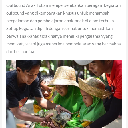
Outbound Anak Tuban mempersembahkan beragam kegiatan
outbound yang dikembangkan khusus untuk menambah
pengalaman dan pembelajaran anak-anak di alam terbuka.
Setiap kegiatan dipilih dengan cermat untuk memastikan
bahwa anak-anak tidak hanya memiliki pengalaman yang
memikat, tetapi juga menerima pembelajaran yang bermakna
dan bermanfaat.