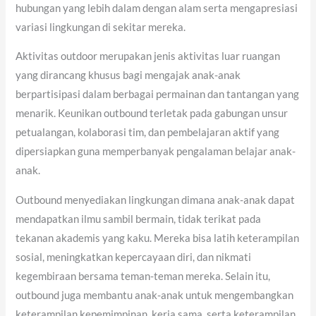
hubungan yang lebih dalam dengan alam serta mengapresiasi
variasi lingkungan di sekitar mereka.
Aktivitas outdoor merupakan jenis aktivitas luar ruangan
yang dirancang khusus bagi mengajak anak-anak
berpartisipasi dalam berbagai permainan dan tantangan yang
menarik. Keunikan outbound terletak pada gabungan unsur
petualangan, kolaborasi tim, dan pembelajaran aktif yang
dipersiapkan guna memperbanyak pengalaman belajar anak-
anak.
Outbound menyediakan lingkungan dimana anak-anak dapat
mendapatkan ilmu sambil bermain, tidak terikat pada
tekanan akademis yang kaku. Mereka bisa latih keterampilan
sosial, meningkatkan kepercayaan diri, dan nikmati
kegembiraan bersama teman-teman mereka. Selain itu,
outbound juga membantu anak-anak untuk mengembangkan
keterampilan kepemimpinan, kerja sama, serta keterampilan