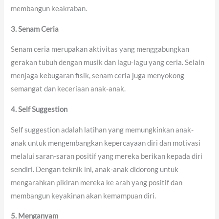
membangun keakraban.
3. Senam Ceria
Senam ceria merupakan aktivitas yang menggabungkan
gerakan tubuh dengan musik dan lagu-lagu yang ceria. Selain
menjaga kebugaran fisik, senam ceria juga menyokong
semangat dan keceriaan anak-anak.
4. Self Suggestion
Self suggestion adalah latihan yang memungkinkan anak-
anak untuk mengembangkan kepercayaan diri dan motivasi
melalui saran-saran positif yang mereka berikan kepada diri
sendiri. Dengan teknik ini, anak-anak didorong untuk
mengarahkan pikiran mereka ke arah yang positif dan
membangun keyakinan akan kemampuan diri.
5. Menganyam