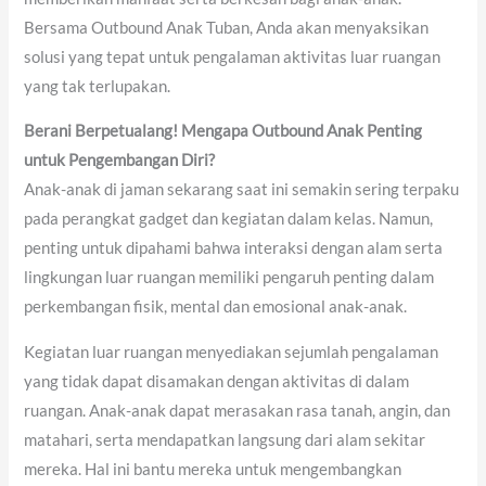
Bersama Outbound Anak Tuban, Anda akan menyaksikan
solusi yang tepat untuk pengalaman aktivitas luar ruangan
yang tak terlupakan.
Berani Berpetualang! Mengapa Outbound Anak Penting
untuk Pengembangan Diri?
Anak-anak di jaman sekarang saat ini semakin sering terpaku
pada perangkat gadget dan kegiatan dalam kelas. Namun,
penting untuk dipahami bahwa interaksi dengan alam serta
lingkungan luar ruangan memiliki pengaruh penting dalam
perkembangan fisik, mental dan emosional anak-anak.
Kegiatan luar ruangan menyediakan sejumlah pengalaman
yang tidak dapat disamakan dengan aktivitas di dalam
ruangan. Anak-anak dapat merasakan rasa tanah, angin, dan
matahari, serta mendapatkan langsung dari alam sekitar
mereka. Hal ini bantu mereka untuk mengembangkan