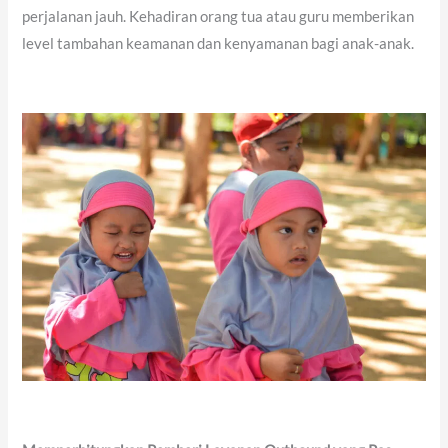
perjalanan jauh. Kehadiran orang tua atau guru memberikan
level tambahan keamanan dan kenyamanan bagi anak-anak.