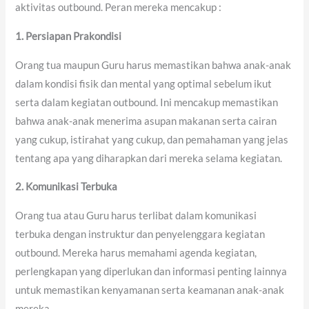
aktivitas outbound. Peran mereka mencakup :
1. Persiapan Prakondisi
Orang tua maupun Guru harus memastikan bahwa anak-anak
dalam kondisi fisik dan mental yang optimal sebelum ikut
serta dalam kegiatan outbound. Ini mencakup memastikan
bahwa anak-anak menerima asupan makanan serta cairan
yang cukup, istirahat yang cukup, dan pemahaman yang jelas
tentang apa yang diharapkan dari mereka selama kegiatan.
2. Komunikasi Terbuka
Orang tua atau Guru harus terlibat dalam komunikasi
terbuka dengan instruktur dan penyelenggara kegiatan
outbound. Mereka harus memahami agenda kegiatan,
perlengkapan yang diperlukan dan informasi penting lainnya
untuk memastikan kenyamanan serta keamanan anak-anak
mereka.