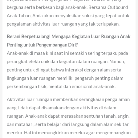
berguna serta berkesan bagi anak-anak. Bersama Outbound
Anak Tuban, Anda akan menyaksikan solusi yang tepat untuk
pengalaman aktivitas luar ruangan yang tak terlupakan.
Berani Berpetualang! Mengapa Kegiatan Luar Ruangan Anak
Penting untuk Pengembangan Diri?
Anak-anak di masa kini saat ini semakin sering terpaku pada
perangkat elektronik dan kegiatan dalam ruangan. Namun,
penting untuk diingat bahwa interaksi dengan alam serta
lingkungan luar ruangan memiliki pengaruh penting dalam
perkembangan fisik, mental dan emosional anak-anak.
Aktivitas luar ruangan memberikan serangkaian pengalaman
yang tidak dapat disamakan dengan aktivitas di dalam
ruangan. Anak-anak dapat merasakan sentuhan tanah, angin,
dan matahari, serta belajar dari langsung dalam alam sekitar
mereka. Hal ini memungkinkan mereka agar mengembangkan