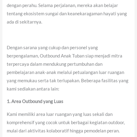
dengan perahu. Selama perjalanan, mereka akan belajar
tentang ekosistem sungai dan keanekaragaman hayati yang
ada di sekitarnya.
Dengan sarana yang cukup dan personel yang
berpengalaman, Outbound Anak Tuban siap menjadi mitra
terpercaya dalam mendukung pertumbuhan dan
pembelajaran anak-anak melalui petualangan luar ruangan
yang memukau serta tak terlupakan. Beberapa fasilitas yang
kami sediakan antara lain:
1. Area Outbound yang Luas
Kami memiliki area luar ruangan yang luas sekali dan
komprehensif yang cocok untuk berbagai kegiatan outdoor,
mulai dari aktivitas kolaboratif hingga pemodelan peran.