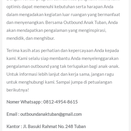
optimis dapat memenuhi kebutuhan serta harapan Anda
dalam mengadakan kegiatan luar ruangan yang bermanfaat
dan menyenangkan. Bersama Outbound Anak Tuban, Anda
akan mendapatkan pengalaman yang menginspirasi,
mendidik, dan menghibur.
Terima kasih atas perhatian dan kepercayaan Anda kepada
kami. Kami selalu siap membantu Anda menyelenggarakan
pengalaman outbound yang tak terlupakan bagi anak-anak.
Untuk informasi lebih lanjut dan kerja sama, jangan ragu
untuk menghubungi kami. Sampai jumpa di petualangan
berikutnya!
Nomer Whatsapp : 0812-4954-8615
Email : outboundanaktuban@gmail.com
Kantor : Jl. Basuki Rahmat No. 248 Tuban