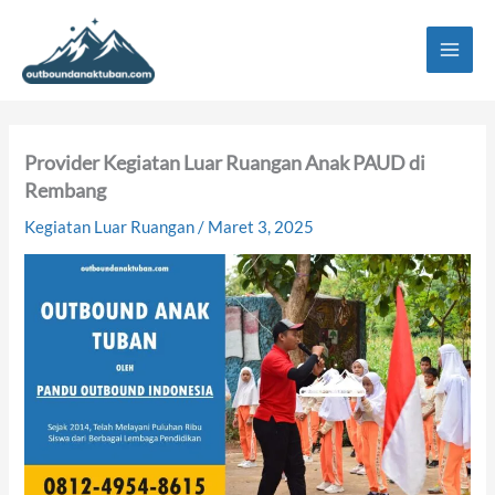
Lewati
ke
konten
Provider Kegiatan Luar Ruangan Anak PAUD di
Rembang
Kegiatan Luar Ruangan
/
Maret 3, 2025