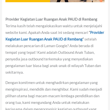
Provider Kegiatan Luar Ruangan Anak PAUD di Rembang
Terima kasih telah mengalokasikan waktu untuk menjelajahi
website kami. Apakah Anda saat ini sedang mencari
“
Provider
Kegiatan Luar Ruangan Anak PAUD di Rembang
“
setelah
melakukan pencarian di Laman Google? Anda berada di
tempat yang tepat! Kami adalah Outbound Anak Tuban,
penyedia jasa outbound terkemuka yang menyediakan
pengalaman luar biasa bagi anak-anak di wilayah Tuban dan
sekitarnya.
Dengan komitmen untuk menghadirkan pengalaman yang
menginspirasi, mendidik dan menghibur. Kami sudah menjadi
pilihan utama bagi macam-macam lembaga pendidikan dan
orang tua, kami mengundang Anda untuk melakukan
kerjasama dalam mengorganisir kegiatan outbound yang