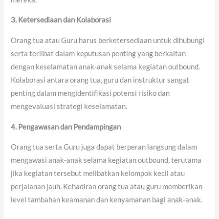
3. Ketersediaan dan Kolaborasi
Orang tua atau Guru harus berketersediaan untuk dihubungi
serta terlibat dalam keputusan penting yang berkaitan
dengan keselamatan anak-anak selama kegiatan outbound.
Kolaborasi antara orang tua, guru dan instruktur sangat
penting dalam mengidentifikasi potensi risiko dan
mengevaluasi strategi keselamatan.
4. Pengawasan dan Pendampingan
Orang tua serta Guru juga dapat berperan langsung dalam
mengawasi anak-anak selama kegiatan outbound, terutama
jika kegiatan tersebut melibatkan kelompok kecil atau
perjalanan jauh. Kehadiran orang tua atau guru memberikan
level tambahan keamanan dan kenyamanan bagi anak-anak.