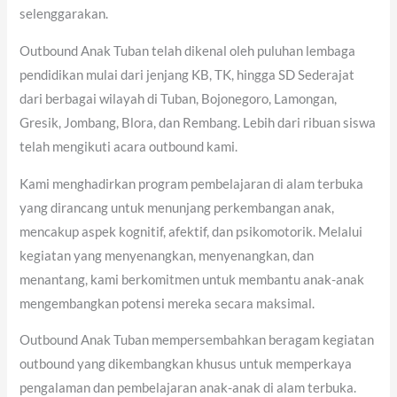
selenggarakan.
Outbound Anak Tuban telah dikenal oleh puluhan lembaga
pendidikan mulai dari jenjang KB, TK, hingga SD Sederajat
dari berbagai wilayah di Tuban, Bojonegoro, Lamongan,
Gresik, Jombang, Blora, dan Rembang. Lebih dari ribuan siswa
telah mengikuti acara outbound kami.
Kami menghadirkan program pembelajaran di alam terbuka
yang dirancang untuk menunjang perkembangan anak,
mencakup aspek kognitif, afektif, dan psikomotorik. Melalui
kegiatan yang menyenangkan, menyenangkan, dan
menantang, kami berkomitmen untuk membantu anak-anak
mengembangkan potensi mereka secara maksimal.
Outbound Anak Tuban mempersembahkan beragam kegiatan
outbound yang dikembangkan khusus untuk memperkaya
pengalaman dan pembelajaran anak-anak di alam terbuka.