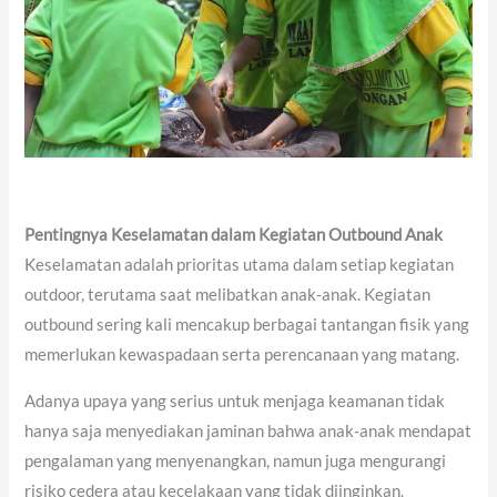
Pentingnya Keselamatan dalam Kegiatan Outbound Anak
Keselamatan adalah prioritas utama dalam setiap kegiatan
outdoor, terutama saat melibatkan anak-anak. Kegiatan
outbound sering kali mencakup berbagai tantangan fisik yang
memerlukan kewaspadaan serta perencanaan yang matang.
Adanya upaya yang serius untuk menjaga keamanan tidak
hanya saja menyediakan jaminan bahwa anak-anak mendapat
pengalaman yang menyenangkan, namun juga mengurangi
risiko cedera atau kecelakaan yang tidak diinginkan.