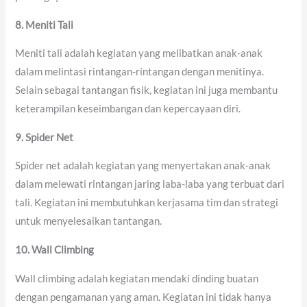
8. Meniti Tali
Meniti tali adalah kegiatan yang melibatkan anak-anak
dalam melintasi rintangan-rintangan dengan menitinya.
Selain sebagai tantangan fisik, kegiatan ini juga membantu
keterampilan keseimbangan dan kepercayaan diri.
9. Spider Net
Spider net adalah kegiatan yang menyertakan anak-anak
dalam melewati rintangan jaring laba-laba yang terbuat dari
tali. Kegiatan ini membutuhkan kerjasama tim dan strategi
untuk menyelesaikan tantangan.
10. Wall Climbing
Wall climbing adalah kegiatan mendaki dinding buatan
dengan pengamanan yang aman. Kegiatan ini tidak hanya