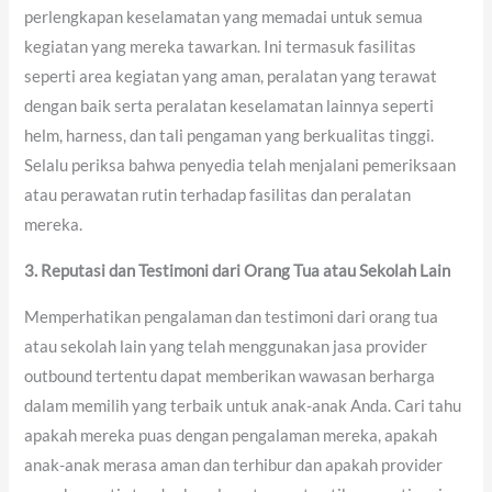
perlengkapan keselamatan yang memadai untuk semua
kegiatan yang mereka tawarkan. Ini termasuk fasilitas
seperti area kegiatan yang aman, peralatan yang terawat
dengan baik serta peralatan keselamatan lainnya seperti
helm, harness, dan tali pengaman yang berkualitas tinggi.
Selalu periksa bahwa penyedia telah menjalani pemeriksaan
atau perawatan rutin terhadap fasilitas dan peralatan
mereka.
3. Reputasi dan Testimoni dari Orang Tua atau Sekolah Lain
Memperhatikan pengalaman dan testimoni dari orang tua
atau sekolah lain yang telah menggunakan jasa provider
outbound tertentu dapat memberikan wawasan berharga
dalam memilih yang terbaik untuk anak-anak Anda. Cari tahu
apakah mereka puas dengan pengalaman mereka, apakah
anak-anak merasa aman dan terhibur dan apakah provider